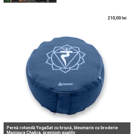
210,00
lei
Pernă rotundă YogaSat cu hrișcă, bleumarin cu broderie
Manipura Chakra, premium quality