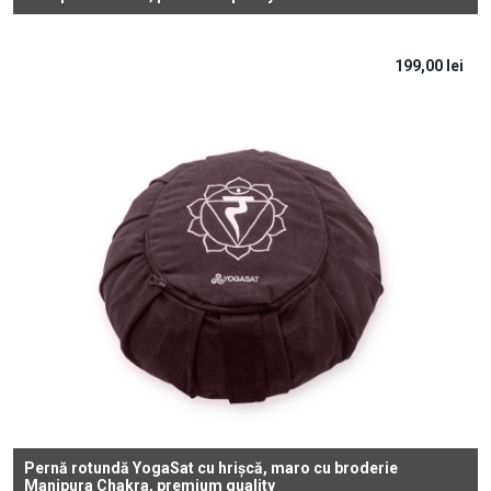
199,00
lei
Pernă rotundă YogaSat cu hrișcă, maro cu broderie
Manipura Chakra, premium quality