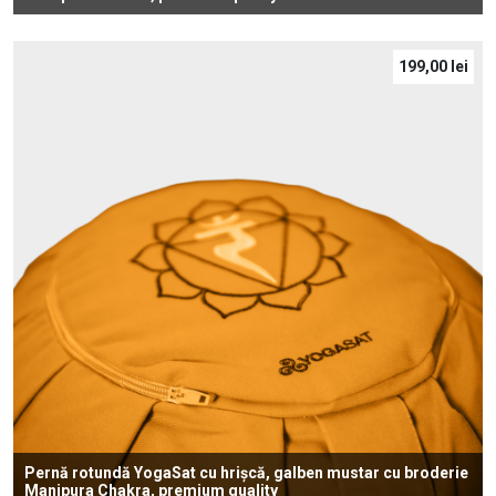
199,00
lei
Pernă rotundă YogaSat cu hrișcă, galben mustar cu broderie
Manipura Chakra, premium quality