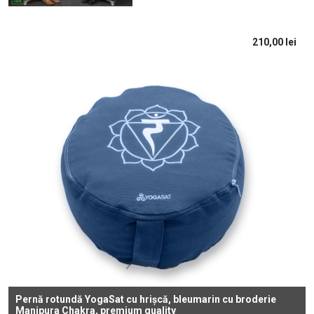
210,00
lei
Pernă rotundă YogaSat cu hrișcă, bleumarin cu broderie
Manipura Chakra, premium quality