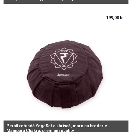
199,00
lei
Pernă rotundă YogaSat cu hrișcă, maro cu broderie
Manipura Chakra, premium quality