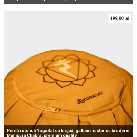
199,00
lei
Pernă rotundă YogaSat cu hrișcă, galben mustar cu broderie
Manipura Chakra, premium quality