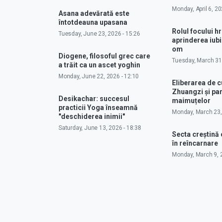
Monday, April 6, 20
Asana adevărată este
întotdeauna upasana
Rolul focului hr
Tuesday, June 23, 2026 - 15:26
aprinderea iubir
om
Diogene, filosoful grec care
Tuesday, March 31,
a trăit ca un ascet yoghin
Monday, June 22, 2026 - 12:10
Eliberarea de 
Zhuangzi și pa
Desikachar: succesul
maimuțelor
practicii Yoga înseamnă
Monday, March 23,
"deschiderea inimii"
Saturday, June 13, 2026 - 18:38
Secta creștină
în reîncarnare
Monday, March 9, 2