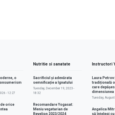
Nutritie si sanatate
Instructori
moderne, o
Sacrificiul și adevărata
Laura Petrov
 consumerism
semnificație a Ignatului
tradițională o
care depășes
Tuesday, December 19, 2023 -
dimensiunea p
2026 - 12:27
18:32
Tuesday, August 
 de orice
Recomandare Yogasat:
intea
Meniu vegetarian de
Angelica Mitr
Revelion 2023/2024
să înțelegi c