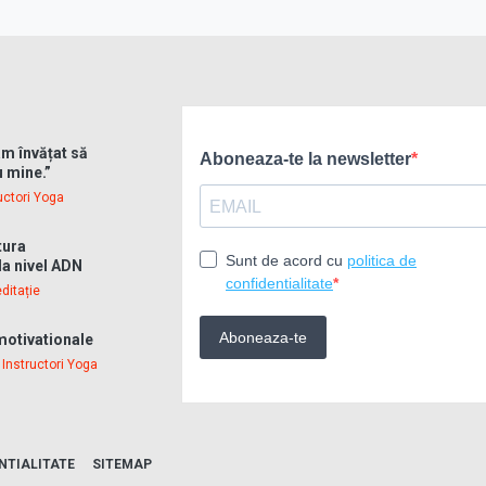
m învățat să
u mine.”
uctori Yoga
tura
la nivel ADN
ditație
 motivationale
•
Instructori Yoga
NTIALITATE
SITEMAP