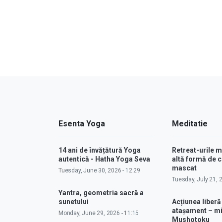
Esenta Yoga
Meditatie
14 ani de învățătură Yoga
Retreat-urile 
autentică - Hatha Yoga Seva
altă formă de
mascat
Tuesday, June 30, 2026 - 12:29
Tuesday, July 21, 
Yantra, geometria sacră a
sunetului
Acțiunea liberă
atașament – m
Monday, June 29, 2026 - 11:15
Mushotoku