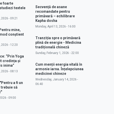
e foarte
Secvență de asane
studiezi textele
recomandate pentru
primăvară – echilibrare
, 2026 - 09:21
Kapha dosha
Monday, April 13, 2026 - 16:00
Pentru mine,
 mod conștient
Tranziția spre o primăvară
plină de energie - Medicina
, 2026 - 12:20
tradițională chineză
Sunday, February 1, 2026 - 22:00
ce: “Prin Yoga
 credința și
Cum menții energia vitală în
s inima”
armonie iarna. Înțelepciunea
, 2026 - 08:13
medicinei chineze
Wednesday, January 14, 2026 -
"Pentru a fi un
06:40
 trebuie să
t"
2026 - 09:00