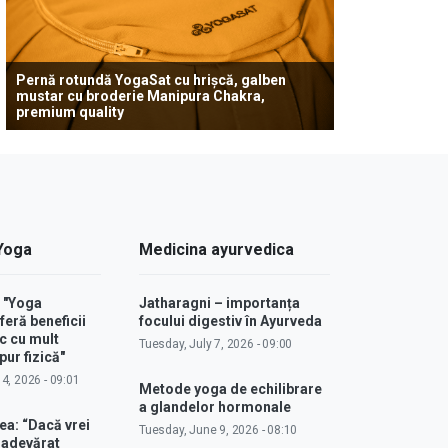
Pernă rotundă YogaSat cu hrișcă, galben
mustar cu broderie Manipura Chakra,
premium quality
 Yoga
Medicina ayurvedica
: "Yoga
Jatharagni – importanța
feră beneficii
focului digestiv în Ayurveda
c cu mult
Tuesday, July 7, 2026 - 09:00
ur fizică"
4, 2026 - 09:01
Metode yoga de echilibrare
a glandelor hormonale
ea: “Dacă vrei
Tuesday, June 9, 2026 - 08:10
u adevărat