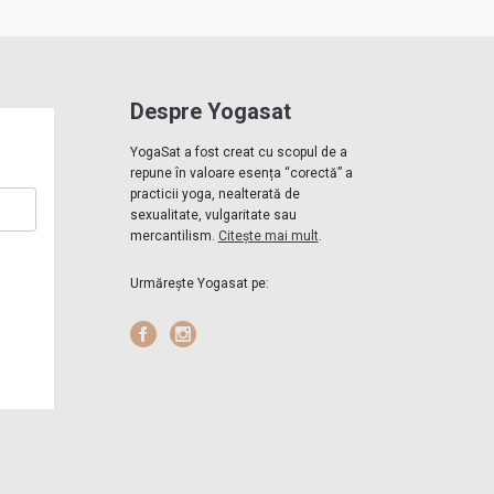
Despre Yogasat
YogaSat a fost creat cu scopul de a
repune în valoare esența “corectă” a
practicii yoga, nealterată de
sexualitate, vulgaritate sau
mercantilism.
Citește mai mult
.
Urmărește Yogasat pe:
Facebook
Instagram