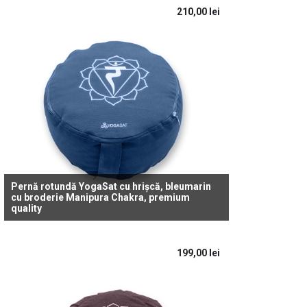
210,00
lei
Pernă rotundă YogaSat cu hrișcă, bleumarin
cu broderie Manipura Chakra, premium
quality
199,00
lei