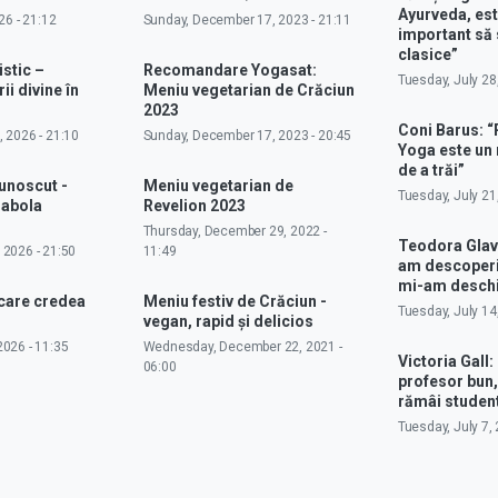
Ayurveda, est
26 - 21:12
Sunday, December 17, 2023 - 21:11
important să 
clasice”
istic –
Recomandare Yogasat:
Tuesday, July 28
ii divine în
Meniu vegetarian de Crăciun
2023
Coni Barus: “
 2026 - 21:10
Sunday, December 17, 2023 - 20:45
Yoga este un
de a trăi”
cunoscut -
Meniu vegetarian de
Tuesday, July 21
rabola
Revelion 2023
Thursday, December 29, 2022 -
Teodora Glav
 2026 - 21:50
11:49
am descoperit
mi-am deschi
 care credea
Meniu festiv de Crăciun -
Tuesday, July 14
vegan, rapid și delicios
026 - 11:35
Wednesday, December 22, 2021 -
Victoria Gall: 
06:00
profesor bun,
rămâi studen
Tuesday, July 7, 