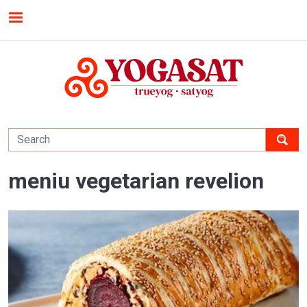
Skip to main content
MENU
meniu vegetarian revelion