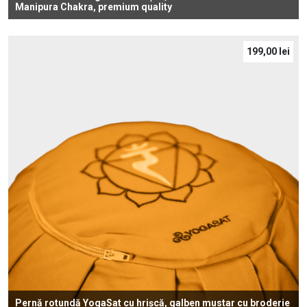
Manipura Chakra, premium quality
199,00
lei
Pernă rotundă YogaSat cu hrișcă, galben mustar cu broderie