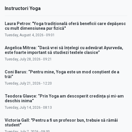
Instructori Yoga
Laura Petrov: "Yoga tradițională oferă beneficii care depășesc
cu mult dimensiunea pur fizică"
Tuesday, August 4, 2026 - 09:01
Angelica Mitrea: “Dacă vrei să înțelegi cu adevărat Ayurveda,
este foarte important să studiezi textele clasice”
Tuesday, July 28, 2026 - 09:21
Coni Barus: “Pentru mine, Yoga este un mod conștient de a
trăi”
Tuesday, July 21, 2026 - 12:20
Teodora Glavce: “Prin Yoga am descoperit credința și mi-am
deschis inima”
Tuesday, July 14, 2026 - 08:13
Victoria Gall: "Pentru a fi un profesor bun, trebuie să rămâi
student"
Tuesday, July 7, 2026 - 09:00