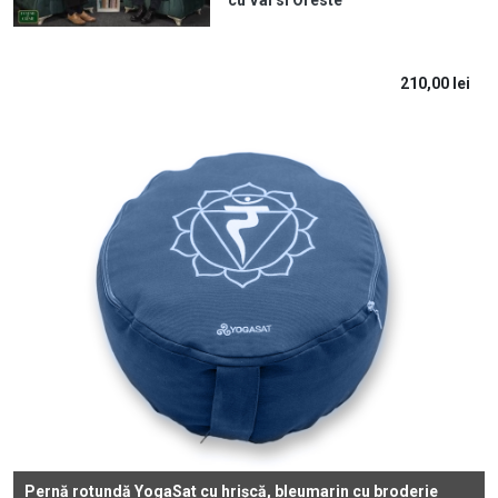
210,00
lei
Pernă rotundă YogaSat cu hrișcă, bleumarin cu broderie