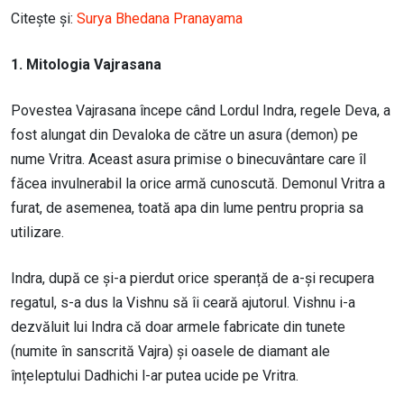
Citește și:
Surya Bhedana Pranayama
1. Mitologia Vajrasana
Povestea Vajrasana începe când Lordul Indra, regele Deva, a
fost alungat din Devaloka de către un asura (demon) pe
nume Vritra. Aceast asura primise o binecuvântare care îl
făcea invulnerabil la orice armă cunoscută. Demonul Vritra a
furat, de asemenea, toată apa din lume pentru propria sa
utilizare.
Indra, după ce și-a pierdut orice speranță de a-și recupera
regatul, s-a dus la Vishnu să îi ceară ajutorul. Vishnu i-a
dezvăluit lui Indra că doar armele fabricate din tunete
(numite în sanscrită Vajra) și oasele de diamant ale
înțeleptului Dadhichi l-ar putea ucide pe Vritra.