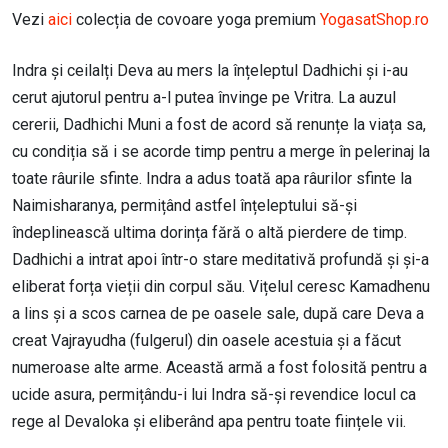
Vezi
aici
colecția de covoare yoga premium
YogasatShop.ro
Indra și ceilalți Deva au mers la înțeleptul Dadhichi și i-au
cerut ajutorul pentru a-l putea învinge pe Vritra. La auzul
cererii, Dadhichi Muni a fost de acord să renunțe la viața sa,
cu condiția să i se acorde timp pentru a merge în pelerinaj la
toate râurile sfinte. Indra a adus toată apa râurilor sfinte la
Naimisharanya, permițând astfel înțeleptului să-și
îndeplinească ultima dorința fără o altă pierdere de timp.
Dadhichi a intrat apoi într-o stare meditativă profundă și și-a
eliberat forța vieții din corpul său. Vițelul ceresc Kamadhenu
a lins și a scos carnea de pe oasele sale, după care Deva a
creat Vajrayudha (fulgerul) din oasele acestuia și a făcut
numeroase alte arme. Această armă a fost folosită pentru a
ucide asura, permițându-i lui Indra să-și revendice locul ca
rege al Devaloka și eliberând apa pentru toate ființele vii.