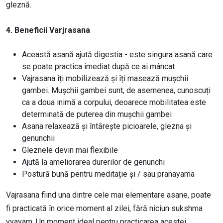
gleznă.
4. Beneficii Varjrasana
Această asană ajută digestia - este singura asană care
se poate practica imediat după ce ai mâncat
Vajrasana îți mobilizează și îți masează mușchii
gambei. Mușchii gambei sunt, de asemenea, cunoscuți
ca a doua inimă a corpului, deoarece mobilitatea este
determinată de puterea din mușchii gambei
Asana relaxează și întărește picioarele, glezna și
genunchii
Gleznele devin mai flexibile
Ajută la ameliorarea durerilor de genunchi
Postură bună pentru meditație și / sau pranayama
Vajrasana fiind una dintre cele mai elementare asane, poate
fi practicată în orice moment al zilei, fără niciun sukshma
vyayam. Un moment ideal pentru practicarea acestei