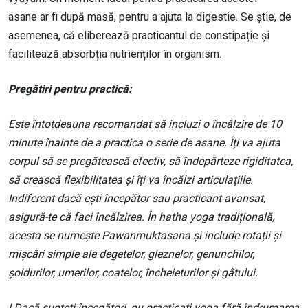
asane ar fi după masă, pentru a ajuta la digestie. Se știe, de
asemenea, că eliberează practicantul de constipație și
facilitează absorbția nutrienților în organism.
Pregătiri pentru practică:
Este întotdeauna recomandat să incluzi o încălzire de 10
minute înainte de a practica o serie de asane. Îți va ajuta
corpul să se pregătească efectiv, să îndepărteze rigiditatea,
să crească flexibilitatea și îți va încălzi articulațiile.
Indiferent dacă ești începător sau practicant avansat,
asigură-te că faci încălzirea. În hatha yoga tradițională,
acesta se numește Pawanmuktasana și include rotații și
mișcări simple ale degetelor, gleznelor, genunchilor,
șoldurilor, umerilor, coatelor, încheieturilor și gâtului.
! Dacă sunteți începători, nu practicați yoga fără îndrumarea