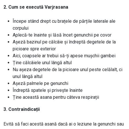
2. Cum se execută Varjrasana
Începe stând drept cu brațele de părțile laterale ale
corpului
Aplecă-te înainte și lăsă încet genunchii pe covor
Așeză bazinul pe călcâie și îndreptă degetele de la
picioare spre exterior
Aici, coapsele ar trebui să-ți apese mușchii gambei
Ține călcâiele unul lângă altul
Nu așeza degetele de la picioare unul peste celălalt, ci
unul lângă altul
Așeză palmele pe genunchi
Îndreptă spatele și privește înainte
Ține această asana pentru câteva respirații
3. Contraindicații
Evită să faci acestă asană dacă ai o leziune la genunchi sau