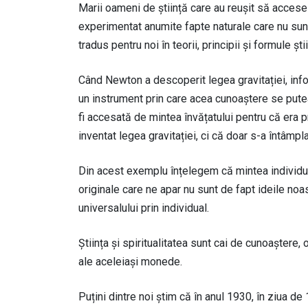
Marii oameni de știință care au reușit să acceseze
experimentat anumite fapte naturale care nu sun
tradus pentru noi în teorii, principii și formule știi
Când Newton a descoperit legea gravitației, info
un instrument prin care acea cunoaștere se putea 
fi accesată de mintea învățatului pentru că era p
inventat legea gravitației, ci că doar s-a întâmpla
Din acest exemplu înțelegem că mintea individua
originale care ne apar nu sunt de fapt ideile no
universalului prin individual.
Știința și spiritualitatea sunt cai de cunoaștere
ale aceleiași monede.
Puțini dintre noi știm că în anul 1930, în ziua de 1