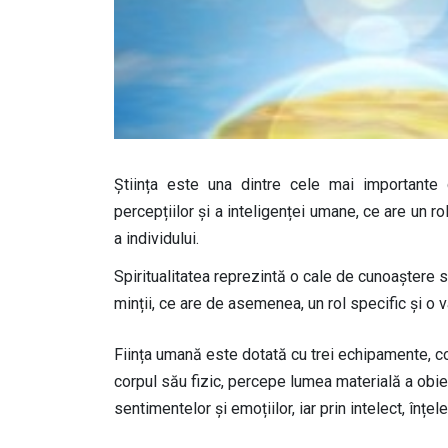
Știința este una dintre cele mai importante 
percepțiilor și a inteligenței umane, ce are un rol
a individului.
Spiritualitatea reprezintă o cale de cunoaștere s
minții, ce are de asemenea, un rol specific și o var
Ființa umană este dotată cu trei echipamente, cor
corpul său fizic, percepe lumea materială a obie
sentimentelor și emoțiilor, iar prin intelect, înțe