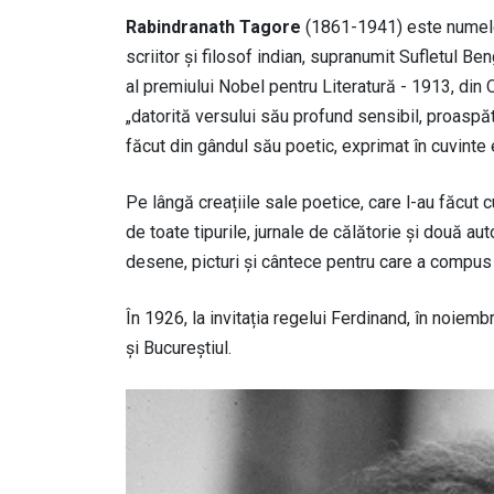
Rabindranath Tagore
(1861-1941) este numele 
scriitor și filosof indian, supranumit Sufletul Be
al premiului Nobel pentru Literatură - 1913, din
„datorită versului său profund sensibil, proaspăt
făcut din gândul său poetic, exprimat în cuvinte e
Pe lângă creațiile sale poetice, care l-au făcut
de toate tipurile, jurnale de călătorie și două 
desene, picturi și cântece pentru care a compus
În 1926, la invitația regelui Ferdinand, în noiembr
și Bucureștiul.
Image