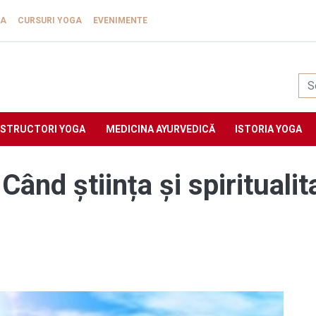
GA
CURSURI YOGA
EVENIMENTE
Yogasat
NSTRUCTORI YOGA
MEDICINA AYURVEDICĂ
ISTORIA YOGA
 Când știința și spirituali