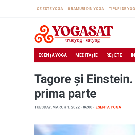
Skip to main content
CE ESTE YOGA
8 RAMURI DIN YOGA
TIPURI DE YO
ESENȚA YOGA
MEDITAȚIE
REȚETE
I
Tagore și Einstein.
prima parte
TUESDAY, MARCH 1, 2022 - 06:00 •
ESENȚA YOGA