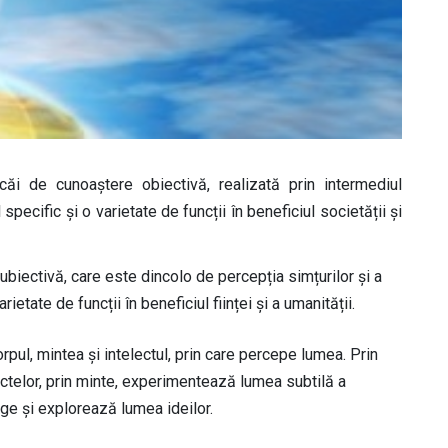
căi de cunoaștere obiectivă, realizată prin intermediul
 specific și o varietate de funcții în beneficiul societății și
ubiectivă, care este dincolo de percepția simțurilor și a
ietate de funcții în beneficiul ființei și a umanității.
pul, mintea și intelectul, prin care percepe lumea. Prin
ctelor, prin minte, experimentează lumea subtilă a
lege și explorează lumea ideilor.