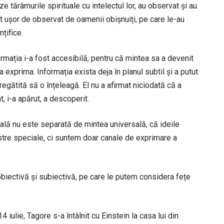
 tărâmurile spirituale cu intelectul lor, au observat și au
t ușor de observat de oamenii obișnuiți, pe care le-au
nțifice.
rmația i-a fost accesibilă, pentru că mintea sa a devenit
exprima. Informația exista deja în planul subtil și a putut
regătită să o înțeleagă. El nu a afirmat niciodată că a
t, i-a apărut, a descoperit.
lă nu este separată de mintea universală, că ideile
astre speciale, ci suntem doar canale de exprimare a
, obiectivă și subiectivă, pe care le putem considera fețe
4 iulie, Tagore s-a întâlnit cu Einstein la casa lui din