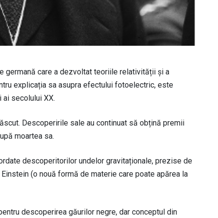
e germană care a dezvoltat teoriile relativității și a
tru explicația sa asupra efectului fotoelectric, este
i ai secolului XX.
 născut. Descoperirile sale au continuat să obțină premii
 după moartea sa.
rdate descoperitorilor undelor gravitaționale, prezise de
 Einstein (o nouă formă de materie care poate apărea la
a pentru descoperirea găurilor negre, dar conceptul din