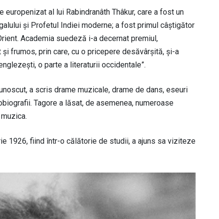
europenizat al lui Rabindranâth Thâkur, care a fost un
ngalului și Profetul Indiei moderne; a fost primul câștigător
 Orient. Academia suedeză i-a decernat premiul,
 și frumos, prin care, cu o pricepere desăvârșită, și-a
nglezești, o parte a literaturii occidentale”.
 cunoscut, a scris drame muzicale, drame de dans, eseuri
autobiografii. Tagore a lăsat, de asemenea, numeroase
 muzica.
ie 1926, fiind într-o călătorie de studii, a ajuns sa viziteze