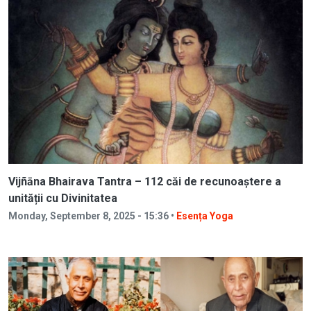
Vijñāna Bhairava Tantra – 112 căi de recunoaștere a
unității cu Divinitatea
Monday, September 8, 2025 - 15:36 •
Esența Yoga