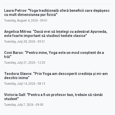
Laura Petrov: "Yoga tradițională oferă beneficii care depășesc
cu mult dimensiunea pur fizică"
Tuesday, August 4, 2026 - 09:01
Angelica Mitrea: “Dacă vrei să înțelegi cu adevărat Ayurveda,
este foarte important să studiezi textele clasice”
Tuesday, July 28, 2026 - 09:21
Coni Barus: “Pentru mine, Yoga este un mod conștient de a
trăi”
Tuesday, July 21, 2026 - 12:20
Teodora Glavce: “Prin Yoga am descoperit credința și mi-am
deschis inima”
Tuesday, July 14, 2026 - 08:13
Victoria Gall: "Pentru a fi un profesor bun, trebuie să rămâi
student"
Tuesday, July 7, 2026 - 09:00