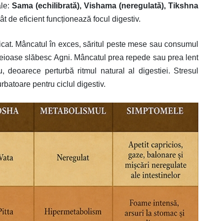
ale:
Sama (echilibrată),
Vishama (neregulată),
Tikshna
ât de eficient funcționează focul digestiv.
elicat. Mâncatul în exces, săritul peste mese sau consumul
uleioase slăbesc Agni. Mâncatul prea repede sau prea lent
 deoarece perturbă ritmul natural al digestiei. Stresul
urbatoare pentru ciclul digestiv.