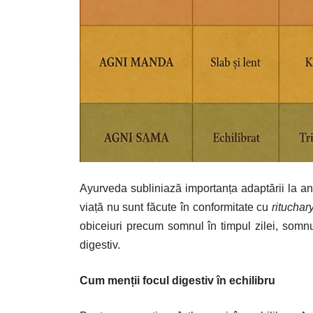
Ayurveda subliniază importanța adaptării la anot
viață nu sunt făcute în conformitate cu
ritucha
obiceiuri precum somnul în timpul zilei, somnul
digestiv.
Cum menții focul digestiv în echilibru