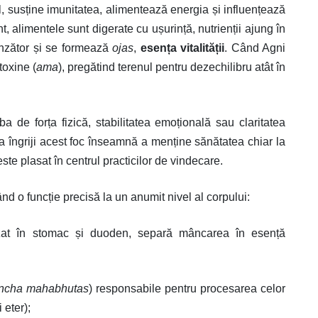
 susține imunitatea, alimentează energia și influențează
, alimentele sunt digerate cu ușurință, nutrienții ajung în
unzător și se formează
ojas
,
esența vitalității
. Când Agni
toxine (
ama
), pregătind terenul pentru dezechilibru atât în
a de forța fizică, stabilitatea emoțională sau claritatea
, a îngriji acest foc înseamnă a menține sănătatea chiar la
ste plasat în centrul practicilor de vindecare.
ând o funcție precisă la un anumit nivel al corpului:
alizat în stomac și duoden, separă mâncarea în esență
ncha mahabhutas
) responsabile pentru procesarea celor
 eter);