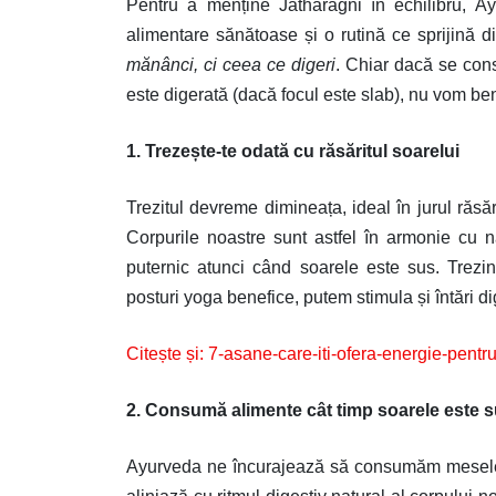
Pentru a menține Jatharagni în echilibru, A
alimentare sănătoase și o rutină ce sprijină d
mănânci, ci ceea ce digeri
. Chiar dacă se con
este digerată (dacă focul este slab), nu vom benef
1. Trezește-te odată cu răsăritul soarelui
Trezitul devreme dimineața, ideal în jurul răsă
Corpurile noastre sunt astfel în armonie cu n
puternic atunci când soarele este sus. Trezi
posturi yoga benefice, putem stimula și întări di
Citește și:
7-asane-care-iti-ofera-energie-pentru
2. Consumă alimente cât timp soarele este 
Ayurveda ne încurajează să consumăm mesele în