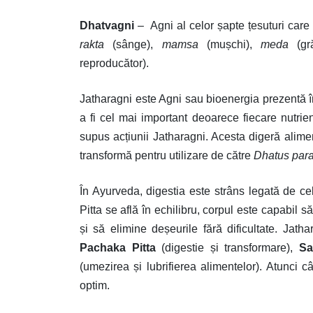
Dhatvagni
–
Agni al celor șapte țesuturi care 
rakta
(sânge),
mamsa
(mușchi),
meda
(gr
reproducător).
Jatharagni este Agni sau bioenergia prezentă 
a fi cel mai important deoarece fiecare nutrie
supus acțiunii Jatharagni. Acesta digeră alime
transformă pentru utilizare de către
Dhatus par
În Ayurveda, digestia este strâns legată de ce
Pitta se află în echilibru, corpul este capabil
și să elimine deșeurile fără dificultate. Jatha
Pachaka Pitta
(digestie și transformare),
Sa
(umezirea și lubrifierea alimentelor). Atunci c
optim.