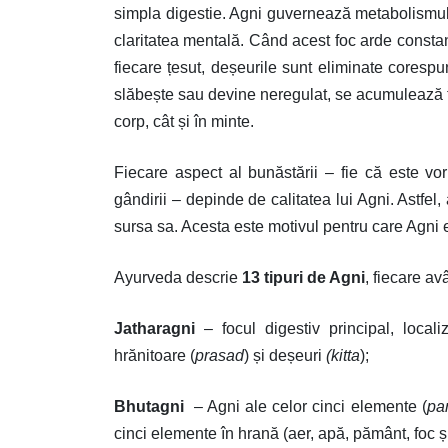
simpla digestie. Agni guvernează metabolismul,
claritatea mentală. Când acest foc arde constant
fiecare țesut, deșeurile sunt eliminate coresp
slăbește sau devine neregulat, se acumulează 
​​corp, cât și în minte.
Fiecare aspect al bunăstării – fie că este vorb
gândirii – depinde de calitatea lui Agni. Astfel
sursa sa. Acesta este motivul pentru care Agni e
Ayurveda descrie
13 tipuri de Agni
, fiecare av
Jatharagni
– focul digestiv principal, loc
hrănitoare (
prasad
) și deșeuri
(kitta
);
Bhutagni
– Agni ale celor cinci elemente (
pa
cinci elemente în hrană (aer, apă, pământ, foc și