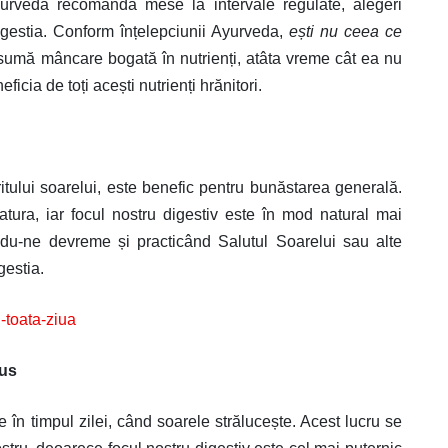
yurveda recomandă mese la intervale regulate, alegeri
igestia. Conform înțelepciunii Ayurveda,
ești nu ceea ce
sumă mâncare bogată în nutrienți, atâta vreme cât ea nu
icia de toți acești nutrienți hrănitori.
ritului soarelui, este benefic pentru bunăstarea generală.
atura, iar focul nostru digestiv este în mod natural mai
ndu-ne devreme și practicând Salutul Soarelui sau alte
gestia.
-toata-ziua
sus
 timpul zilei, când soarele strălucește. Acest lucru se