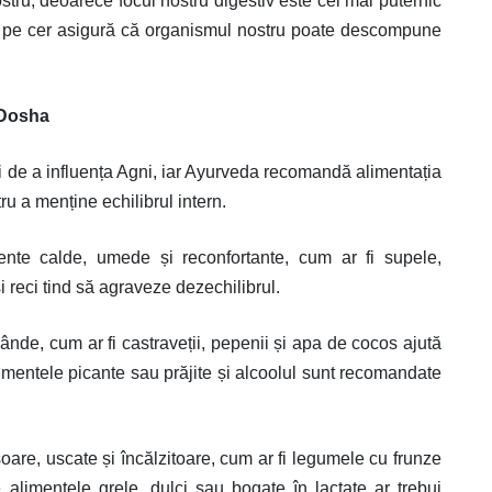
ostru, deoarece focul nostru digestiv este cel mai puternic
us pe cer asigură că organismul nostru poate descompune
 Dosha
ți de a influența Agni, iar Ayurveda recomandă alimentația
ru a menține echilibrul intern.
nte calde, umede și reconfortante, cum ar fi supele,
i reci tind să agraveze dezechilibrul.
blânde, cum ar fi castraveții, pepenii și apa de cocos ajută
imentele picante sau prăjite și alcoolul sunt recomandate
are, uscate și încălzitoare, cum ar fi legumele cu frunze
e alimentele grele, dulci sau bogate în lactate ar trebui