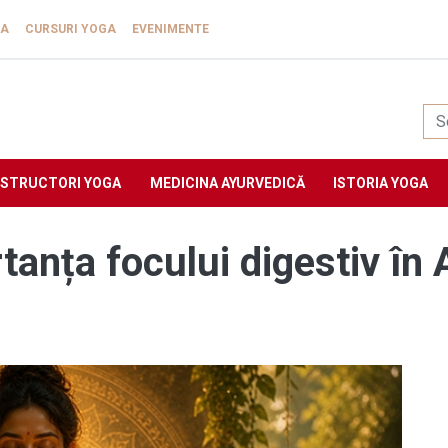
GA
CURSURI YOGA
EVENIMENTE
Yogasat
NSTRUCTORI YOGA
MEDICINA AYURVEDICĂ
ISTORIA YOGA
tanța focului digestiv în