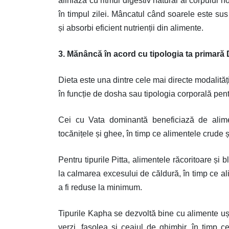
aliniază cu ritmul digestiv natural al corpului n
în timpul zilei. Mâncatul când soarele este s
și absorbi eficient nutrienții din alimente.
3. Mănâncă în acord cu tipologia ta primară
Dieta este una dintre cele mai directe modalită
în funcție de dosha sau tipologia corporală pent
Cei cu Vata dominantă beneficiază de alime
tocănițele și ghee, în timp ce alimentele crude ș
Pentru tipurile Pitta, alimentele răcoritoare și 
la calmarea excesului de căldură, în timp ce al
a fi reduse la minimum.
Tipurile Kapha se dezvoltă bine cu alimente ușo
verzi, fasolea și ceaiul de ghimbir, în timp c