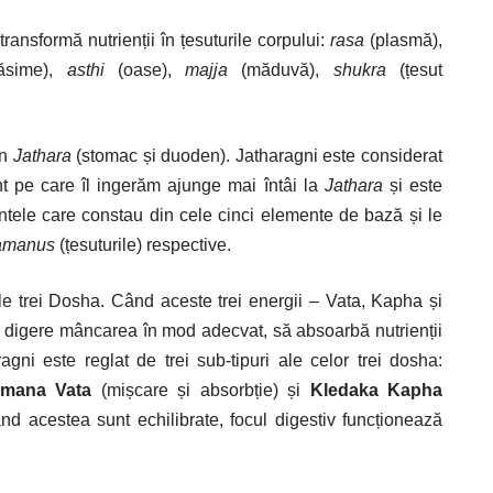
transformă nutrienții în țesuturile corpului:
rasa
(plasmă),
ăsime),
asthi
(oase),
majja
(măduvă),
shukra
(țesut
în
Jathara
(stomac și duoden). Jatharagni este considerat
nt pe care îl ingerăm ajunge mai întâi la
Jathara
și este
ntele care constau din cele cinci elemente de bază și le
amanus
(țesuturile) respective.
le trei Dosha. Când aceste trei energii – Vata, Kapha și
 să digere mâncarea în mod adecvat, să absoarbă nutrienții
ragni este reglat de trei sub-tipuri ale celor trei dosha:
mana Vata
(mișcare și absorbție) și
Kledaka Kapha
ând acestea sunt echilibrate, focul digestiv funcționează