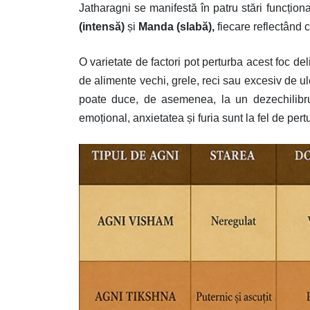
Jatharagni se manifestă în patru stări funcțion
(intensă)
și
Manda (slabă),
fiecare reflectând c
O varietate de factori pot perturba acest foc d
de alimente vechi, grele, reci sau excesiv de 
poate duce, de asemenea, la un dezechilibru,
emoțional, anxietatea și furia sunt la fel de pert
Image