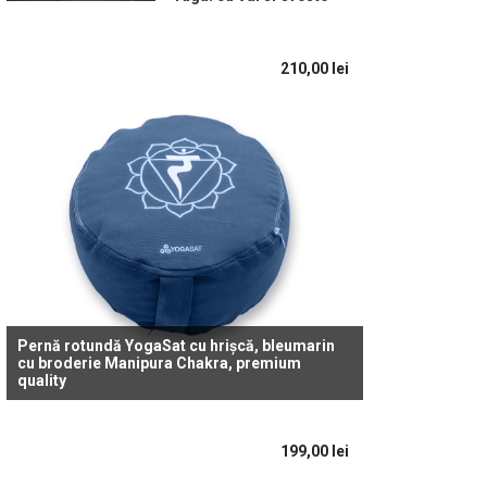
210,00
lei
Pernă rotundă YogaSat cu hrișcă, bleumarin
cu broderie Manipura Chakra, premium
quality
199,00
lei