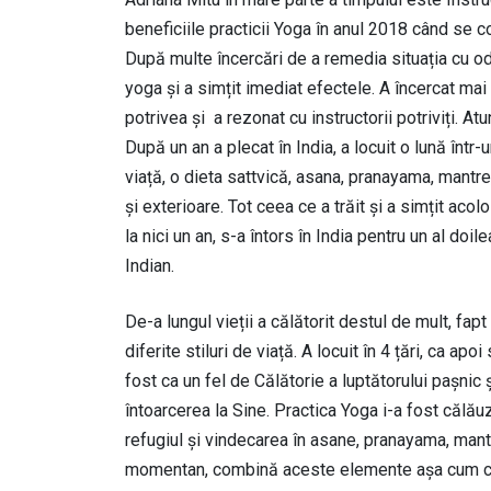
beneficiile practicii Yoga în anul 2018 când se c
După multe încercări de a remedia situația cu odi
yoga și a simțit imediat efectele. A încercat mai
potrivea și a rezonat cu instructorii potriviți. At
După un an a plecat în India, a locuit o lună într-
viață, o dieta sattvică, asana, pranayama, mantre, 
și exterioare. Tot ceea ce a trăit și a simțit aco
la nici un an, s-a întors în India pentru un al do
Indian.
De-a lungul vieții a călătorit destul de mult, f
diferite stiluri de viață. A locuit în 4 țări, ca a
fost ca un fel de Călătorie a luptătorului pașnic
întoarcerea la Sine. Practica Yoga i-a fost călă
refugiul și vindecarea în asane, pranayama, mant
momentan, combină aceste elemente așa cum con