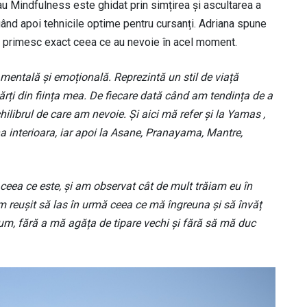
au Mindfulness este ghidat prin simțirea și ascultarea a
egând apoi tehnicile optime pentru cursanți. Adriana spune
ă primesc exact ceea ce au nevoie în acel moment.
, mentală și emoțională. Reprezintă un stil de viață
ărți din ființa mea. De fiecare dată când am tendința de a
ilibrul de care am nevoie. Și aici mă refer și la Yamas ,
na interioara, iar apoi la Asane, Pranayama, Mantre,
eea ce este, și am observat cât de mult trăiam eu în
, am reușit să las în urmă ceea ce mă îngreuna și să învăț
um, fără a mă agăța de tipare vechi și fără să mă duc