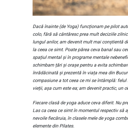
Dacă înainte (de Yoga) funcționam pe pilot aut
colo, fără să cântăresc prea mult deciziile zilni
lungul anilor, am devenit mult mai conștientă d
la ceea ce simt. Poate părea ceva banal sau ceva
spațiul mental și în programe mentale nebenef
schimbam țări și orașe pentru a evita schimbar
înrădăcinată și prezentă în viața mea din Bucur
compasiune a tot ceea ce mi se întâmplă: felul î
vieții, așa cum este ea; am devenit practic, un o
Fiecare clasă de yoga aduce ceva diferit. Nu pre
Las ca ceea ce simt în momentul respectiv să aj
nevoile fiecăruia, în clasele mele de yoga combin
elemente din Pilates.