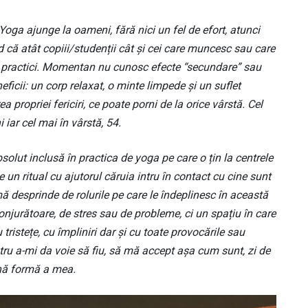
ă Yoga ajunge la oameni, fără nici un fel de efort, atunci
 că atât copiii/studenții cât și cei care muncesc sau care
ei practici. Momentan nu cunosc efecte “secundare” sau
eficii: un corp relaxat, o minte limpede și un suflet
a propriei fericiri, ce poate porni de la orice vârstă. Cel
 iar cel mai în vârstă, 54.
absolut inclusă în practica de yoga pe care o țin la centrele
 un ritual cu ajutorul căruia intru în contact cu cine sunt
 desprinde de rolurile pe care le îndeplinesc în această
onjurătoare, de stres sau de probleme, ci un spațiu în care
tristețe, cu împliniri dar și cu toate provocările sau
entru a-mi da voie să fiu, să mă accept așa cum sunt, zi de
bună formă a mea.