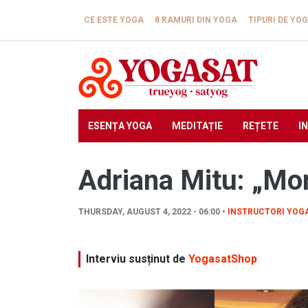
Skip to main content
CE ESTE YOGA
8 RAMURI DIN YOGA
TIPURI DE YO
ESENȚA YOGA
MEDITAȚIE
REȚETE
I
Adriana Mitu: „Mom
THURSDAY, AUGUST 4, 2022 - 06:00 •
INSTRUCTORI YOG
Interviu susținut de
YogasatShop