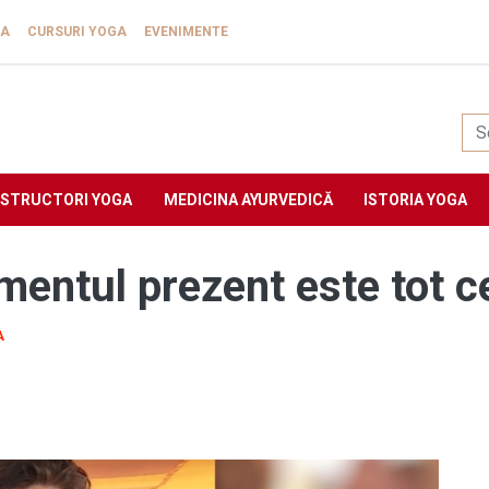
GA
CURSURI YOGA
EVENIMENTE
Yogasat
NSTRUCTORI YOGA
MEDICINA AYURVEDICĂ
ISTORIA YOGA
entul prezent este tot ce
A