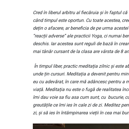
Cred în liberul arbitru al fiecăruia și în faptul c
când timpul este oportun. Cu toate acestea, cred
dețin o afacere, ar beneficia de pe urma acest
“reacții adverse” ale practicii Yoga, ci numai ben
deschis. Iar acestea sunt reguli de bază în creare
mai tânăr cursant de la clasa are vârsta de 8 ani
În timpul liber, practic meditația zilnic și este 
unde țin cursuri. Meditația a devenit pentru mine
eu cu adevărat, în care mă adâncesc pentru a mă
viață. Meditația nu este o fugă de realitatea înc
îmi dau voie sa fiu asa cum sunt, cu bucurie, cu 
greutățile ce îmi ies în cale zi de zi. Meditez p
zi, și să ies în întâmpinarea vieții în cea mai 
Image