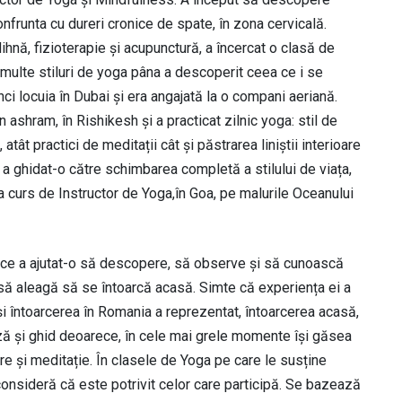
onfrunta cu dureri cronice de spate, în zona cervicală.
hnă, fizioterapie și acupunctură, a încercat o clasă de
 multe stiluri de yoga pâna a descoperit ceea ce i se
unci locuia în Dubai și era angajată la o compani aeriană.
un ashram, în Rishikesh și a practicat zilnic yoga: stil de
atât practici de meditații cât și păstrarea liniștii interioare
lo a ghidat-o către schimbarea completă a stilului de viața,
ilea curs de Instructor de Yoga,în Goa, pe malurile Oceanului
apt ce a ajutat-o să descopere, să observe și să cunoască
poi să aleagă să se întoarcă acasă. Simte că experiența ei a
 și întoarcerea în Romania a reprezentat, întoarcerea acasă,
uză și ghid deoarece, în cele mai grele momente își găsea
re și meditație. În clasele de Yoga pe care le susține
sideră că este potrivit celor care participă. Se bazează