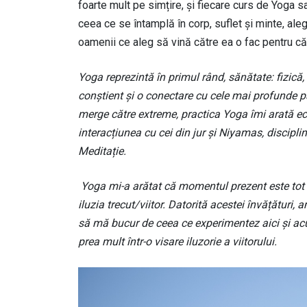
foarte mult pe simțire, și fiecare curs de Yoga s
ceea ce se întamplă în corp, suflet și minte, al
oamenii ce aleg să vină către ea o fac pentru c
Yoga reprezintă în primul rând, sănătate: fizică
conștient și o conectare cu cele mai profunde p
merge către extreme, practica Yoga îmi arată ech
interacțiunea cu cei din jur și Niyamas, discipli
Meditație.
Yoga mi-a arătat că momentul prezent este tot c
iluzia trecut/viitor. Datorită acestei învățături
să mă bucur de ceea ce experimentez aici și ac
prea mult într-o visare iluzorie a viitorului.
Image