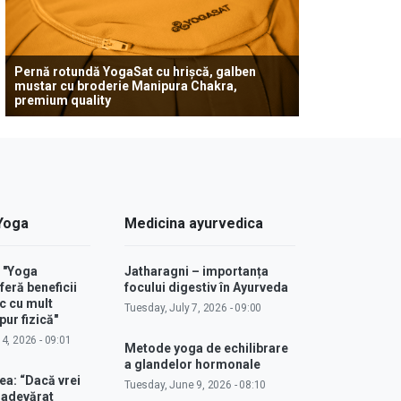
Pernă rotundă YogaSat cu hrișcă, galben
mustar cu broderie Manipura Chakra,
premium quality
 Yoga
Medicina ayurvedica
: "Yoga
Jatharagni – importanța
feră beneficii
focului digestiv în Ayurveda
c cu mult
Tuesday, July 7, 2026 - 09:00
ur fizică"
4, 2026 - 09:01
Metode yoga de echilibrare
a glandelor hormonale
ea: “Dacă vrei
Tuesday, June 9, 2026 - 08:10
u adevărat