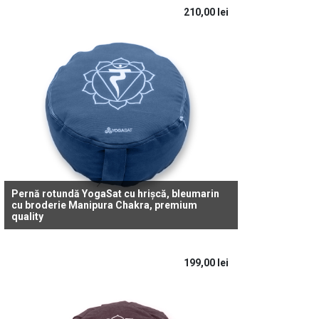
210,00
lei
Pernă rotundă YogaSat cu hrișcă, bleumarin
cu broderie Manipura Chakra, premium
quality
199,00
lei