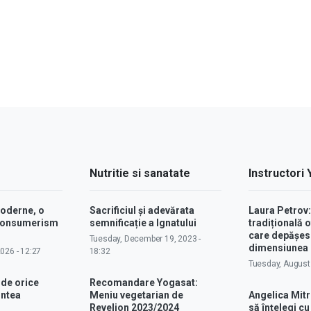
Nutritie si sanatate
Instructori
moderne, o
Sacrificiul și adevărata
Laura Petrov
 consumerism
semnificație a Ignatului
tradițională o
care depășes
Tuesday, December 19, 2023 -
dimensiunea p
2026 - 12:27
18:32
Tuesday, August 
 de orice
Recomandare Yogasat:
intea
Meniu vegetarian de
Angelica Mitr
Revelion 2023/2024
să înțelegi c