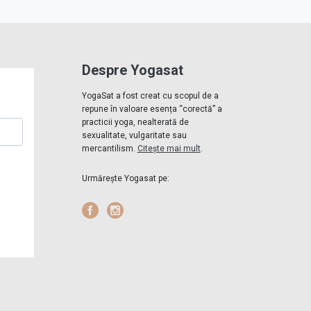
Despre Yogasat
YogaSat a fost creat cu scopul de a
repune în valoare esența “corectă” a
practicii yoga, nealterată de
sexualitate, vulgaritate sau
mercantilism.
Citește mai mult
.
Urmărește Yogasat pe:
Facebook
Instagram