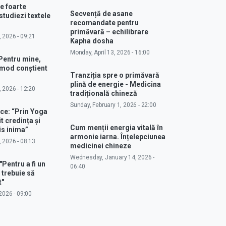
e foarte
Secvență de asane
studiezi textele
recomandate pentru
primăvară – echilibrare
, 2026 - 09:21
Kapha dosha
Monday, April 13, 2026 - 16:00
Pentru mine,
 mod conștient
Tranziția spre o primăvară
plină de energie - Medicina
, 2026 - 12:20
tradițională chineză
Sunday, February 1, 2026 - 22:00
ce: “Prin Yoga
 credința și
Cum menții energia vitală în
s inima”
armonie iarna. Înțelepciunea
, 2026 - 08:13
medicinei chineze
Wednesday, January 14, 2026 -
"Pentru a fi un
06:40
 trebuie să
t"
2026 - 09:00