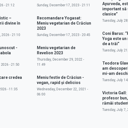
Ayurveda, est
26 - 21:12
Sunday, December 17, 2023 - 21:11
important să 
clasice”
istic –
Recomandare Yogasat:
Tuesday, July 28
ii divine în
Meniu vegetarian de Crăciun
2023
Coni Barus: “
 2026 - 21:10
Sunday, December 17, 2023 - 20:45
Yoga este un
de a trăi”
cunoscut -
Meniu vegetarian de
Tuesday, July 21
rabola
Revelion 2023
Thursday, December 29, 2022 -
Teodora Glav
 2026 - 21:50
11:49
am descoperit
mi-am deschi
 care credea
Meniu festiv de Crăciun -
Tuesday, July 14
vegan, rapid și delicios
026 - 11:35
Wednesday, December 22, 2021 -
Victoria Gall: 
06:00
profesor bun,
rămâi studen
Tuesday, July 7, 