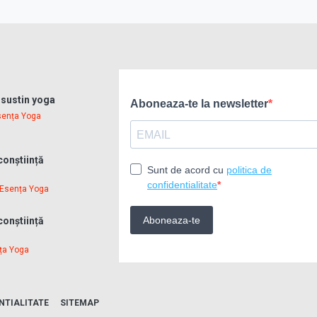
u sustin yoga
sența Yoga
conștiință
Esența Yoga
conștiință
ța Yoga
NTIALITATE
SITEMAP