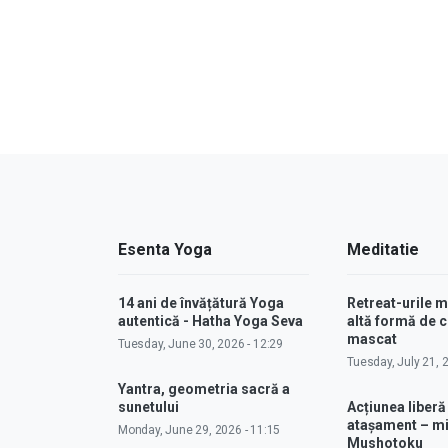
Esenta Yoga
Meditatie
14 ani de învățătură Yoga
Retreat-urile 
autentică - Hatha Yoga Seva
altă formă de
mascat
Tuesday, June 30, 2026 - 12:29
Tuesday, July 21, 
Yantra, geometria sacră a
sunetului
Acțiunea liberă
atașament – m
Monday, June 29, 2026 - 11:15
Mushotoku