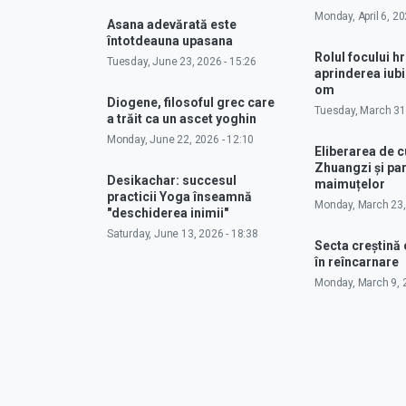
Monday, April 6, 20
Asana adevărată este
întotdeauna upasana
Rolul focului hr
Tuesday, June 23, 2026 - 15:26
aprinderea iubir
om
Diogene, filosoful grec care
Tuesday, March 31,
a trăit ca un ascet yoghin
Monday, June 22, 2026 - 12:10
Eliberarea de 
Zhuangzi și pa
Desikachar: succesul
maimuțelor
practicii Yoga înseamnă
Monday, March 23,
"deschiderea inimii"
Saturday, June 13, 2026 - 18:38
Secta creștină
în reîncarnare
Monday, March 9, 2