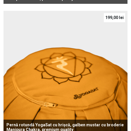
199,00
lei
Pernă rotundă YogaSat cu hrișcă, galben mustar cu broderie
Manipura Chakra, premium quality