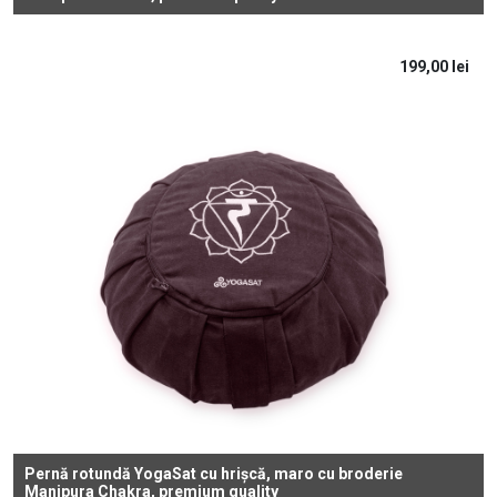
199,00
lei
Pernă rotundă YogaSat cu hrișcă, maro cu broderie
Manipura Chakra, premium quality