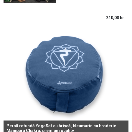
210,00
lei
Pernă rotundă YogaSat cu hrișcă, bleumarin cu broderie
Manipura Chakra, premium quality