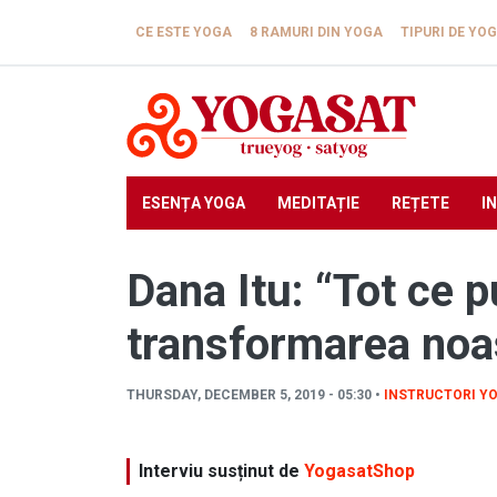
Skip to main content
CE ESTE YOGA
8 RAMURI DIN YOGA
TIPURI DE YO
ESENȚA YOGA
MEDITAȚIE
REȚETE
I
Dana Itu: “Tot ce 
transformarea noa
THURSDAY, DECEMBER 5, 2019 - 05:30 •
INSTRUCTORI Y
Interviu susținut de
YogasatShop