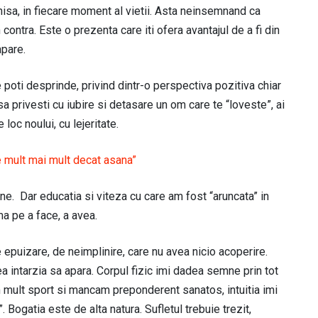
chisa, in fiecare moment al vietii. Asta neinsemnand ca
n contra. Este o prezenta care iti ofera avantajul de a fi din
apare.
e poti desprinde, privind dintr-o perspectiva pozitiva chiar
 sa privesti cu iubire si detasare un om care te “loveste”, ai
loc noului, cu lejeritate.
e mult mai mult decat asana”
ne. Dar educatia si viteza cu care am fost “aruncata” in
a pe a face, a avea.
 epuizare, de neimplinire, care nu avea nicio acoperire.
a intarzia sa apara. Corpul fizic imi dadea semne prin tot
eam mult sport si mancam preponderent sanatos, intuitia imi
Bogatia este de alta natura. Sufletul trebuie trezit,