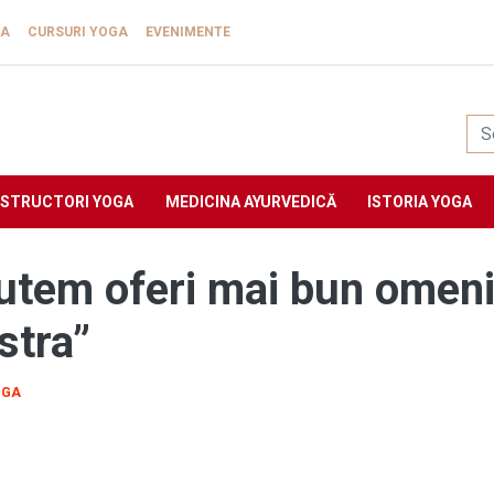
GA
CURSURI YOGA
EVENIMENTE
Yogasat
NSTRUCTORI YOGA
MEDICINA AYURVEDICĂ
ISTORIA YOGA
putem oferi mai bun omenir
stra”
OGA