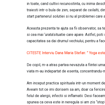
in toate, cand cultivi recunostinta, cu inima des
traiesti intr-o bula de zen, separat de ceilalti, di
start partenerul solutiei si nu al problemei care 
Aceasta prezenta te ajuta sa fii observator, sa t
si cea mai ‘urata’situatie care apare. Astfel, poti
capacitatea sa dai drumul vechiului, pentru a face 
CITESTE Interviu Dana Maria Stefan: ” Yoga est
De copil, m-a atras partea nevazuta a fiintei uma
viata m-au indepartat de esenta, concentrandu-m
Am inceput practica spirituala intr-un moment de
Aveam tot ce imi dorisem sa am, doar ca fericire
felul de alergii, infectii si inflamatii. Desi fac
spunea ca ceva este in neregula si am zis “stop”. 