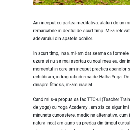
Am inceput cu partea meditativa, alaturi de un mi
remarcabile in destul de scurt timp. Mi-a relev
adevarului din spatele ochilor.
In scurt timp, insa, mi-am dat seama ca formele
uzura si nu se mai asortau cu noul meu eu, dar imi
momentul in care am inceput practica asanelor 
echilibram, indragostindu-ma de Hatha Yoga. D
dinspre fitness, m-am inselat.
Cand mi s-a propus sa fac TTC-ul (Teacher Traini
de yoga) cu Yoga Academy , am zis ca sigur imi v
minunata cunoastere, medicina alternativa, cum i
natura incat am ajuns sa predau din timpul cursu