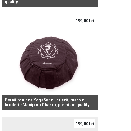
quality
199,00
lei
Pernă rotundă YogaSat cu hrișcă, maro cu
broderie Manipura Chakra, premium quality
199,00
lei