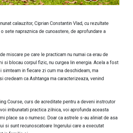
nunat calauzitor, Ciprian Constantin Vlad, cu rezultate
at o sete napraznica de cunoastere, de aprofundare a
 de miscare pe care le practicam nu numai ca erau de
 si blocau corpul fizic, nu curgea lin energia. Acela a fost
si simteam in fiecare zi cum ma deschideam, ma
esi credeam ca Ashtanga ma caracterizeaza, venind
ng Course, curs de acreditate pentru a deveni instrcutor
oi imbunatati practica zilnica, voi aprofunda aceasta
mi place sa o numesc. Doar ca astrele s-au aliniat de asa
lui si sunt recunoscatoare Ingerului care a executat