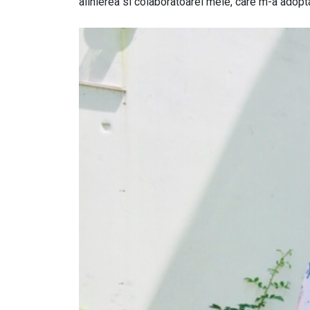
alinierea si colaboratoarei mele, care m-a adoptat