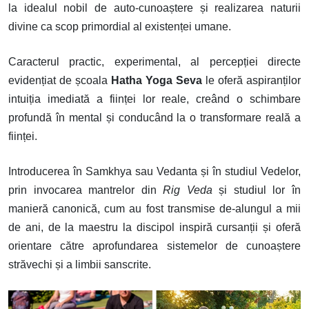
la idealul nobil de auto-cunoaștere și realizarea naturii
divine ca scop primordial al existenței umane.
Caracterul practic, experimental, al percepției directe
evidențiat de școala
Hatha Yoga Seva
le oferă aspiranților
intuiția imediată a ființei lor reale, creând o schimbare
profundă în mental și conducând la o transformare reală a
ființei.
Introducerea în Samkhya sau Vedanta și în studiul Vedelor,
prin invocarea mantrelor din
Rig Veda
și studiul lor în
manieră canonică, cum au fost transmise de-alungul a mii
de ani, de la maestru la discipol inspiră cursanții și oferă
orientare către aprofundarea sistemelor de cunoaștere
străvechi și a limbii sanscrite.
Image