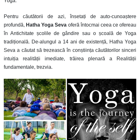
Yoga.
Pentru căutătorii de azi, însetați de auto-cunoaștere
profundă,
Hatha Yoga Seva
oferă întocmai ceea ce ofereau
în Antichitate școlile de gândire sau o școală de Yoga
tradițională. De-alungul a 14 ani de existență, Hatha Yoga
Seva a căutat să trezească în conștiința căutătorilor sinceri
intuiția realității imediate, trăirea plenară a Realității
fundamentale, trezvia.
Image