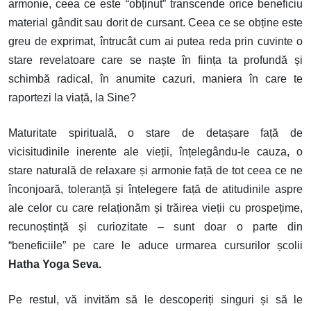
armonie, ceea ce este “obținut” transcende orice beneficiu
material gândit sau dorit de cursant. Ceea ce se obține este
greu de exprimat, întrucât cum ai putea reda prin cuvinte o
stare revelatoare care se naște în ființa ta profundă și
schimbă radical, în anumite cazuri, maniera în care te
raportezi la viață, la Sine?
Maturitate spirituală, o stare de detașare față de
vicisitudinile inerente ale vieții, înțelegându-le cauza, o
stare naturală de relaxare și armonie față de tot ceea ce ne
înconjoară, toleranță și înțelegere față de atitudinile aspre
ale celor cu care relaționăm și trăirea vieții cu prospețime,
recunoștință și curiozitate – sunt doar o parte din
“beneficiile” pe care le aduce urmarea cursurilor școlii
Hatha Yoga Seva.
Pe restul, vă invităm să le descoperiți singuri și să le