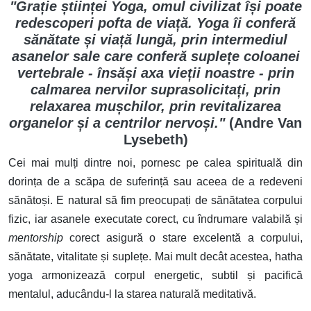
"Grație științei Yoga, omul civilizat își poate
redescoperi pofta de viață. Yoga îi conferă
sănătate și viață lungă, prin intermediul
asanelor sale care conferă suplețe coloanei
vertebrale - însăși axa vieții noastre - prin
calmarea nervilor suprasolicitați, prin
relaxarea mușchilor, prin revitalizarea
organelor și a centrilor nervoși."
(Andre Van
Lysebeth)
Cei mai mulți dintre noi, pornesc pe calea spirituală din
dorința de a scăpa de suferință sau aceea de a redeveni
sănătoși. E natural să fim preocupați de sănătatea corpului
fizic, iar asanele executate corect, cu îndrumare valabilă și
mentorship
corect asigură o stare excelentă a corpului,
sănătate, vitalitate și suplețe. Mai mult decât acestea, hatha
yoga armonizează corpul energetic, subtil și pacifică
mentalul, aducându-l la starea naturală meditativă.