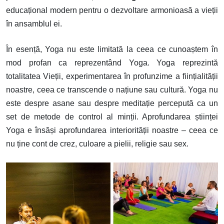
educațional modern pentru o dezvoltare armonioasă a vieții
în ansamblul ei.
În esență, Yoga nu este limitată la ceea ce cunoaștem în
mod profan ca reprezentând Yoga. Yoga reprezintă
totalitatea Vieții, experimentarea în profunzime a ființialității
noastre, ceea ce transcende o națiune sau cultură. Yoga nu
este despre asane sau despre meditație percepută ca un
set de metode de control al minții. Aprofundarea științei
Yoga e însăși aprofundarea interiorității noastre – ceea ce
nu ține cont de crez, culoare a pielii, religie sau sex.
Image