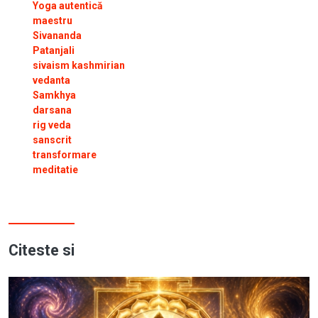
Yoga autentică
maestru
Sivananda
Patanjali
sivaism kashmirian
vedanta
Samkhya
darsana
rig veda
sanscrit
transformare
meditatie
Citeste si