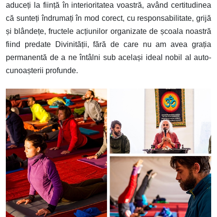
aduceți la ființă în interioritatea voastră, având certitudinea
că sunteți îndrumați în mod corect, cu responsabilitate, grijă
și blândețe, fructele acțiunilor organizate de școala noastră
fiind predate Divinității, fără de care nu am avea grația
permanentă de a ne întâlni sub același ideal nobil al auto-
cunoașterii profunde.
Image