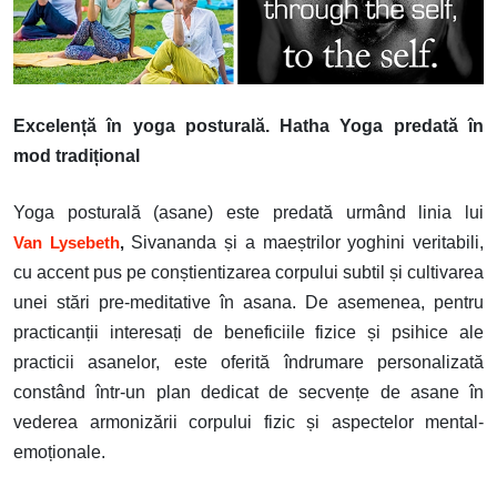
Excelență în yoga posturală. Hatha Yoga predată în
mod tradițional
Yoga posturală (asane) este predată urmând linia lui
Sivananda și a maeștrilor yoghini veritabili,
Van Lysebeth
,
cu accent pus pe conștientizarea corpului subtil și cultivarea
unei stări pre-meditative în asana. De asemenea, pentru
practicanții interesați de beneficiile fizice și psihice ale
practicii asanelor, este oferită îndrumare personalizată
constând într-un plan dedicat de secvențe de asane în
vederea armonizării corpului fizic și aspectelor mental-
emoționale.