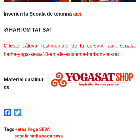
Înscrieri la Școala de toamnă
aici
.
ॐ
HARI OM TAT SAT
Citește câteva Testimoniale de la cursanți aici:
scoala-
hatha-yoga-seva-10-ani-de-existenta-hari-om-tat-sat
Image
Material susținut
de
Facebook
Twitter
Tags
Hatha Yoga SEVA
scoala hatha yoga seva