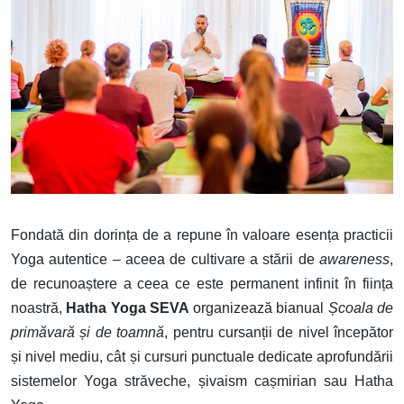
Fondată din dorința de a repune în valoare esența practicii
Yoga autentice – aceea de cultivare a stării de
awareness
,
de recunoaștere a ceea ce este permanent infinit în ființa
noastră,
Hatha Yoga SEVA
organizează bianual
Școala de
primăvară și de toamnă
, pentru cursanții de nivel începător
și nivel mediu, cât și cursuri punctuale dedicate aprofundării
sistemelor Yoga străveche, șivaism cașmirian sau Hatha