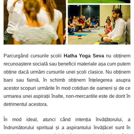
Parcurgând cursurile școlii
Hatha Yoga Seva
nu obținem
recunoaștere socială sau beneficii materiale așa cum putem
obține dacă urmăm cursurile unei școli clasice. Nu obținem
bani sau faimă, în schimb obținem înțelegerea asupra
acestor scopuri urmărite în mod cotidian de oameni și de ce
urmarea unei aspirații înalte, non-mercantile este de dorit în
detrimentul acestora.
În mod ideal, atunci când intenția învățătorului, a
îndrumătorului spiritual și a aspirantului învățăcel sunt în