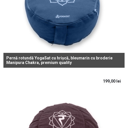
Pernă rotundă YogaSat cu hrișcă, bleumarin cu broderie
Manipura Chakra, premium quality
199,00
lei