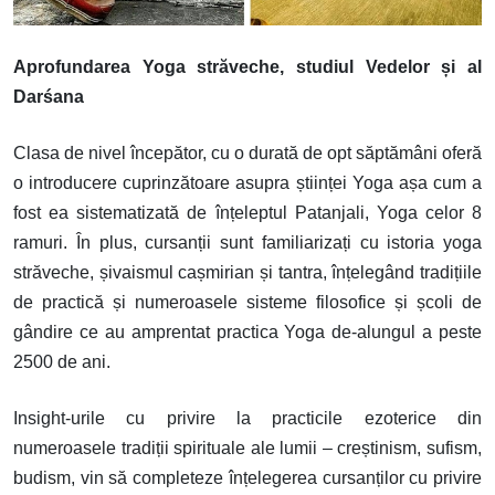
Aprofundarea Yoga străveche, studiul Vedelor și al
Darśana
Clasa de nivel începător, cu o durată de opt săptămâni oferă
o introducere cuprinzătoare asupra științei Yoga așa cum a
fost ea sistematizată de înțeleptul Patanjali, Yoga celor 8
ramuri. În plus, cursanții sunt familiarizați cu istoria yoga
străveche, șivaismul cașmirian și tantra, înțelegând tradițiile
de practică și numeroasele sisteme filosofice și școli de
gândire ce au amprentat practica Yoga de-alungul a peste
2500 de ani.
Insight-urile cu privire la practicile ezoterice din
numeroasele tradiții spirituale ale lumii – creștinism, sufism,
budism, vin să completeze înțelegerea cursanților cu privire