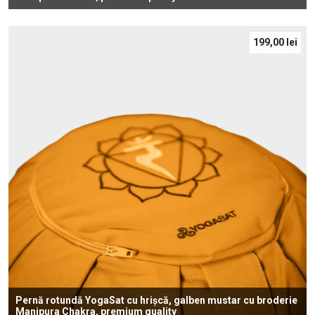
199,00
lei
Pernă rotundă YogaSat cu hrișcă, galben mustar cu broderie
Manipura Chakra, premium quality