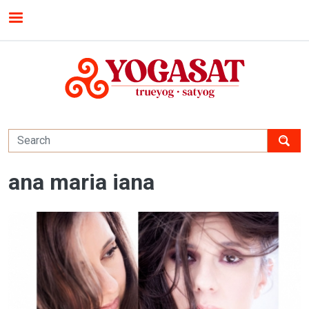
Skip to main content
MENU
ana maria iana