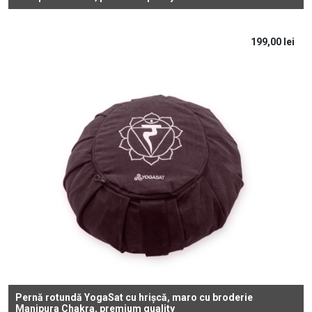
199,00
lei
Pernă rotundă YogaSat cu hrișcă, maro cu broderie
Manipura Chakra, premium quality