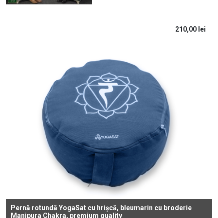
210,00
lei
Pernă rotundă YogaSat cu hrișcă, bleumarin cu broderie
Manipura Chakra, premium quality