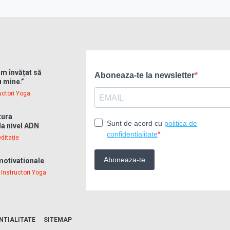
m învățat să
u mine.”
uctori Yoga
tura
la nivel ADN
ditație
 motivationale
•
Instructori Yoga
NTIALITATE
SITEMAP