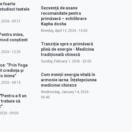
e foarte
Secvență de asane
studiezi textele
recomandate pentru
primăvară – echilibrare
, 2026 - 09:21
Kapha dosha
Monday, April 13, 2026 - 16:00
Pentru mine,
 mod conștient
Tranziția spre o primăvară
plină de energie - Medicina
, 2026 - 12:20
tradițională chineză
Sunday, February 1, 2026 - 22:00
ce: “Prin Yoga
 credința și
Cum menții energia vitală în
s inima”
armonie iarna. Înțelepciunea
, 2026 - 08:13
medicinei chineze
Wednesday, January 14, 2026 -
"Pentru a fi un
06:40
 trebuie să
t"
2026 - 09:00