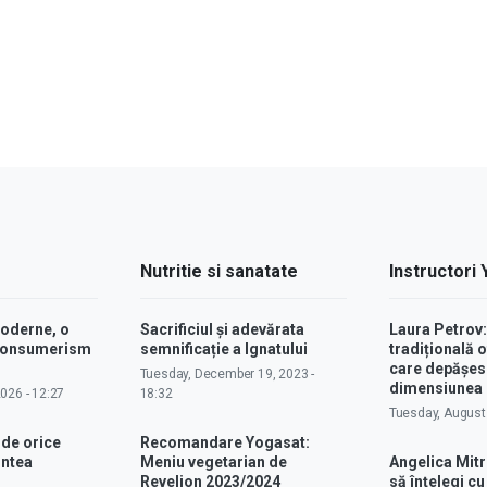
Nutritie si sanatate
Instructori
moderne, o
Sacrificiul și adevărata
Laura Petrov
 consumerism
semnificație a Ignatului
tradițională o
care depășes
Tuesday, December 19, 2023 -
dimensiunea p
2026 - 12:27
18:32
Tuesday, August 
 de orice
Recomandare Yogasat:
intea
Meniu vegetarian de
Angelica Mitr
Revelion 2023/2024
să înțelegi c