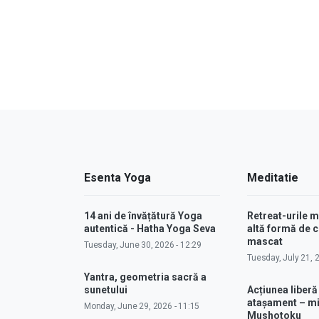
Esenta Yoga
Meditatie
14 ani de învățătură Yoga
Retreat-urile 
autentică - Hatha Yoga Seva
altă formă de
mascat
Tuesday, June 30, 2026 - 12:29
Tuesday, July 21, 
Yantra, geometria sacră a
sunetului
Acțiunea liberă
atașament – m
Monday, June 29, 2026 - 11:15
Mushotoku