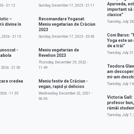
Ayurveda, est
26 - 21:12
Sunday, December 17, 2023 - 21:11
important să 
clasice”
istic –
Recomandare Yogasat:
Tuesday, July 28
ii divine în
Meniu vegetarian de Crăciun
2023
Coni Barus: “
 2026 - 21:10
Sunday, December 17, 2023 - 20:45
Yoga este un
de a trăi”
cunoscut -
Meniu vegetarian de
Tuesday, July 21
rabola
Revelion 2023
Thursday, December 29, 2022 -
Teodora Glav
 2026 - 21:50
11:49
am descoperit
mi-am deschi
 care credea
Meniu festiv de Crăciun -
Tuesday, July 14
vegan, rapid și delicios
026 - 11:35
Wednesday, December 22, 2021 -
Victoria Gall: 
06:00
profesor bun,
rămâi studen
Tuesday, July 7, 