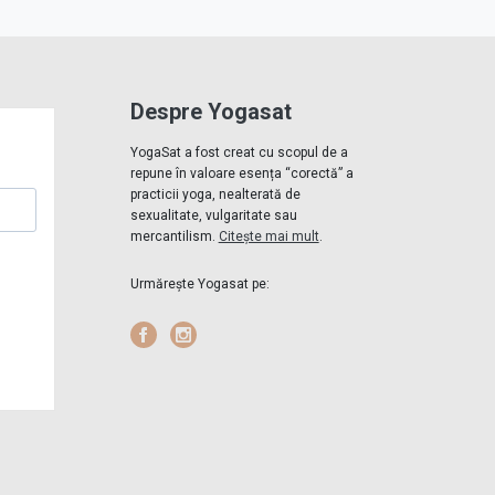
Despre Yogasat
YogaSat a fost creat cu scopul de a
repune în valoare esența “corectă” a
practicii yoga, nealterată de
sexualitate, vulgaritate sau
mercantilism.
Citește mai mult
.
Urmărește Yogasat pe:
Facebook
Instagram