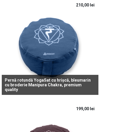
210,00
lei
Pernă rotundă YogaSat cu hrișcă, bleumarin
cu broderie Manipura Chakra, premium
quality
199,00
lei