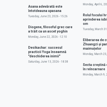
Monday, April 6, 20
Asana adevărată este
întotdeauna upasana
Rolul focului hr
Tuesday, June 23, 2026 - 15:26
aprinderea iubir
om
Diogene, filosoful grec care
Tuesday, March 31,
a trăit ca un ascet yoghin
Monday, June 22, 2026 - 12:10
Eliberarea de 
Zhuangzi și pa
Desikachar: succesul
maimuțelor
practicii Yoga înseamnă
Monday, March 23,
"deschiderea inimii"
Saturday, June 13, 2026 - 18:38
Secta creștină
în reîncarnare
Monday, March 9, 2