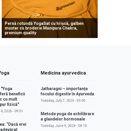
Pernă rotundă YogaSat cu hrișcă, galben
mustar cu broderie Manipura Chakra,
premium quality
 Yoga
Medicina ayurvedica
: "Yoga
Jatharagni – importanța
feră beneficii
focului digestiv în Ayurveda
c cu mult
Tuesday, July 7, 2026 - 09:00
ur fizică"
4, 2026 - 09:01
Metode yoga de echilibrare
a glandelor hormonale
ea: “Dacă vrei
Tuesday, June 9, 2026 - 08:10
u adevărat