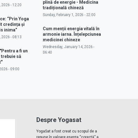
plină de energie - Medicina
, 2026 - 12:20
tradițională chineză
Sunday, February 1, 2026 - 22:00
ce: “Prin Yoga
 credința și
Cum menții energia vitală în
s inima”
armonie iarna. Înțelepciunea
, 2026 - 08:13
medicinei chineze
Wednesday, January 14, 2026 -
"Pentru a fi un
06:40
 trebuie să
t"
2026 - 09:00
Despre Yogasat
YogaSat a fost creat cu scopul de a
repune în valoare esența “corectă” a