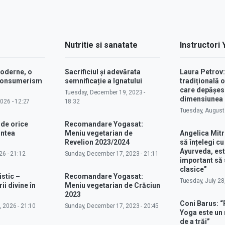
Nutritie si sanatate
Instructori
moderne, o
Sacrificiul și adevărata
Laura Petrov
 consumerism
semnificație a Ignatului
tradițională o
care depășes
Tuesday, December 19, 2023 -
dimensiunea p
2026 - 12:27
18:32
Tuesday, August 
 de orice
Recomandare Yogasat:
intea
Meniu vegetarian de
Angelica Mitr
Revelion 2023/2024
să înțelegi c
Ayurveda, est
26 - 21:12
Sunday, December 17, 2023 - 21:11
important să 
clasice”
istic –
Recomandare Yogasat:
Tuesday, July 28
ii divine în
Meniu vegetarian de Crăciun
2023
Coni Barus: “
 2026 - 21:10
Sunday, December 17, 2023 - 20:45
Yoga este un
de a trăi”