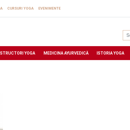
GA
CURSURI YOGA
EVENIMENTE
Yogasat
NSTRUCTORI YOGA
MEDICINA AYURVEDICĂ
ISTORIA YOGA