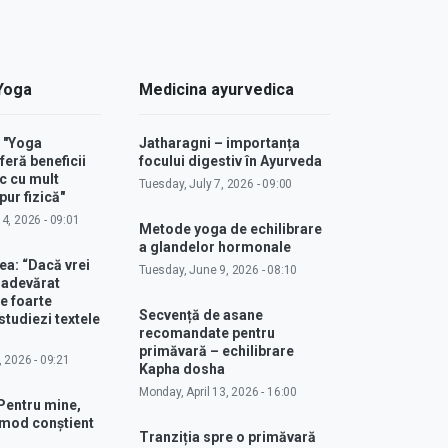
 Yoga
Medicina ayurvedica
: "Yoga
Jatharagni – importanța
feră beneficii
focului digestiv în Ayurveda
c cu mult
Tuesday, July 7, 2026 - 09:00
ur fizică"
4, 2026 - 09:01
Metode yoga de echilibrare
a glandelor hormonale
ea: “Dacă vrei
Tuesday, June 9, 2026 - 08:10
u adevărat
e foarte
Secvență de asane
studiezi textele
recomandate pentru
primăvară – echilibrare
, 2026 - 09:21
Kapha dosha
Monday, April 13, 2026 - 16:00
Pentru mine,
 mod conștient
Tranziția spre o primăvară