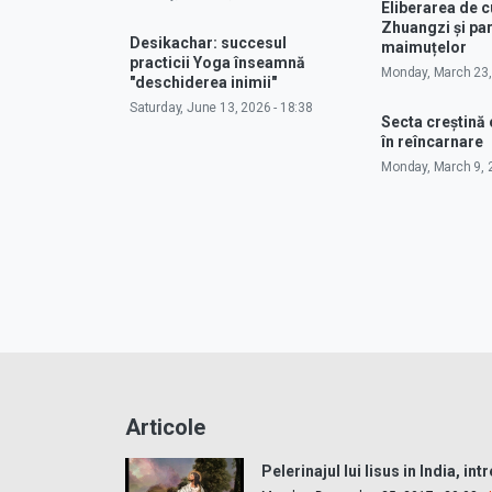
Eliberarea de 
Zhuangzi și pa
Desikachar: succesul
maimuțelor
practicii Yoga înseamnă
Monday, March 23,
"deschiderea inimii"
Saturday, June 13, 2026 - 18:38
Secta creștină
în reîncarnare
Monday, March 9, 2
Articole
Pelerinajul lui Iisus in India, int