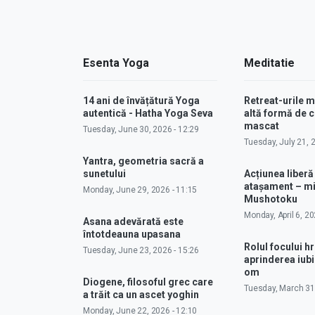
Esenta Yoga
Meditatie
14 ani de învățătură Yoga
Retreat-urile 
autentică - Hatha Yoga Seva
altă formă de
mascat
Tuesday, June 30, 2026 - 12:29
Tuesday, July 21, 
Yantra, geometria sacră a
sunetului
Acțiunea liberă
atașament – m
Monday, June 29, 2026 - 11:15
Mushotoku
Monday, April 6, 20
Asana adevărată este
întotdeauna upasana
Rolul focului hr
Tuesday, June 23, 2026 - 15:26
aprinderea iubir
om
Diogene, filosoful grec care
Tuesday, March 31,
a trăit ca un ascet yoghin
Monday, June 22, 2026 - 12:10