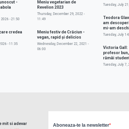
cunoscut -
Meniu vegetarian de
Tuesday, July 21
rabola
Revelion 2023
Thursday, December 29, 2022 -
Teodora Glav
 2026 - 21:50
11:49
am descoperit
mi-am deschi
 care credea
Meniu festiv de Crăciun -
Tuesday, July 14
vegan, rapid și delicios
026 - 11:35
Wednesday, December 22, 2021 -
Victoria Gall: 
06:00
profesor bun,
rămâi studen
Tuesday, July 7, 
re mit si adevar