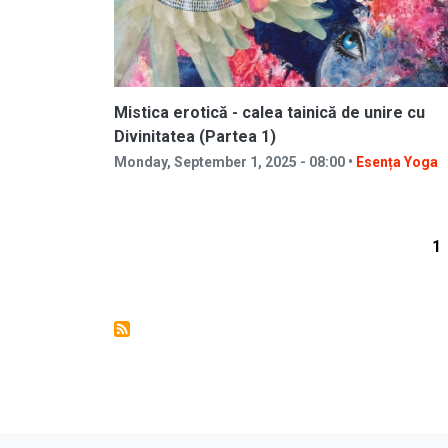
Mistica erotică - calea tainică de unire cu
Divinitatea (Partea 1)
Monday, September 1, 2025 - 08:00 •
Esența Yoga
Cu
1