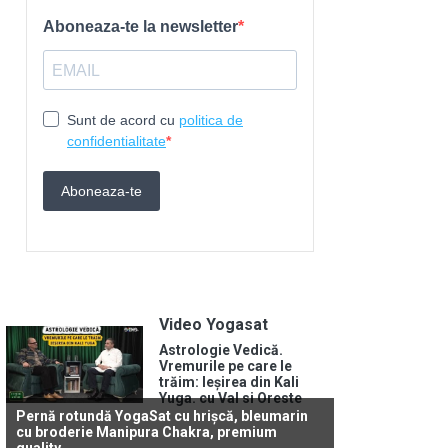
Video Yogasat
Astrologie Vedică.
Vremurile pe care le
trăim: Ieșirea din Kali
Yuga. cu Val si Oreste
Pernă rotundă YogaSat cu hrișcă, bleumarin
cu broderie Manipura Chakra, premium
quality