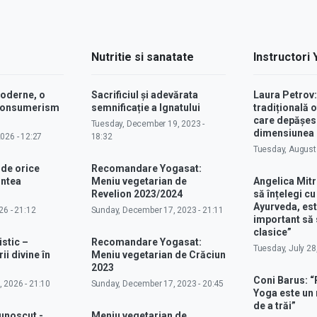
Nutritie si sanatate
Instructori
moderne, o
Sacrificiul și adevărata
Laura Petrov
 consumerism
semnificație a Ignatului
tradițională o
care depășes
Tuesday, December 19, 2023 -
dimensiunea p
2026 - 12:27
18:32
Tuesday, August 
 de orice
Recomandare Yogasat:
intea
Meniu vegetarian de
Angelica Mitr
Revelion 2023/2024
să înțelegi c
Ayurveda, est
26 - 21:12
Sunday, December 17, 2023 - 21:11
important să 
clasice”
istic –
Recomandare Yogasat:
Tuesday, July 28
ii divine în
Meniu vegetarian de Crăciun
2023
Coni Barus: “
 2026 - 21:10
Sunday, December 17, 2023 - 20:45
Yoga este un
de a trăi”
cunoscut -
Meniu vegetarian de