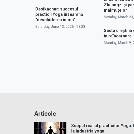
Zhuangzi și pa
Desikachar: succesul
maimuțelor
practicii Yoga înseamnă
Monday, March 23,
"deschiderea inimii"
Saturday, June 13, 2026 - 18:38
Secta creștină
în reîncarnare
Monday, March 9, 2
Articole
Scopul real al practicilor Yoga.
la industria yoga