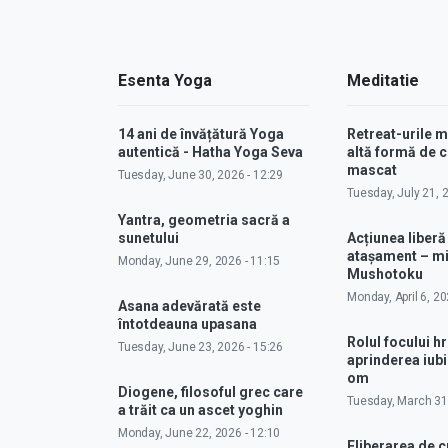
Esenta Yoga
Meditatie
14 ani de învățătură Yoga
Retreat-urile 
autentică - Hatha Yoga Seva
altă formă de
mascat
Tuesday, June 30, 2026 - 12:29
Tuesday, July 21, 
Yantra, geometria sacră a
sunetului
Acțiunea liberă
atașament – m
Monday, June 29, 2026 - 11:15
Mushotoku
Monday, April 6, 20
Asana adevărată este
întotdeauna upasana
Rolul focului hr
Tuesday, June 23, 2026 - 15:26
aprinderea iubir
om
Diogene, filosoful grec care
Tuesday, March 31,
a trăit ca un ascet yoghin
Monday, June 22, 2026 - 12:10
Eliberarea de 