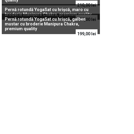
210,00
lei
Pernă rotundă YogaSat cu hrișcă, maro cu
broderie Manipura Chakra, premium quality
Pernă rotundă YogaSat cu hrișcă, galben
199,00
lei
mustar cu broderie Manipura Chakra,
premium quality
199,00
lei