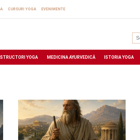
GA
CURSURI YOGA
EVENIMENTE
Yogasat
NSTRUCTORI YOGA
MEDICINA AYURVEDICĂ
ISTORIA YOGA