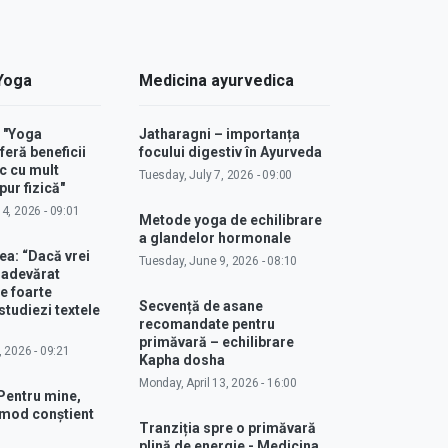
 Yoga
Medicina ayurvedica
: "Yoga
Jatharagni – importanța
feră beneficii
focului digestiv în Ayurveda
c cu mult
Tuesday, July 7, 2026 - 09:00
ur fizică"
4, 2026 - 09:01
Metode yoga de echilibrare
a glandelor hormonale
ea: “Dacă vrei
Tuesday, June 9, 2026 - 08:10
u adevărat
e foarte
Secvență de asane
studiezi textele
recomandate pentru
primăvară – echilibrare
, 2026 - 09:21
Kapha dosha
Monday, April 13, 2026 - 16:00
Pentru mine,
 mod conștient
Tranziția spre o primăvară
plină de energie - Medicina