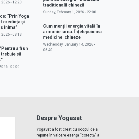
, 2026 - 12:20
tradițională chineză
Sunday, February 1, 2026 - 22:00
ce: “Prin Yoga
 credința și
Cum menții energia vitală în
s inima”
armonie iarna. Înțelepciunea
, 2026 - 08:13
medicinei chineze
Wednesday, January 14, 2026 -
"Pentru a fi un
06:40
 trebuie să
t"
2026 - 09:00
Despre Yogasat
YogaSat a fost creat cu scopul de a
repune în valoare esența “corectă” a