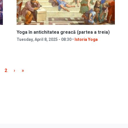
Yoga în antichitatea greacă (partea a treia)
Tuesday, April 8, 2025 - 08:30 •
Istoria Yoga
rrent page
Page
Next page
Last page
2
›
»