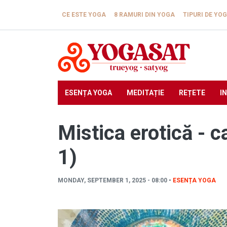
Skip to main content
CE ESTE YOGA
8 RAMURI DIN YOGA
TIPURI DE YO
ESENȚA YOGA
MEDITAȚIE
REȚETE
I
Mistica erotică - c
1)
MONDAY, SEPTEMBER 1, 2025 - 08:00 •
ESENȚA YOGA