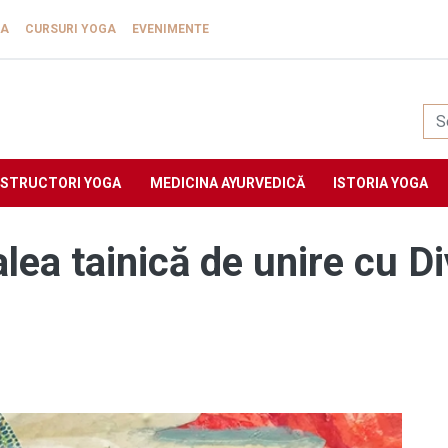
GA
CURSURI YOGA
EVENIMENTE
Yogasat
NSTRUCTORI YOGA
MEDICINA AYURVEDICĂ
ISTORIA YOGA
alea tainică de unire cu D