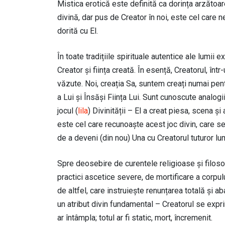
Mistica erotică este definită ca dorința arzătoare
divină, dar pus de Creator în noi, este cel care
dorită cu El.
În toate tradițiile spirituale autentice ale lumii ex
Creator și ființa creată. În esență, Creatorul, înt
văzute. Noi, creația Sa, suntem creați numai pen
a Lui și Însăși Ființa Lui. Sunt cunoscute analog
jocul (
lila
) Divinității – El a creat piesa, scena și a
este cel care recunoaște acest joc divin, care se
de a deveni (din nou) Una cu Creatorul tuturor lum
Spre deosebire de curentele religioase și filosof
practici ascetice severe, de mortificare a corpulu
de altfel, care instruiește renunțarea totală și a
un atribut divin fundamental – Creatorul se exprimă
ar întâmpla; totul ar fi static, mort, încremenit.