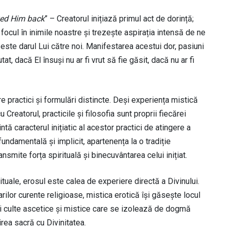
ved Him back
” – Creatorul inițiază primul act de dorință;
 focul în inimile noastre și trezește aspirația intensă de ne
 este darul Lui către noi. Manifestarea acestui dor, pasiuni
at, dacă El însuși nu ar fi vrut să fie găsit, dacă nu ar fi
are practici și formulări distincte. Deși experiența mistică
Creatorul, practicile și filosofia sunt proprii fiecărei
tă caracterul inițiatic al acestor practici de atingere a
undamentală și implicit, apartenența la o tradiție
ansmite forța spirituală și binecuvântarea celui inițiat.
irituale, erosul este calea de experiere directă a Divinului.
ilor curente religioase, mistica erotică își găsește locul
 și culte ascetice și mistice care se izolează de dogmă
irea sacră cu Divinitatea.