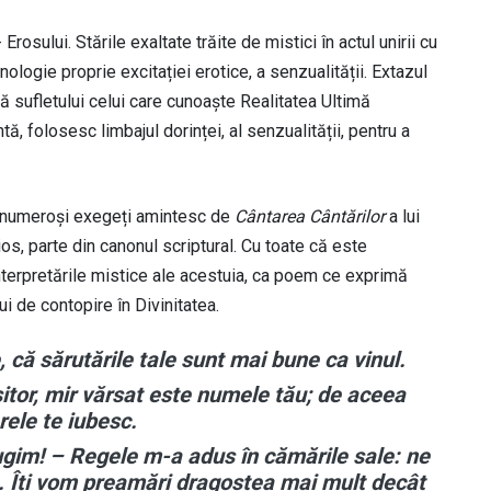
rosului. Stările exaltate trăite de mistici în actul unirii cu
ologie proprie excitației erotice, a senzualității. Extazul
ră sufletului celui care cunoaște Realitatea Ultimă
ntă, folosesc limbajul dorinței, al senzualității, pentru a
c, numeroși exegeți amintesc de
Cântarea Cântărilor
a lui
s, parte din canonul scriptural. Cu toate că este
 interpretările mistice ale acestuia, ca poem ce exprimă
i de contopire în Divinitatea.
, că sărutările tale sunt mai bune ca vinul.
tor, mir vărsat este numele tău; de aceea
rele te iubesc.
ugim! – Regele m-a adus în cămările sale: ne
. Îți vom preamări dragostea mai mult decât