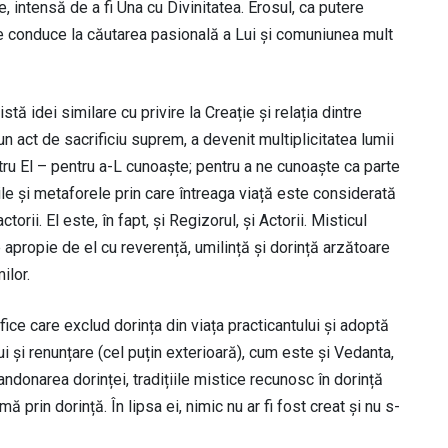
, intensă de a fi Una cu Divinitatea. Erosul, ca putere
 ne conduce la căutarea pasională a Lui și comuniunea mult
istă idei similare cu privire la Creație și relația dintre
r-un act de sacrificiu suprem, a devenit multiplicitatea lumii
tru El – pentru a-L cunoaște; pentru a ne cunoaște ca parte
iile și metaforele prin care întreaga viață este considerată
ctorii. El este, în fapt, și Regizorul, și Actorii. Misticul
 apropie de el cu reverență, umilință și dorință arzătoare
ilor.
ice care exclud dorința din viața practicantului și adoptă
i și renunțare (cel puțin exterioară), cum este și Vedanta,
bandonarea dorinței, tradițiile mistice recunosc în dorință
 prin dorință. În lipsa ei, nimic nu ar fi fost creat și nu s-