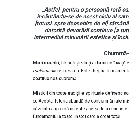
„Astfel, pentru o persoană rară ca
încântându-se de acest ciclu al saṃ
[totuși, spre deosebire de ei] rămâ
datorită devorării continue [a tut
intermediul minunării estetice și înc
Chummā-
Marii maeștri, filosofi și sfinți ai lumii ne înva
moksha
sau eliberarea. Este dreptul fundamental
beatitudinea supremă.
Misticii din toate tradițiile spirituale definesc 
cu Acesta. Istoria abundă de consemnări ale misti
năzuința supremă nu este aceea de a cunoaște că 
fundamentul a toate, în Cel care a creat totul.