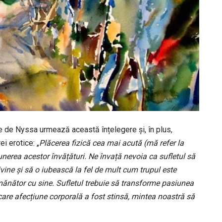
re de Nyssa urmează această înțelegere și, în plus,
i erotice: „
Plăcerea fizică cea mai acută (mă refer la
unerea acestor învățături. Ne învață nevoia ca sufletul să
ivine și să o iubească la fel de mult cum trupul este
emănător cu sine. Sufletul trebuie să transforme pasiunea
ecare afecțiune corporală a fost stinsă, mintea noastră să