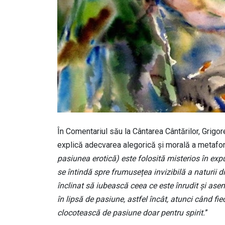
În Comentariul său la Cântarea Cântărilor, Grigo
explică adecvarea alegorică și morală a metafore
pasiunea erotică) este folosită misterios în exp
se întindă spre frumusețea invizibilă a naturii d
înclinat să iubească ceea ce este înrudit și as
în lipsă de pasiune, astfel încât, atunci când fi
clocotească de pasiune doar pentru spirit.
”