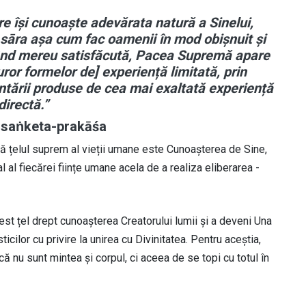
re își cunoaște adevărata natură a Sinelui,
sāra așa cum fac oamenii în mod obișnuit și
nând mereu satisfăcută, Pacea Supremă apare
uror formelor de] experiență limitată, prin
ântării produse de cea mai exaltată experiență
directă.”
saṅketa-prakāśa
ță că țelul suprem al vieții umane este Cunoașterea de Sine,
 al fiecărei ființe umane acela de a realiza eliberarea -
acest țel drept cunoașterea Creatorului lumii și a deveni Una
cilor cu privire la unirea cu Divinitatea. Pentru aceștia,
nu sunt mintea și corpul, ci aceea de se topi cu totul în