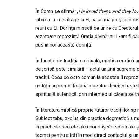
În Coran se afirmă: „
He loved them; and they lo
iubirea Lui ne atrage la El, ca un magnet, aprinde
reuni cu El. Dorința mistică de unire cu Creatorul
arzătoare reprezintă Grația divină; nu L-am fi căut
pus în noi această dorință.
În funcție de tradiția spirituală, mistica erotică 
descrisă este similară – actul uniunii supreme cu 
tradiții. Ceea ce este comun la acestea îl reprezin
unității supreme. Relația maestru-discipol este f
spirituală autentică, prin intermediul căreia se tr
În literatura mistică proprie tuturor tradițiilor sp
Subiect tabu, exclus din practica dogmatică a mar
în practicile secrete ale unor mișcări spirituale
tocmai pentru a trăi în mod direct contactul și un