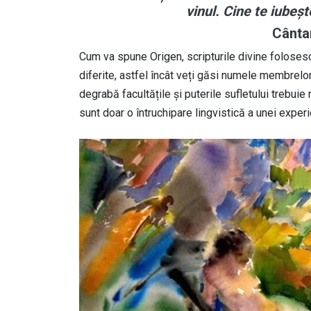
vinul. Cine te iubeșt
Cânta
Cum va spune Origen, scripturile divine folosesc
diferite, astfel încât veți găsi numele membrelor 
degrabă facultățile și puterile sufletului trebui
sunt doar o întruchipare lingvistică a unei exper
Image