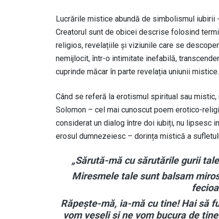
Lucrările mistice abundă de simbolismul iubirii - E
Creatorul sunt de obicei descrise folosind termin
religios, revelațiile și viziunile care se descope
nemijlocit, într-o intimitate inefabilă, transcende
cuprinde măcar în parte revelația uniunii mistice.
Când se referă la erotismul spiritual sau misti
Solomon – cel mai cunoscut poem erotico-religio
considerat un dialog între doi iubiți, nu lipsesc
erosul dumnezeiesc – dorința mistică a sufletulu
„Sărută-mă cu sărutările gurii tale
Miresmele tale sunt balsam mirosi
fecioa
Răpește-mă, ia-mă cu tine! Hai să f
vom veseli și ne vom bucura de tine