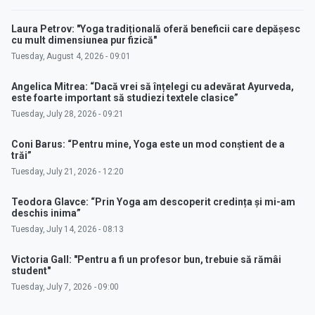
Laura Petrov: "Yoga tradițională oferă beneficii care depășesc
cu mult dimensiunea pur fizică"
Tuesday, August 4, 2026 - 09:01
Angelica Mitrea: “Dacă vrei să înțelegi cu adevărat Ayurveda,
este foarte important să studiezi textele clasice”
Tuesday, July 28, 2026 - 09:21
Coni Barus: “Pentru mine, Yoga este un mod conștient de a
trăi”
Tuesday, July 21, 2026 - 12:20
Teodora Glavce: “Prin Yoga am descoperit credința și mi-am
deschis inima”
Tuesday, July 14, 2026 - 08:13
Victoria Gall: "Pentru a fi un profesor bun, trebuie să rămâi
student"
Tuesday, July 7, 2026 - 09:00