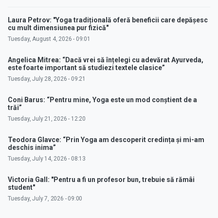
Laura Petrov: "Yoga tradițională oferă beneficii care depășesc
cu mult dimensiunea pur fizică"
Tuesday, August 4, 2026 - 09:01
Angelica Mitrea: “Dacă vrei să înțelegi cu adevărat Ayurveda,
este foarte important să studiezi textele clasice”
Tuesday, July 28, 2026 - 09:21
Coni Barus: “Pentru mine, Yoga este un mod conștient de a
trăi”
Tuesday, July 21, 2026 - 12:20
Teodora Glavce: “Prin Yoga am descoperit credința și mi-am
deschis inima”
Tuesday, July 14, 2026 - 08:13
Victoria Gall: "Pentru a fi un profesor bun, trebuie să rămâi
student"
Tuesday, July 7, 2026 - 09:00