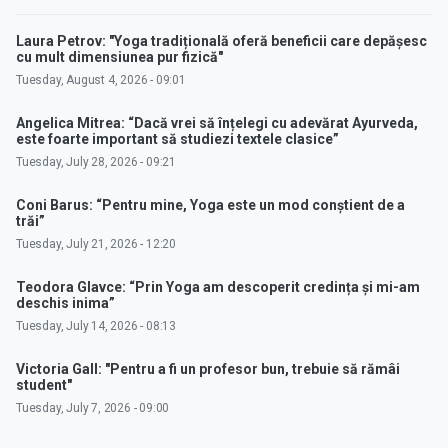
Laura Petrov: "Yoga tradițională oferă beneficii care depășesc
cu mult dimensiunea pur fizică"
Tuesday, August 4, 2026 - 09:01
Angelica Mitrea: “Dacă vrei să înțelegi cu adevărat Ayurveda,
este foarte important să studiezi textele clasice”
Tuesday, July 28, 2026 - 09:21
Coni Barus: “Pentru mine, Yoga este un mod conștient de a
trăi”
Tuesday, July 21, 2026 - 12:20
Teodora Glavce: “Prin Yoga am descoperit credința și mi-am
deschis inima”
Tuesday, July 14, 2026 - 08:13
Victoria Gall: "Pentru a fi un profesor bun, trebuie să rămâi
student"
Tuesday, July 7, 2026 - 09:00