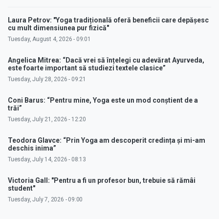
Laura Petrov: "Yoga tradițională oferă beneficii care depășesc
cu mult dimensiunea pur fizică"
Tuesday, August 4, 2026 - 09:01
Angelica Mitrea: “Dacă vrei să înțelegi cu adevărat Ayurveda,
este foarte important să studiezi textele clasice”
Tuesday, July 28, 2026 - 09:21
Coni Barus: “Pentru mine, Yoga este un mod conștient de a
trăi”
Tuesday, July 21, 2026 - 12:20
Teodora Glavce: “Prin Yoga am descoperit credința și mi-am
deschis inima”
Tuesday, July 14, 2026 - 08:13
Victoria Gall: "Pentru a fi un profesor bun, trebuie să rămâi
student"
Tuesday, July 7, 2026 - 09:00