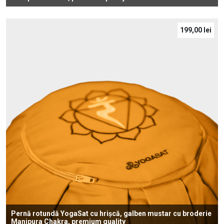
199,00
lei
Pernă rotundă YogaSat cu hrișcă, galben mustar cu broderie
Manipura Chakra, premium quality