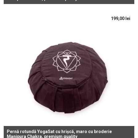
199,00
lei
Pernă rotundă YogaSat cu hrișcă, maro cu broderie
Manipura Chakra, premium quality