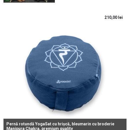
210,00
lei
Pernă rotundă YogaSat cu hrișcă, bleumarin cu broderie
Manipura Chakra, premium quality