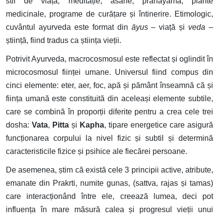
stil de viață, meditație, asane, pranayama, plante
medicinale, programe de curățare și întinerire. Etimologic,
cuvântul ayurveda este format din
āyus
– viață și
veda –
știință, fiind tradus ca știința vieții.
Potrivit Ayurveda, macrocosmosul este reflectat și oglindit în
microcosmosul ființei umane. Universul fiind compus din
cinci elemente: eter, aer, foc, apă și pământ înseamnă că și
ființa umană este constituită din aceleași elemente subtile,
care se combină în proporții diferite pentru a crea cele trei
dosha:
Vata
,
Pitta
și
Kapha
, tipare energetice care asigură
funcționarea corpului la nivel fizic și subtil și determină
caracteristicile fizice și psihice ale fiecărei persoane.
De asemenea, știm că există cele 3 principii active, atribute,
emanate din Prakrti, numite gunas, (sattva, rajas și tamas)
care interacționând între ele, creează lumea, deci pot
influența în mare măsură calea și progresul vieții unui