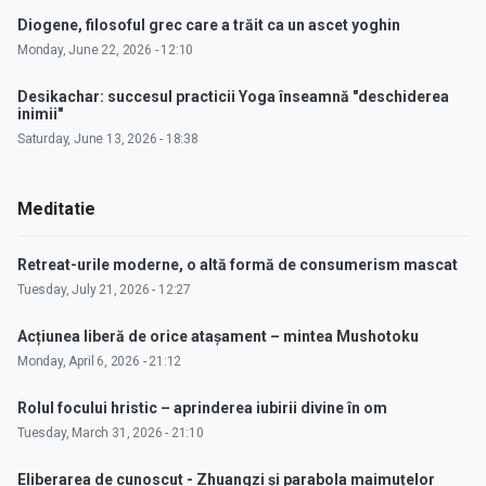
Diogene, filosoful grec care a trăit ca un ascet yoghin
Monday, June 22, 2026 - 12:10
Desikachar: succesul practicii Yoga înseamnă "deschiderea
inimii"
Saturday, June 13, 2026 - 18:38
Meditatie
Retreat-urile moderne, o altă formă de consumerism mascat
Tuesday, July 21, 2026 - 12:27
Acțiunea liberă de orice atașament – mintea Mushotoku
Monday, April 6, 2026 - 21:12
Rolul focului hristic – aprinderea iubirii divine în om
Tuesday, March 31, 2026 - 21:10
Eliberarea de cunoscut - Zhuangzi și parabola maimuțelor