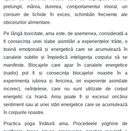
prelungit, mânia, durerea, comportamentul imoral, un
consum de lichide în exces, schimbări frecvente ale
obiceiurilor alimentare.
Pe lângă toxicitate, ama este, de asemenea, considerată a
fi consecința unei slabe asimilări a experiențelor trăite, o
toxină emoțională și energetică care se acumulează în
canalele subtile și împiedică inteligența corpului să se
manifeste. Blocajele care apar în canalele energetice
(nadis) pot fi și consecința blocajelor noastre în a
experimenta iubirea și fericirea, ori experiențe asimilate
incorect, neînțelese, care nu sunt utilizate de corpul
energetic ca hrană. Ama poate fi și excesul oricărui
sentiment sau al unei stări energetice care se acumulează
în corpurile noastre.
Practica yoga înlătură ama. Procedeele yoghine de