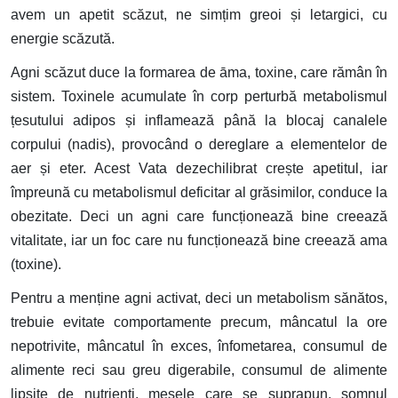
avem un apetit scăzut, ne simțim greoi și letargici, cu
energie scăzută.
Agni scăzut duce la formarea de āma, toxine, care rămân în
sistem. Toxinele acumulate în corp perturbă metabolismul
țesutului adipos și inflamează până la blocaj canalele
corpului (nadis), provocând o dereglare a elementelor de
aer și eter. Acest Vata dezechilibrat crește apetitul, iar
împreună cu metabolismul deficitar al grăsimilor, conduce la
obezitate. Deci un agni care funcționează bine creează
vitalitate, iar un foc care nu funcționează bine creează ama
(toxine).
Pentru a menține agni activat, deci un metabolism sănătos,
trebuie evitate comportamente precum, mâncatul la ore
nepotrivite, mâncatul în exces, înfometarea, consumul de
alimente reci sau greu digerabile, consumul de alimente
lipsite de nutrienti, mesele care se suprapun, somnul