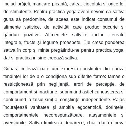
includ prăjeli, mâncare picantă, cafea, ciocolata și orice fel
de stimulente. Pentru practica yoga avem nevoie ca sattva
guna să predomine, de aceea este indicat consumul de
alimente sattvice, de activități care produc bucurie și
gânduri pozitive. Alimentele sattvice includ cereale
integrale, fructe și legume proaspete. Ele cresc ponderea
sattva în corp și minte pregătindu-ne pentru practica yoga,
dar și practica în sine creează sattva.
Gunas limitează oarecum expresia conștiinței din cauza
tendinței lor de a o condiționa sub diferite forme: tamas o
restricționează prin neglijență, erori de percepție, de
comportament și inacțiune, suprimând astfel cunoașterea și
contribuind la falsul simț al conștiinței independente. Rajas
încurajează vanitatea și ambiția egocentrică, dorințele,
comportamentele necorespunzătoare, atașamentele și
aversiunile. Sattva limitează deoarece, chiar dacă cineva