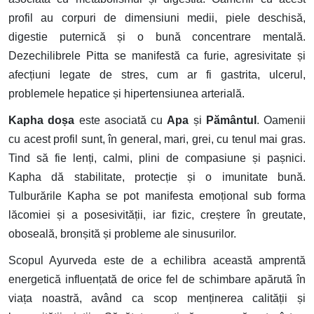
profil au corpuri de dimensiuni medii, piele deschisă,
digestie puternică și o bună concentrare mentală.
Dezechilibrele Pitta se manifestă ca furie, agresivitate și
afecțiuni legate de stres, cum ar fi gastrita, ulcerul,
problemele hepatice și hipertensiunea arterială.
Kapha doṣa
este asociată cu
Apa
și
Pământul
. Oamenii
cu acest profil sunt, în general, mari, grei, cu tenul mai gras.
Tind să fie lenți, calmi, plini de compasiune și pașnici.
Kapha dă stabilitate, protecție și o imunitate bună.
Tulburările Kapha se pot manifesta emoțional sub forma
lăcomiei și a posesivității, iar fizic, creștere în greutate,
oboseală, bronșită și probleme ale sinusurilor.
Scopul Ayurveda este de a echilibra această amprentă
energetică influențată de orice fel de schimbare apărută în
viața noastră, având ca scop menținerea calității și