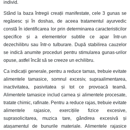
individ.
Stând la baza întregii creații manifestate, cele 3 gunas se
regăsesc și în doshas, de aceea tratamentul ayurvedic
constă în identificarea lor prin determinarea caracteristicilor
specifice și a elementelor subtile ce apar într-un
dezechilibru sau într-o tulburare. După stabilirea cauzelor
se indică anumite proceduri pentru stimularea gunas-urilor
opuse, astfel încât să se creeze un echilibru.
Ca indicații generale, pentru a reduce tamas, trebuie evitate
alimentele tamasice, somnul excesiv, supraalimentarea,
inactivitatea, pasivitatea și tot ce provoacă teamă.
Alimentele tamasice includ carnea și alimentele procesate,
tratate chimic, rafinate. Pentru a reduce rajas, trebuie evitate
alimentele rajasice, exercițiile fizice excesive,
suprasolicitarea, muzica tare, gândirea excesivă și
atașamentul de bunurile materiale. Alimentele rajasice