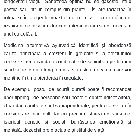
longevității vieții. Sănătatea optimă nu se găsește într-o
pastilă sau într-un compus din plante – își are rădăcina în
rutina și în alegerile noastre de zi cu zi – cum mâncăm,
respirăm, ne mișcăm, dormim, interacționăm și ne conectăm
unul cu celălalt.
Medicina alternativă ayurvedică identifică și abordează
cauza principală a creșterii în greutate și a afecțiunilor
conexe și recomandă o combinație de schimbări pe termen
scurt și pe termen lung în dietă și în stilul de viață, care vor
menține în timp pierderea în greutate.
De exemplu, postul de scurtă durată poate fi recomandat
unor tipologii de persoane sau poate fi contraindicat altora,
chiar dacă ambele sunt supraponderale, pentru că se iau în
considerare mai mulți factori precum, starea de sănătate,
istoricul genetic și social, bunăstarea emoțională și
mentală, dezechilibrele actuale și stilul de viață.