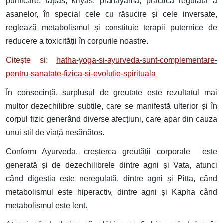
purificare, tapas, kriyas, pranayama, practica regulată a
asanelor, în special cele cu răsucire și cele inversate,
reglează metabolismul și constituie terapii puternice de
reducere a toxicității în corpurile noastre.
Citește si:
hatha-yoga-si-ayurveda-sunt-complementare-
pentru-sanatate-fizica-si-evolutie-spirituala
În consecință, surplusul de greutate este rezultatul mai
multor dezechilibre subtile, care se manifestă ulterior și în
corpul fizic generând diverse afecțiuni, care apar din cauza
unui stil de viață nesănătos.
Conform Ayurveda, creșterea greutății corporale este
generată și de dezechilibrele dintre agni și Vata, atunci
când digestia este neregulată, dintre agni și Pitta, când
metabolismul este hiperactiv, dintre agni și Kapha când
metabolismul este lent.