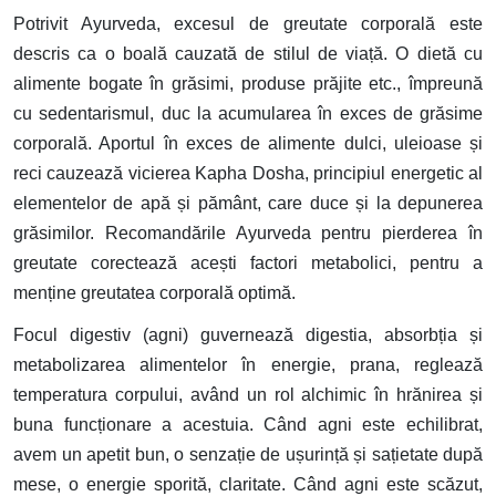
Potrivit Ayurveda, excesul de greutate corporală este
descris ca o boală cauzată de stilul de viață. O dietă cu
alimente bogate în grăsimi, produse prăjite etc., împreună
cu sedentarismul, duc la acumularea în exces de grăsime
corporală. Aportul în exces de alimente dulci, uleioase și
reci cauzează vicierea Kapha Dosha, principiul energetic al
elementelor de apă și pământ, care duce și la depunerea
grăsimilor. Recomandările Ayurveda pentru pierderea în
greutate corectează acești factori metabolici, pentru a
menține greutatea corporală optimă.
Focul digestiv (agni) guvernează digestia, absorbția și
metabolizarea alimentelor în energie, prana, reglează
temperatura corpului, având un rol alchimic în hrănirea și
buna funcționare a acestuia. Când agni este echilibrat,
avem un apetit bun, o senzație de ușurință și sațietate după
mese, o energie sporită, claritate. Când agni este scăzut,