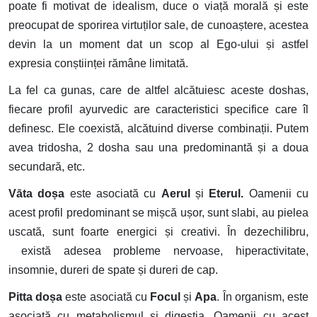
poate fi motivat de idealism, duce o viață morală și este
preocupat de sporirea virtuților sale, de cunoaștere, acestea
devin la un moment dat un scop al Ego-ului și astfel
expresia conștiinței rămâne limitată.
La fel ca gunas, care de altfel alcătuiesc aceste doshas,
fiecare profil ayurvedic are caracteristici specifice care îl
definesc. Ele coexistă, alcătuind diverse combinații. Putem
avea tridosha, 2 dosha sau una predominantă și a doua
secundară, etc.
Vāta doṣa
este asociată cu
Aerul
și
Eterul.
Oamenii cu
acest profil predominant se mișcă ușor, sunt slabi, au pielea
uscată, sunt foarte energici și creativi. În dezechilibru,
există adesea probleme nervoase, hiperactivitate,
insomnie, dureri de spate și dureri de cap.
Pitta doṣa
este asociată cu
Focul
și
Apa
. În organism, este
asociată cu metabolismul și digestia. Oamenii cu acest