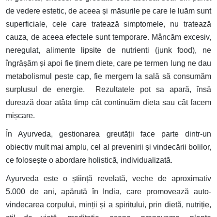
de vedere estetic, de aceea și măsurile pe care le luăm sunt
superficiale, cele care tratează simptomele, nu tratează
cauza, de aceea efectele sunt temporare. Mâncăm excesiv,
neregulat, alimente lipsite de nutrienti (junk food), ne
îngrășăm și apoi fie ținem diete, care pe termen lung ne dau
metabolismul peste cap, fie mergem la sală să consumăm
surplusul de energie. Rezultatele pot sa apară, însă
durează doar atâta timp cât continuăm dieta sau cât facem
mișcare.
În Ayurveda, gestionarea greutății face parte dintr-un
obiectiv mult mai amplu, cel al prevenirii și vindecării bolilor,
ce folosește o abordare holistică, individualizată.
Ayurveda este o știință revelată, veche de aproximativ
5.000 de ani, apărută în India, care promovează auto-
vindecarea corpului, minții și a spiritului, prin dietă, nutriție,