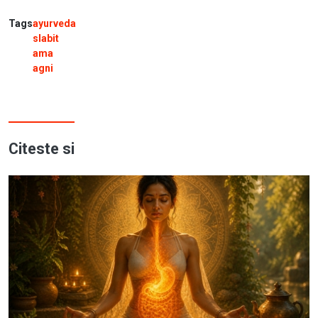
Tags
ayurveda
slabit
ama
agni
Citeste si