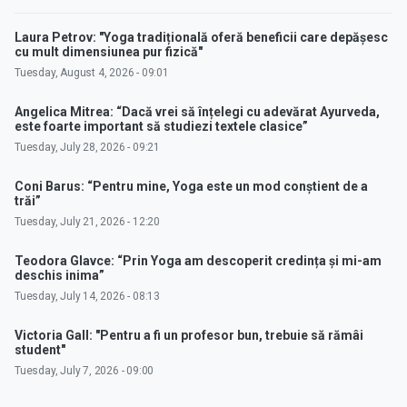
Laura Petrov: "Yoga tradițională oferă beneficii care depășesc
cu mult dimensiunea pur fizică"
Tuesday, August 4, 2026 - 09:01
Angelica Mitrea: “Dacă vrei să înțelegi cu adevărat Ayurveda,
este foarte important să studiezi textele clasice”
Tuesday, July 28, 2026 - 09:21
Coni Barus: “Pentru mine, Yoga este un mod conștient de a
trăi”
Tuesday, July 21, 2026 - 12:20
Teodora Glavce: “Prin Yoga am descoperit credința și mi-am
deschis inima”
Tuesday, July 14, 2026 - 08:13
Victoria Gall: "Pentru a fi un profesor bun, trebuie să rămâi
student"
Tuesday, July 7, 2026 - 09:00