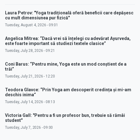
Laura Petrov: "Yoga tradițională oferă beneficii care depășesc
cu mult dimensiunea pur fizică"
Tuesday, August 4, 2026 - 09:01
Angelica Mitrea: “Dacă vrei să înțelegi cu adevărat Ayurveda,
este foarte important să studiezi textele clasice”
Tuesday, July 28, 2026 - 09:21
Coni Barus: “Pentru mine, Yoga este un mod conștient de a
trăi”
Tuesday, July 21, 2026 - 12:20
Teodora Glavce: “Prin Yoga am descoperit credința și mi-am
deschis inima”
Tuesday, July 14, 2026 - 08:13
Victoria Gall: "Pentru a fi un profesor bun, trebuie să rămâi
student"
Tuesday, July 7, 2026 - 09:00