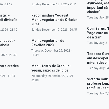
Ayurveda, est
26 - 21:12
Sunday, December 17, 2023 - 21:11
important să 
clasice”
istic –
Recomandare Yogasat:
Tuesday, July 28
ii divine în
Meniu vegetarian de Crăciun
2023
Coni Barus: “
 2026 - 21:10
Sunday, December 17, 2023 - 20:45
Yoga este un
de a trăi”
cunoscut -
Meniu vegetarian de
Tuesday, July 21
rabola
Revelion 2023
Thursday, December 29, 2022 -
Teodora Glav
 2026 - 21:50
11:49
am descoperit
mi-am deschi
 care credea
Meniu festiv de Crăciun -
Tuesday, July 14
vegan, rapid și delicios
026 - 11:35
Wednesday, December 22, 2021 -
Victoria Gall: 
06:00
profesor bun,
rămâi studen
Tuesday, July 7, 