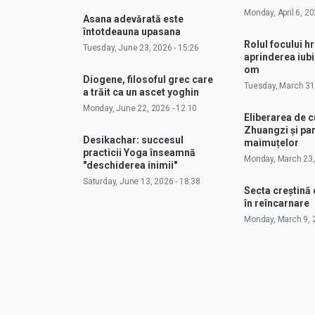
Monday, April 6, 20
Asana adevărată este
întotdeauna upasana
Rolul focului hr
Tuesday, June 23, 2026 - 15:26
aprinderea iubir
om
Diogene, filosoful grec care
Tuesday, March 31,
a trăit ca un ascet yoghin
Monday, June 22, 2026 - 12:10
Eliberarea de 
Zhuangzi și pa
Desikachar: succesul
maimuțelor
practicii Yoga înseamnă
Monday, March 23,
"deschiderea inimii"
Saturday, June 13, 2026 - 18:38
Secta creștină
în reîncarnare
Monday, March 9, 2