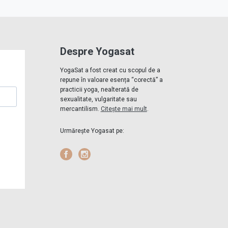
Despre Yogasat
YogaSat a fost creat cu scopul de a
repune în valoare esența “corectă” a
practicii yoga, nealterată de
sexualitate, vulgaritate sau
mercantilism.
Citește mai mult
.
Urmărește Yogasat pe:
Facebook
Instagram