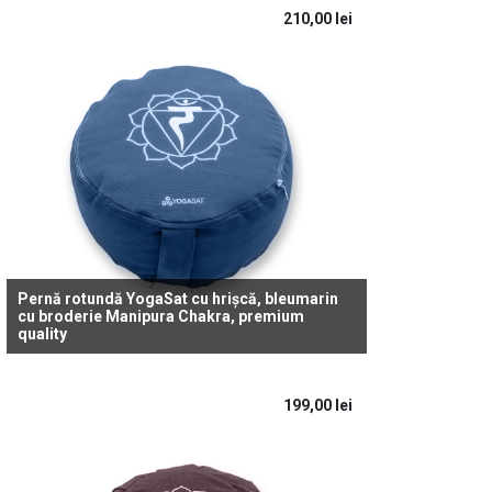
210,00
lei
Pernă rotundă YogaSat cu hrișcă, bleumarin
cu broderie Manipura Chakra, premium
quality
199,00
lei