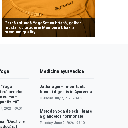
Pernă rotundă YogaSat cu hrișcă, galben
mustar cu broderie Manipura Chakra,
premium quality
 Yoga
Medicina ayurvedica
: "Yoga
Jatharagni – importanța
feră beneficii
focului digestiv în Ayurveda
c cu mult
Tuesday, July 7, 2026 - 09:00
ur fizică"
4, 2026 - 09:01
Metode yoga de echilibrare
a glandelor hormonale
ea: “Dacă vrei
Tuesday, June 9, 2026 - 08:10
u adevărat