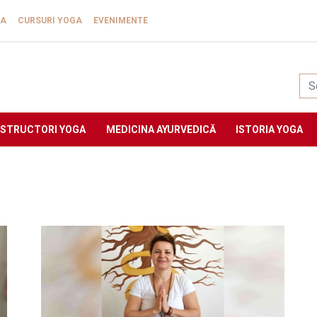
GA
CURSURI YOGA
EVENIMENTE
Yogasat
NSTRUCTORI YOGA
MEDICINA AYURVEDICĂ
ISTORIA YOGA