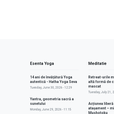
Esenta Yoga
Meditatie
14 ani de învățătură Yoga
Retreat-urile 
autentică - Hatha Yoga Seva
altă formă de
mascat
Tuesday, June 30, 2026 - 12:29
Tuesday, July 21, 
Yantra, geometria sacră a
sunetului
Acțiunea liberă
atașament – m
Monday, June 29, 2026 - 11:15
Mushotoku