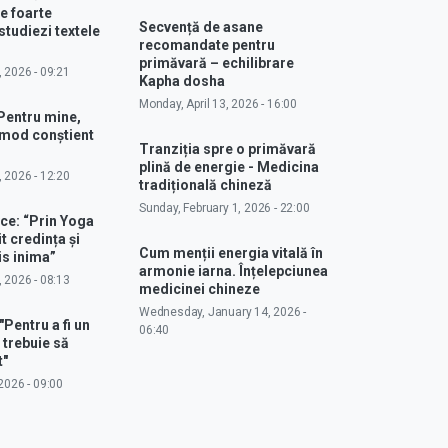
e foarte
Secvență de asane
studiezi textele
recomandate pentru
primăvară – echilibrare
, 2026 - 09:21
Kapha dosha
Monday, April 13, 2026 - 16:00
Pentru mine,
 mod conștient
Tranziția spre o primăvară
plină de energie - Medicina
, 2026 - 12:20
tradițională chineză
Sunday, February 1, 2026 - 22:00
ce: “Prin Yoga
 credința și
Cum menții energia vitală în
s inima”
armonie iarna. Înțelepciunea
, 2026 - 08:13
medicinei chineze
Wednesday, January 14, 2026 -
"Pentru a fi un
06:40
 trebuie să
t"
2026 - 09:00