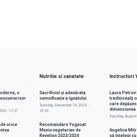
Nutritie si sanatate
Instructori
moderne, o
Sacrificiul și adevărata
Laura Petrov
 consumerism
semnificație a Ignatului
tradițională o
care depășes
Tuesday, December 19, 2023 -
dimensiunea p
2026 - 12:27
18:32
Tuesday, August 
 de orice
Recomandare Yogasat:
intea
Meniu vegetarian de
Angelica Mitr
Revelion 2023/2024
să înțelegi c