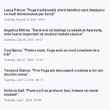
Laura Petrov: "Yoga tradițională oferă beneficii care depășesc
cu mult dimensiunea pur fizică"
Tuesday, August 4, 2026 - 09:01
Angelica Mitrea: “Dacă vrei să înțelegi cu adevărat Ayurveda,
este foarte important să studiezi textele clasice”
Tuesday, July 28, 2026 - 09:21
Coni Barus: “Pentru mine, Yoga este un mod conștient de a
trăi”
Tuesday, July 21, 2026 - 12:20
Teodora Glavce: “Prin Yoga am descoperit credința și mi-am
deschis inima”
Tuesday, July 14, 2026 - 08:13
Victoria Gall: "Pentru a fi un profesor bun, trebuie să rămâi
student"
Tuesday, July 7, 2026 - 09:00