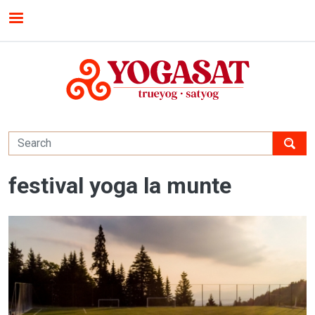
Skip to main content
MENU
festival yoga la munte