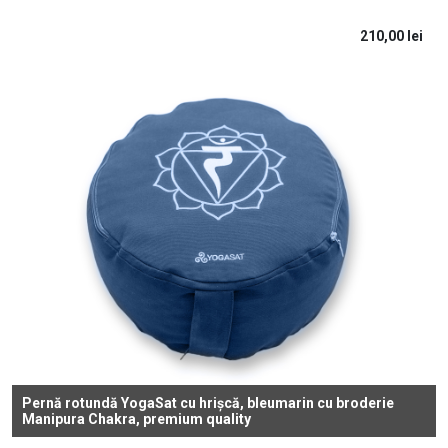
210,00
lei
Pernă rotundă YogaSat cu hrișcă, bleumarin cu broderie
Manipura Chakra, premium quality