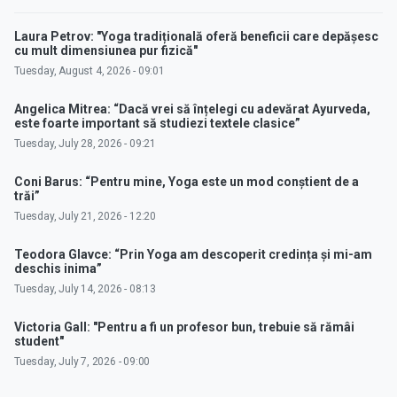
Laura Petrov: "Yoga tradițională oferă beneficii care depășesc
cu mult dimensiunea pur fizică"
Tuesday, August 4, 2026 - 09:01
Angelica Mitrea: “Dacă vrei să înțelegi cu adevărat Ayurveda,
este foarte important să studiezi textele clasice”
Tuesday, July 28, 2026 - 09:21
Coni Barus: “Pentru mine, Yoga este un mod conștient de a
trăi”
Tuesday, July 21, 2026 - 12:20
Teodora Glavce: “Prin Yoga am descoperit credința și mi-am
deschis inima”
Tuesday, July 14, 2026 - 08:13
Victoria Gall: "Pentru a fi un profesor bun, trebuie să rămâi
student"
Tuesday, July 7, 2026 - 09:00