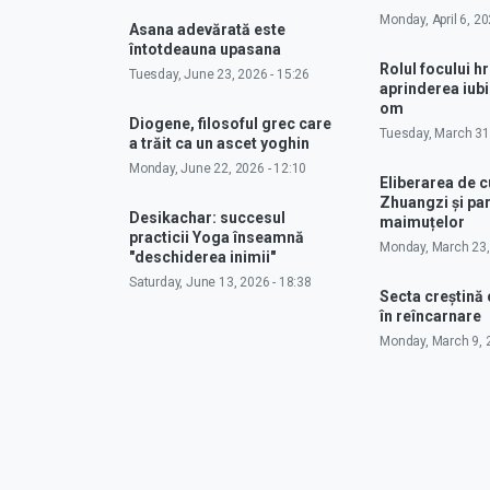
Monday, April 6, 20
Asana adevărată este
întotdeauna upasana
Rolul focului hr
Tuesday, June 23, 2026 - 15:26
aprinderea iubir
om
Diogene, filosoful grec care
Tuesday, March 31,
a trăit ca un ascet yoghin
Monday, June 22, 2026 - 12:10
Eliberarea de 
Zhuangzi și pa
Desikachar: succesul
maimuțelor
practicii Yoga înseamnă
Monday, March 23,
"deschiderea inimii"
Saturday, June 13, 2026 - 18:38
Secta creștină
în reîncarnare
Monday, March 9, 2