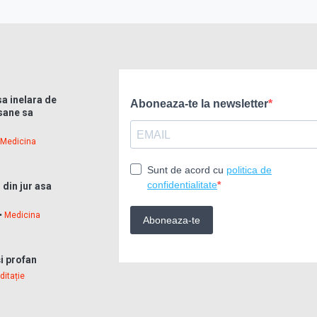
sa inelara de
sane sa
•
Medicina
 din jur asa
 •
Medicina
și profan
ditație