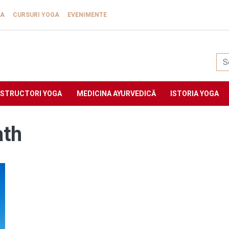
GA
CURSURI YOGA
EVENIMENTE
Yogasat
NSTRUCTORI YOGA
MEDICINA AYURVEDICĂ
ISTORIA YOGA
ath