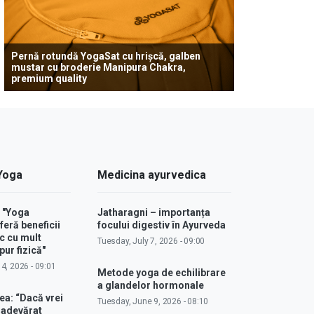
Pernă rotundă YogaSat cu hrișcă, galben
mustar cu broderie Manipura Chakra,
premium quality
 Yoga
Medicina ayurvedica
: "Yoga
Jatharagni – importanța
feră beneficii
focului digestiv în Ayurveda
c cu mult
Tuesday, July 7, 2026 - 09:00
ur fizică"
4, 2026 - 09:01
Metode yoga de echilibrare
a glandelor hormonale
ea: “Dacă vrei
Tuesday, June 9, 2026 - 08:10
u adevărat