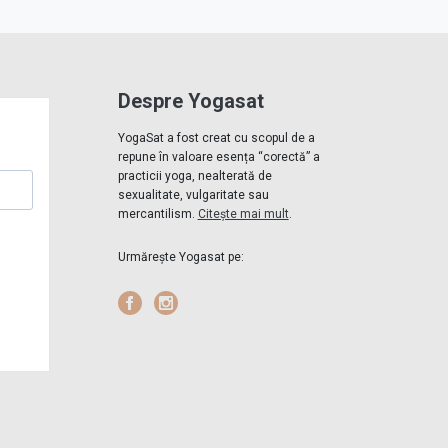
Despre Yogasat
YogaSat a fost creat cu scopul de a
repune în valoare esența “corectă” a
practicii yoga, nealterată de
sexualitate, vulgaritate sau
mercantilism.
Citește mai mult
.
Urmărește Yogasat pe:
Facebook
Instagram