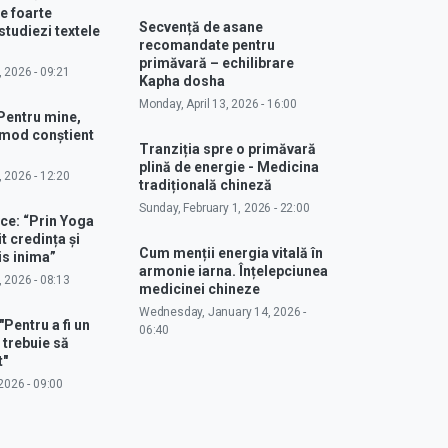
e foarte
Secvență de asane
studiezi textele
recomandate pentru
primăvară – echilibrare
, 2026 - 09:21
Kapha dosha
Monday, April 13, 2026 - 16:00
Pentru mine,
 mod conștient
Tranziția spre o primăvară
plină de energie - Medicina
, 2026 - 12:20
tradițională chineză
Sunday, February 1, 2026 - 22:00
ce: “Prin Yoga
 credința și
Cum menții energia vitală în
s inima”
armonie iarna. Înțelepciunea
, 2026 - 08:13
medicinei chineze
Wednesday, January 14, 2026 -
"Pentru a fi un
06:40
 trebuie să
t"
2026 - 09:00