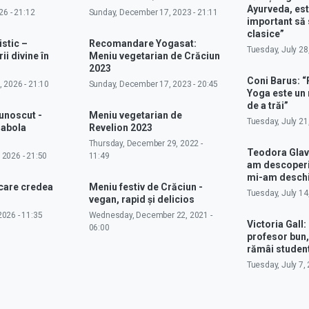
Ayurveda, est
26 - 21:12
Sunday, December 17, 2023 - 21:11
important să 
clasice”
istic –
Recomandare Yogasat:
Tuesday, July 28
ii divine în
Meniu vegetarian de Crăciun
2023
Coni Barus: “
 2026 - 21:10
Sunday, December 17, 2023 - 20:45
Yoga este un
de a trăi”
cunoscut -
Meniu vegetarian de
Tuesday, July 21
rabola
Revelion 2023
Thursday, December 29, 2022 -
Teodora Glav
 2026 - 21:50
11:49
am descoperit
mi-am deschi
 care credea
Meniu festiv de Crăciun -
Tuesday, July 14
vegan, rapid și delicios
026 - 11:35
Wednesday, December 22, 2021 -
Victoria Gall: 
06:00
profesor bun,
rămâi studen
Tuesday, July 7, 