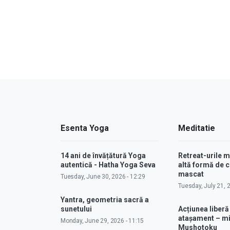
Esenta Yoga
Meditatie
14 ani de învățătură Yoga
Retreat-urile 
autentică - Hatha Yoga Seva
altă formă de
mascat
Tuesday, June 30, 2026 - 12:29
Tuesday, July 21, 
Yantra, geometria sacră a
sunetului
Acțiunea liberă
atașament – m
Monday, June 29, 2026 - 11:15
Mushotoku