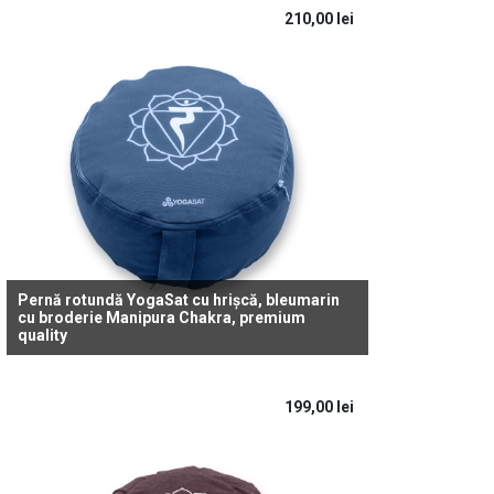
210,00
lei
Pernă rotundă YogaSat cu hrișcă, bleumarin
cu broderie Manipura Chakra, premium
quality
199,00
lei