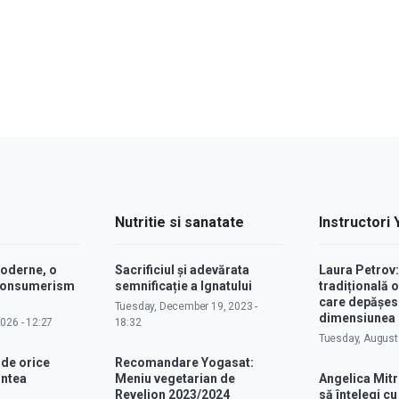
Nutritie si sanatate
Instructori
moderne, o
Sacrificiul și adevărata
Laura Petrov
 consumerism
semnificație a Ignatului
tradițională o
care depășes
Tuesday, December 19, 2023 -
dimensiunea p
2026 - 12:27
18:32
Tuesday, August 
 de orice
Recomandare Yogasat:
intea
Meniu vegetarian de
Angelica Mitr
Revelion 2023/2024
să înțelegi c