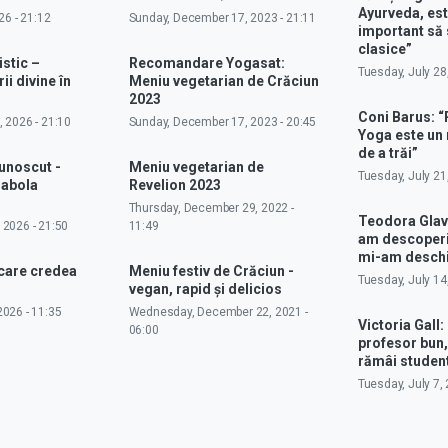
Ayurveda, est
26 - 21:12
Sunday, December 17, 2023 - 21:11
important să 
clasice”
istic –
Recomandare Yogasat:
Tuesday, July 28
ii divine în
Meniu vegetarian de Crăciun
2023
Coni Barus: “
 2026 - 21:10
Sunday, December 17, 2023 - 20:45
Yoga este un
de a trăi”
cunoscut -
Meniu vegetarian de
Tuesday, July 21
rabola
Revelion 2023
Thursday, December 29, 2022 -
Teodora Glav
 2026 - 21:50
11:49
am descoperit
mi-am deschi
 care credea
Meniu festiv de Crăciun -
Tuesday, July 14
vegan, rapid și delicios
026 - 11:35
Wednesday, December 22, 2021 -
Victoria Gall: 
06:00
profesor bun,
rămâi studen
Tuesday, July 7, 