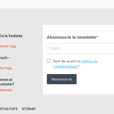
 De la Vedanta
Istoria Yoga
murti –
nța Yoga
ameni ai
stiintei?
Medicina
NTIALITATE
SITEMAP