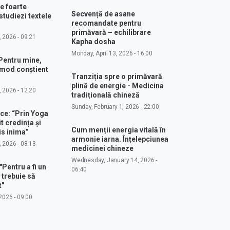
e foarte
Secvență de asane
studiezi textele
recomandate pentru
primăvară – echilibrare
, 2026 - 09:21
Kapha dosha
Monday, April 13, 2026 - 16:00
Pentru mine,
 mod conștient
Tranziția spre o primăvară
plină de energie - Medicina
, 2026 - 12:20
tradițională chineză
Sunday, February 1, 2026 - 22:00
ce: “Prin Yoga
 credința și
Cum menții energia vitală în
s inima”
armonie iarna. Înțelepciunea
, 2026 - 08:13
medicinei chineze
Wednesday, January 14, 2026 -
"Pentru a fi un
06:40
 trebuie să
t"
2026 - 09:00