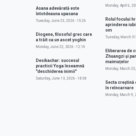
Monday, April 6, 20
Asana adevărată este
întotdeauna upasana
Rolul focului hr
Tuesday, June 23, 2026 - 15:26
aprinderea iubir
om
Diogene, filosoful grec care
Tuesday, March 31,
a trăit ca un ascet yoghin
Monday, June 22, 2026 - 12:10
Eliberarea de 
Zhuangzi și pa
Desikachar: succesul
maimuțelor
practicii Yoga înseamnă
Monday, March 23,
"deschiderea inimii"
Saturday, June 13, 2026 - 18:38
Secta creștină
în reîncarnare
Monday, March 9, 2