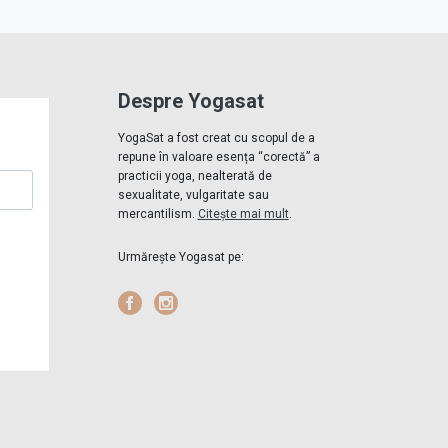
Despre Yogasat
YogaSat a fost creat cu scopul de a
repune în valoare esența “corectă” a
practicii yoga, nealterată de
sexualitate, vulgaritate sau
mercantilism.
Citește mai mult
.
Urmărește Yogasat pe:
Facebook
Instagram