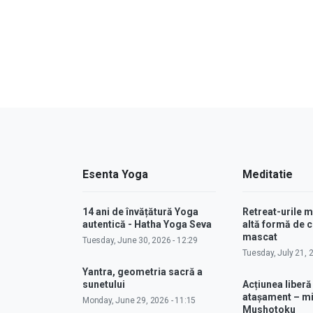
Esenta Yoga
Meditatie
14 ani de învățătură Yoga
Retreat-urile 
autentică - Hatha Yoga Seva
altă formă de
mascat
Tuesday, June 30, 2026 - 12:29
Tuesday, July 21, 
Yantra, geometria sacră a
sunetului
Acțiunea liberă
atașament – m
Monday, June 29, 2026 - 11:15
Mushotoku