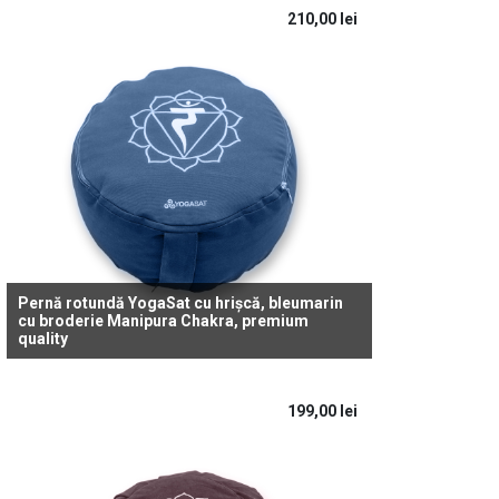
210,00
lei
Pernă rotundă YogaSat cu hrișcă, bleumarin
cu broderie Manipura Chakra, premium
quality
199,00
lei