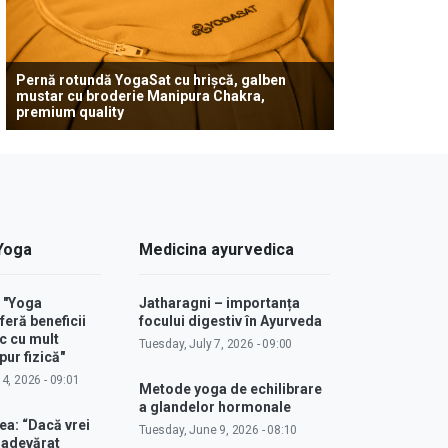
Pernă rotundă YogaSat cu hrișcă, galben
mustar cu broderie Manipura Chakra,
premium quality
 Yoga
Medicina ayurvedica
: "Yoga
Jatharagni – importanța
feră beneficii
focului digestiv în Ayurveda
c cu mult
Tuesday, July 7, 2026 - 09:00
ur fizică"
4, 2026 - 09:01
Metode yoga de echilibrare
a glandelor hormonale
ea: “Dacă vrei
Tuesday, June 9, 2026 - 08:10
u adevărat