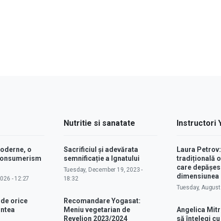
Nutritie si sanatate
Instructori
moderne, o
Sacrificiul și adevărata
Laura Petrov
 consumerism
semnificație a Ignatului
tradițională o
care depășes
Tuesday, December 19, 2023 -
dimensiunea p
2026 - 12:27
18:32
Tuesday, August 
 de orice
Recomandare Yogasat:
intea
Meniu vegetarian de
Angelica Mitr
Revelion 2023/2024
să înțelegi c