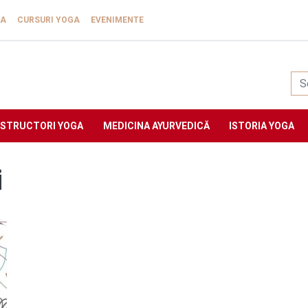
GA
CURSURI YOGA
EVENIMENTE
Yogasat
NSTRUCTORI YOGA
MEDICINA AYURVEDICĂ
ISTORIA YOGA
i