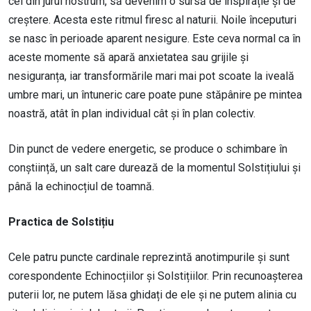
cei din jurul nostrum, să devenim o sursă de inspirație și de
creștere. Acesta este ritmul firesc al naturii. Noile începuturi
se nasc în perioade aparent nesigure. Este ceva normal ca în
aceste momente să apară anxietatea sau grijile și
nesiguranța, iar transformările mari mai pot scoate la iveală
umbre mari, un întuneric care poate pune stăpânire pe mintea
noastră, atât în plan individual cât și în plan colectiv.
Din punct de vedere energetic, se produce o schimbare în
conștiință, un salt care durează de la momentul Solstițiului și
până la echinocțiul de toamnă.
Practica de Solstițiu
Cele patru puncte cardinale reprezintă anotimpurile și sunt
corespondente Echinocțiilor și Solstițiilor. Prin recunoașterea
puterii lor, ne putem lăsa ghidați de ele și ne putem alinia cu