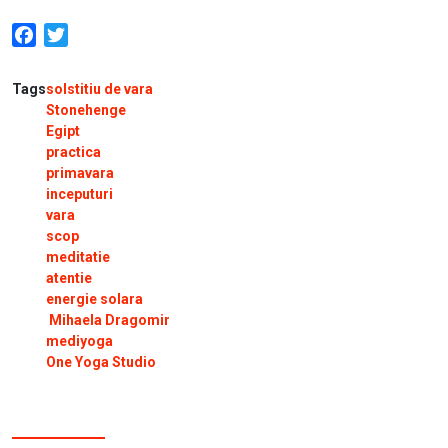
Facebook
Twitter
Tags
solstitiu de vara
Stonehenge
Egipt
practica
primavara
inceputuri
vara
scop
meditatie
atentie
energie solara
Mihaela Dragomir
mediyoga
One Yoga Studio