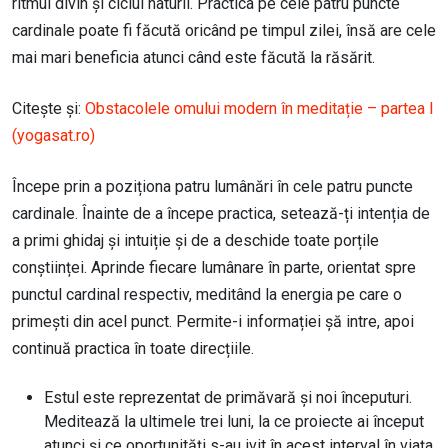
ritmul divin și ciclul naturii. Practica pe cele patru puncte
cardinale poate fi făcută oricând pe timpul zilei, însă are cele
mai mari beneficia atunci când este făcută la răsărit.
Citește și:
Obstacolele omului modern în meditație – partea I
(yogasat.ro)
Începe prin a poziționa patru lumânări în cele patru puncte
cardinale. Înainte de a începe practica, setează-ți intenția de
a primi ghidaj și intuiție și de a deschide toate porțile
conștiinței. Aprinde fiecare lumânare în parte, orientat spre
punctul cardinal respectiv, meditând la energia pe care o
primești din acel punct. Permite-i informației șă intre, apoi
continuă practica în toate direcțiile.
Estul este reprezentat de primăvară și noi începuturi.
Meditează la ultimele trei luni, la ce proiecte ai început
atunci și ce oportunități s-au ivit în acest interval în viața