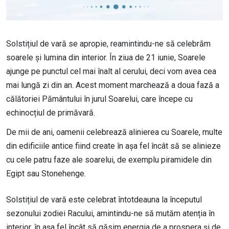
Solstițiul de vară se apropie, reamintindu-ne să celebrăm
soarele și lumina din interior. În ziua de 21 iunie, Soarele
ajunge pe punctul cel mai înalt al cerului, deci vom avea cea
mai lungă zi din an. Acest moment marchează a doua fază a
călătoriei Pământului în jurul Soarelui, care începe cu
echinocțiul de primăvară.
De mii de ani, oamenii celebrează alinierea cu Soarele, multe
din edificiile antice fiind create în așa fel încât să se alinieze
cu cele patru faze ale soarelui, de exemplu piramidele din
Egipt sau Stonehenge.
Solstițiul de vară este celebrat întotdeauna la începutul
sezonului zodiei Racului, amintindu-ne să mutăm atenția în
interior, în așa fel încât să găsim energia de a prospera și de