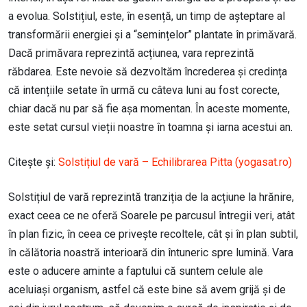
a evolua. Solstițiul, este, în esență, un timp de așteptare al
transformării energiei și a “semințelor” plantate în primăvară.
Dacă primăvara reprezintă acțiunea, vara reprezintă
răbdarea. Este nevoie să dezvoltăm încrederea și credința
că intențiile setate în urmă cu câteva luni au fost corecte,
chiar dacă nu par să fie așa momentan. În aceste momente,
este setat cursul vieții noastre în toamna și iarna acestui an.
Citește și:
Solstițiul de vară – Echilibrarea Pitta (yogasat.ro)
Solstițiul de vară reprezintă tranziția de la acțiune la hrănire,
exact ceea ce ne oferă Soarele pe parcusul întregii veri, atât
în plan fizic, în ceea ce privește recoltele, cât și în plan subtil,
în călătoria noastră interioară din întuneric spre lumină. Vara
este o aducere aminte a faptului că suntem celule ale
aceluiași organism, astfel că este bine să avem grijă și de