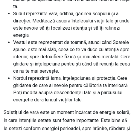
ta.
Sudul reprezintă vara, odihna, găsirea scopului și a
direcției. Meditează asupra înțelesului vieții tale și unde
este nevoie să îți focalizezi atenția și să îți rafinezi
energia.
Vestul este reprezentat de toamnă, atunci când Soarele
apune, este mai slab, ceea ce te va duce cu atenția spre
interior, spre detoxifiere fizică și, mai ales mentală. Cere
ghidare și înțelepciune pentru ști când să renunți la ceea
ce nu te mai servește.
Nordul reprezintă iarna, înțelepciunea și protecția. Cere
ghidarea de care ai nevoie pentru călătoria ta interioară.
Poți medita asupra descendenței tale și a parcusului
energetic de-a lungul vieților tale.
Solstițiul de vară este un moment încărcat de energie solară,
în care intențiile setate sunt foarte importante. Este bine să
le setezi conform energiei perioadei, spre hrănire, răbdare și