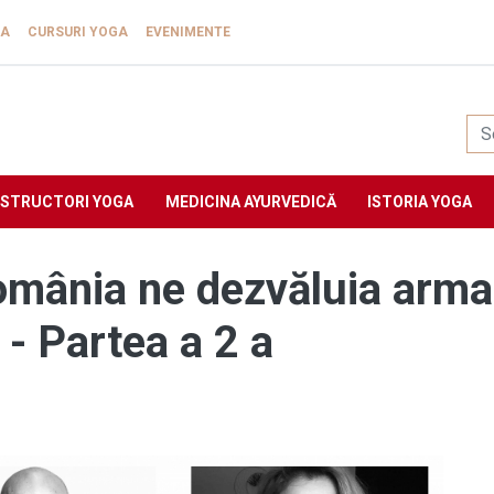
GA
CURSURI YOGA
EVENIMENTE
Yogasat
NSTRUCTORI YOGA
MEDICINA AYURVEDICĂ
ISTORIA YOGA
România ne dezvăluia arma
 - Partea a 2 a