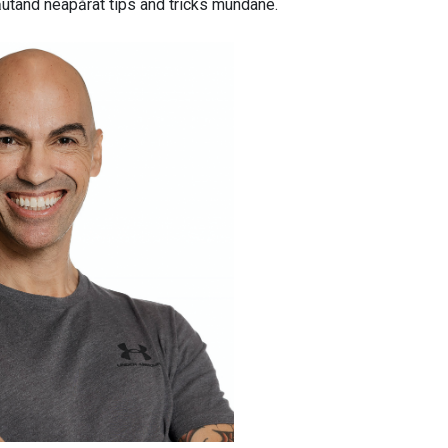
ăutând neapărat tips and tricks mundane.