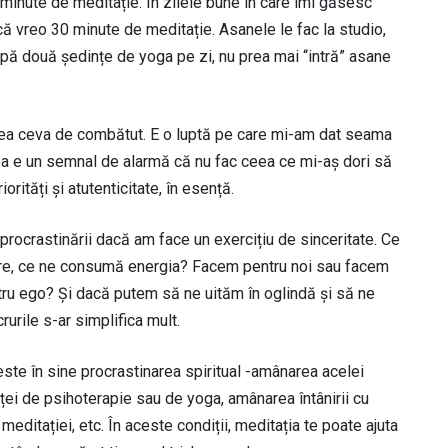
0 minute de meditație. În zilele bune în care îmi găsesc
ncă vreo 30 minute de meditație. Asanele le fac la studio,
pă două ședințe de yoga pe zi, nu prea mai “intră” asane
rea ceva de combătut. E o luptă pe care mi-am dat seama
rea e un semnal de alarmă că nu fac ceea ce mi-aș dori să
orități și atutenticitate, în esență.
ocrastinării dacă am face un exercițiu de sinceritate. Ce
re, ce ne consumă energia? Facem pentru noi sau facem
tru ego? Și dacă putem să ne uităm în oglindă și să ne
urile s-ar simplifica mult.
ste în sine procrastinarea spiritual -amânarea acelei
inței de psihoterapie sau de yoga, amânarea întânirii cu
ditației, etc. În aceste condiții, meditația te poate ajuta