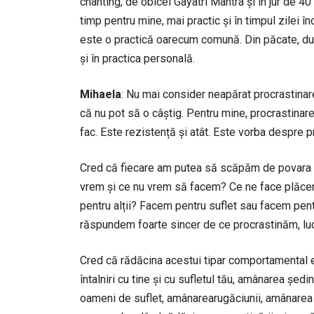
chanting, de obicei Gayatri Mantra și în jur de 4
timp pentru mine, mai practic și în timpul zilei î
este o practică oarecum comună. Din păcate, du
și în practica personală.
Mihaela
: Nu mai consider neapărat procrastina
că nu pot să o câștig. Pentru mine, procrastina
fac. Este rezistență și atât. Este vorba despre pri
Cred că fiecare am putea să scăpăm de povara pr
vrem și ce nu vrem să facem? Ce ne face plăce
pentru alții? Facem pentru suflet sau facem pen
răspundem foarte sincer de ce procrastinăm, lucr
Cred că rădăcina acestui tipar comportamental e
întalniri cu tine și cu sufletul tău, amânarea șed
oameni de suflet, amânarearugăciunii, amânarea me