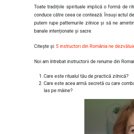
Toate tradițiile spirituale implică o formă de rit
conduce către ceea ce contează. Însuși actul de 
putem rupe patternurile zilnice și să ne amintim 
banale intenționate și sacre.
Citește și:
5 instructori din România ne dezvălui
Noi am întrebat instructorii de renume din Roman
Care este ritualul tău de practică zilnică?
Care este acea armă secretă cu care combaț
las pe mâine?
Image