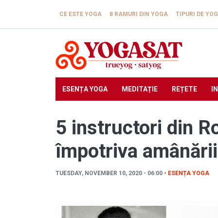
Skip to main content
CE ESTE YOGA
8 RAMURI DIN YOGA
TIPURI DE YO
ESENȚA YOGA
MEDITAȚIE
REȚETE
I
5 instructori din 
împotriva amânării
TUESDAY, NOVEMBER 10, 2020 - 06:00 •
ESENȚA YOGA