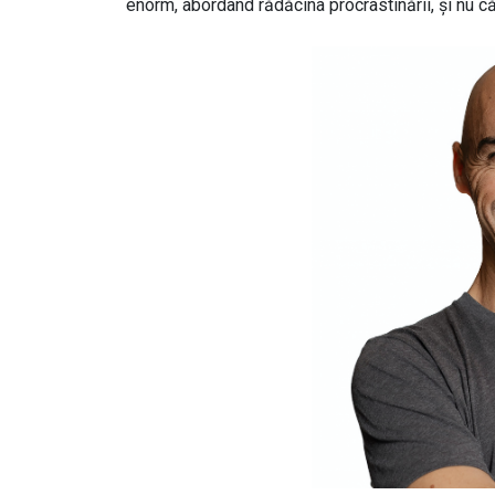
enorm, abordând rădăcina procrastinării, și nu c
Image