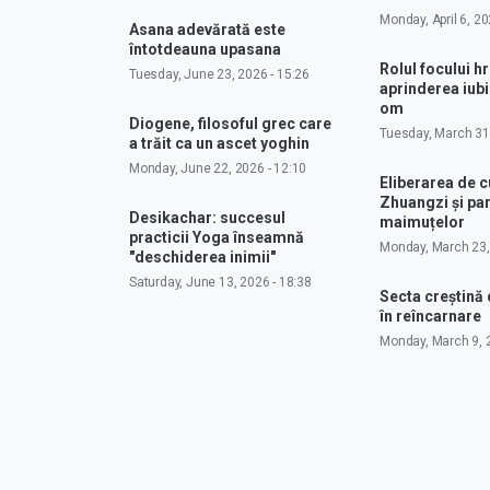
Monday, April 6, 20
Asana adevărată este
întotdeauna upasana
Rolul focului hr
Tuesday, June 23, 2026 - 15:26
aprinderea iubir
om
Diogene, filosoful grec care
Tuesday, March 31,
a trăit ca un ascet yoghin
Monday, June 22, 2026 - 12:10
Eliberarea de 
Zhuangzi și pa
Desikachar: succesul
maimuțelor
practicii Yoga înseamnă
Monday, March 23,
"deschiderea inimii"
Saturday, June 13, 2026 - 18:38
Secta creștină
în reîncarnare
Monday, March 9, 2