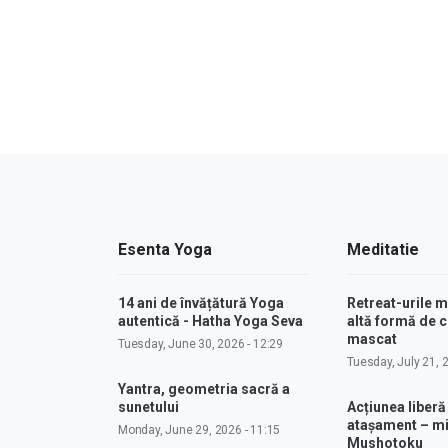
Esenta Yoga
Meditatie
14 ani de învățătură Yoga
Retreat-urile 
autentică - Hatha Yoga Seva
altă formă de
mascat
Tuesday, June 30, 2026 - 12:29
Tuesday, July 21, 
Yantra, geometria sacră a
sunetului
Acțiunea liberă
atașament – m
Monday, June 29, 2026 - 11:15
Mushotoku