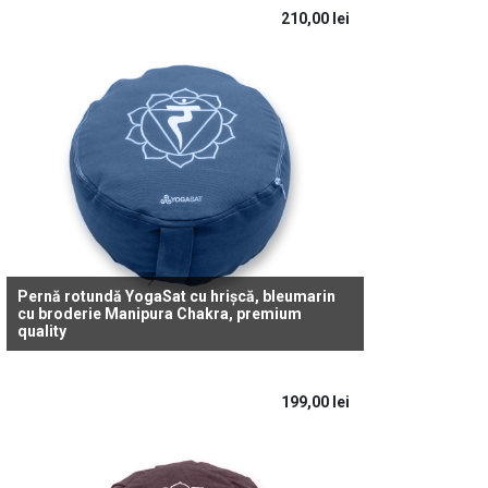
210,00
lei
Pernă rotundă YogaSat cu hrișcă, bleumarin
cu broderie Manipura Chakra, premium
quality
199,00
lei