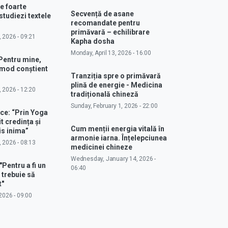
e foarte
Secvență de asane
studiezi textele
recomandate pentru
primăvară – echilibrare
, 2026 - 09:21
Kapha dosha
Monday, April 13, 2026 - 16:00
Pentru mine,
 mod conștient
Tranziția spre o primăvară
plină de energie - Medicina
, 2026 - 12:20
tradițională chineză
Sunday, February 1, 2026 - 22:00
ce: “Prin Yoga
 credința și
Cum menții energia vitală în
s inima”
armonie iarna. Înțelepciunea
, 2026 - 08:13
medicinei chineze
Wednesday, January 14, 2026 -
"Pentru a fi un
06:40
 trebuie să
t"
2026 - 09:00