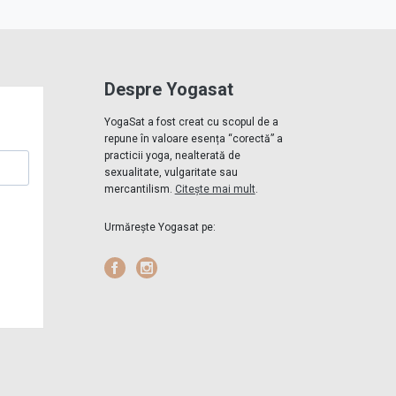
Despre Yogasat
YogaSat a fost creat cu scopul de a
repune în valoare esența “corectă” a
practicii yoga, nealterată de
sexualitate, vulgaritate sau
mercantilism.
Citește mai mult
.
Urmărește Yogasat pe:
Facebook
Instagram