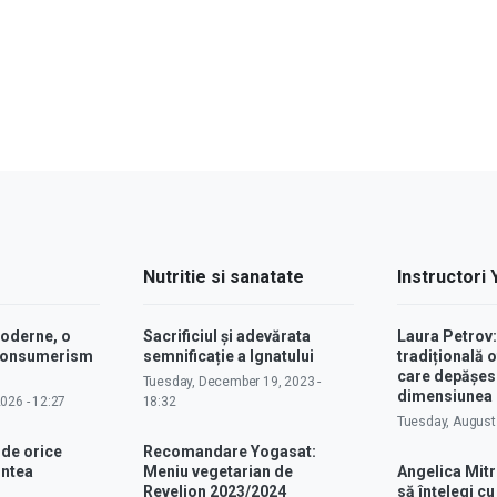
Nutritie si sanatate
Instructori
moderne, o
Sacrificiul și adevărata
Laura Petrov
 consumerism
semnificație a Ignatului
tradițională o
care depășes
Tuesday, December 19, 2023 -
dimensiunea p
2026 - 12:27
18:32
Tuesday, August 
 de orice
Recomandare Yogasat:
intea
Meniu vegetarian de
Angelica Mitr
Revelion 2023/2024
să înțelegi c