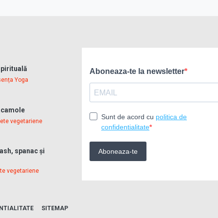
pirituală
sența Yoga
uacamole
ete vegetariene
ash, spanac și
te vegetariene
NTIALITATE
SITEMAP