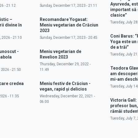
Ayurveda, est
26 - 21:12
Sunday, December 17, 2023 - 21:11
important să 
clasice”
istic –
Recomandare Yogasat:
Tuesday, July 28
ii divine în
Meniu vegetarian de Crăciun
2023
Coni Barus: “
 2026 - 21:10
Sunday, December 17, 2023 - 20:45
Yoga este un
de a trăi”
cunoscut -
Meniu vegetarian de
Tuesday, July 21
rabola
Revelion 2023
Thursday, December 29, 2022 -
Teodora Glav
 2026 - 21:50
11:49
am descoperit
mi-am deschi
 care credea
Meniu festiv de Crăciun -
Tuesday, July 14
vegan, rapid și delicios
026 - 11:35
Wednesday, December 22, 2021 -
Victoria Gall: 
06:00
profesor bun,
rămâi studen
Tuesday, July 7, 