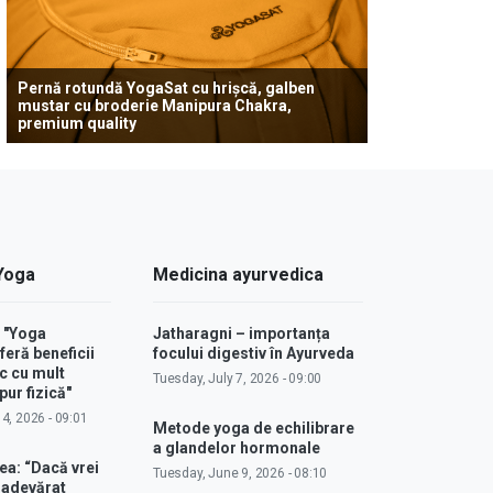
Pernă rotundă YogaSat cu hrișcă, galben
mustar cu broderie Manipura Chakra,
premium quality
 Yoga
Medicina ayurvedica
: "Yoga
Jatharagni – importanța
feră beneficii
focului digestiv în Ayurveda
c cu mult
Tuesday, July 7, 2026 - 09:00
ur fizică"
4, 2026 - 09:01
Metode yoga de echilibrare
a glandelor hormonale
ea: “Dacă vrei
Tuesday, June 9, 2026 - 08:10
u adevărat