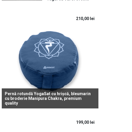
210,00
lei
Pernă rotundă YogaSat cu hrișcă, bleumarin
cu broderie Manipura Chakra, premium
quality
199,00
lei