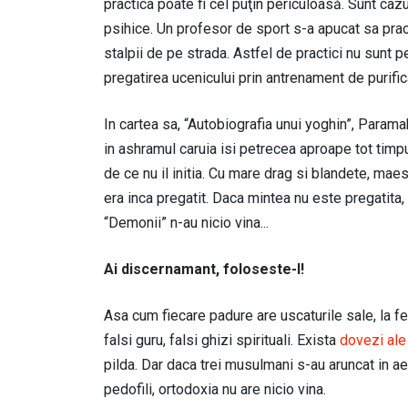
practica poate fi cel puţin periculoasă. Sunt caz
psihice. Un profesor de sport s-a apucat sa prac
stalpii de pe strada. Astfel de practici nu sunt 
pregatirea ucenicului prin antrenament de purific
In cartea sa, “Autobiografia unui yoghin”, Para
in ashramul caruia isi petrecea aproape tot timpu
de ce nu il initia. Cu mare drag si blandete, maestr
era inca pregatit. Daca mintea nu este pregatita,
“Demonii” n-au nicio vina...
Ai discernamant, foloseste-l!
Asa cum fiecare padure are uscaturile sale, la fe
falsi guru, falsi ghizi spirituali. Exista
dovezi ale
pilda. Dar daca trei musulmani s-au aruncat in a
pedofili, ortodoxia nu are nicio vina.