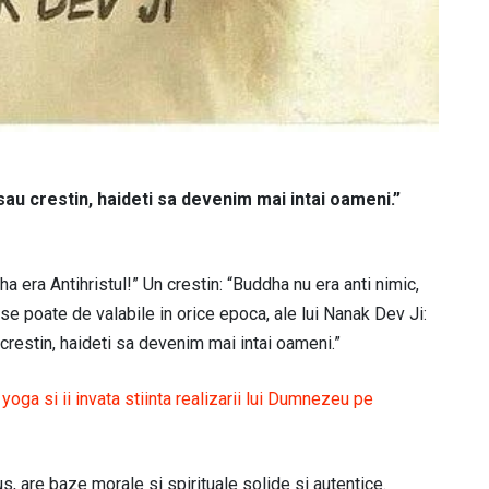
sau crestin, haideti sa devenim mai intai oameni.”
ha era Antihristul!” Un crestin: “Buddha nu era anti nimic,
 se poate de valabile in orice epoca, ale lui Nanak Dev Ji:
crestin, haideti sa devenim mai intai oameni.”
oga si ii invata stiinta realizarii lui Dumnezeu pe
, are baze morale si spirituale solide si autentice.