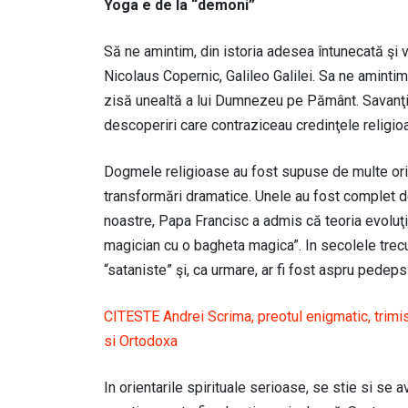
Yoga e de la “demoni”
Să ne amintim, din istoria adesea întunecată şi v
Nicolaus Copernic, Galileo Galilei. Sa ne amintim 
zisă unealtă a lui Dumnezeu pe Pământ. Savanţi 
descoperiri care contraziceau credinţele religio
Dogmele religioase au fost supuse de multe ori, d
transformări dramatice. Unele au fost complet dem
noastre, Papa Francisc a admis că teoria evoluţi
magician cu o bagheta magica”. In secolele trecut
“sataniste” şi, ca urmare, ar fi fost aspru pedepsi
CITESTE Andrei Scrima, preotul enigmatic, trimis 
si Ortodoxa
In orientarile spirituale serioase, se stie si se 