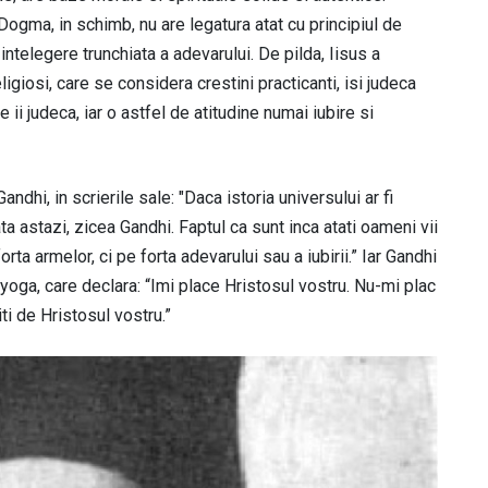
Dogma, in schimb, nu are legatura atat cu principiul de
 intelegere trunchiata a adevarului. De pilda, Iisus a
ligiosi, care se considera crestini practicanti, isi judeca
ii judeca, iar o astfel de atitudine numai iubire si
andhi, in scrierile sale: "Daca istoria universului ar fi
ata astazi, zicea Gandhi. Faptul ca sunt inca atati oameni vii
a armelor, ci pe forta adevarului sau a iubirii.” Iar Gandhi
 yoga, care declara: “Imi place Hristosul vostru. Nu-mi plac
iti de Hristosul vostru.”