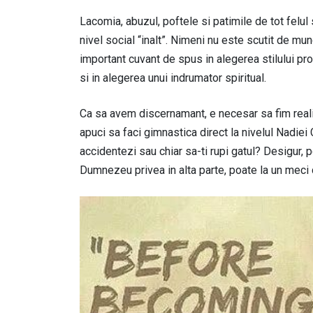
Lacomia, abuzul, poftele si patimile de tot felul s
nivel social “inalt”. Nimeni nu este scutit de mu
important cuvant de spus in alegerea stilului propr
si in alegerea unui indrumator spiritual.
Ca sa avem discernamant, e necesar sa fim realis
apuci sa faci gimnastica direct la nivelul Nadiei
accidentezi sau chiar sa-ti rupi gatul? Desigur, p
Dumnezeu privea in alta parte, poate la un meci de