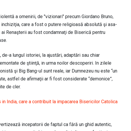
iolentă a omenirii, de "vizionari" precum Giordano Bruno,
inchiziţia, care a fost o putere religioasă absolută şi asa-
ai Renaşterii au fost condamnaţi de Biserică pentru
ase.
e-a lungul istoriei, la ajustări, adaptări sau chiar
ontate de ştiinţă, in urma noilor descoperiri. In zilele
onistă şi Big Bang-ul sunt reale, iar Dumnezeu nu este “un
e, astfel de afirmaţii ar fi fost considerate “demonice”,
te de cler.
in India, care a contribuit la impacarea Bisericilor Catolica
avertizează incepatorii de faptul ca fără un ghid autentic,