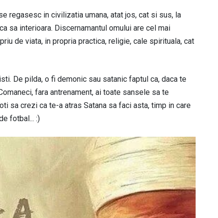
e regasesc in civilizatia umana, atat jos, cat si sus, la
nca sa interioara. Discernamantul omului are cel mai
iu de viata, in propria practica, religie, cale spirituala, cat
ti. De pilda, o fi demonic sau satanic faptul ca, daca te
 Comaneci, fara antrenament, ai toate sansele sa te
oti sa crezi ca te-a atras Satana sa faci asta, timp in care
 fotbal... :)