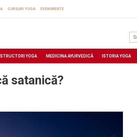
GA
CURSURI YOGA
EVENIMENTE
Yogasat
NSTRUCTORI YOGA
MEDICINA AYURVEDICĂ
ISTORIA YOGA
că satanică?