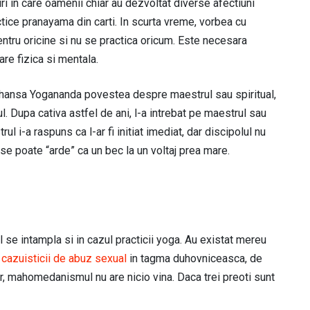
uri in care oamenii chiar au dezvoltat diverse afectiuni
tice pranayama din carti. In scurta vreme, vorbea cu
pentru oricine si nu se practica oricum. Este necesara
are fizica si mentala.
mahansa Yogananda povestea despre maestrul sau spiritual,
l. Dupa cativa astfel de ani, l-a intrebat pe maestrul sau
ul i-a raspuns ca l-ar fi initiat imediat, dar discipolul nu
 se poate “arde” ca un bec la un voltaj prea mare.
l se intampla si in cazul practicii yoga. Au existat mereu
 cazuisticii de abuz sexual
in tagma duhovniceasca, de
er, mahomedanismul nu are nicio vina. Daca trei preoti sunt