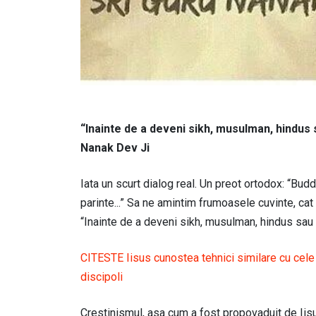
“Inainte de a deveni sikh, musulman, hindus 
Nanak Dev Ji
Iata un scurt dialog real. Un preot ortodox: “Budd
parinte...” Sa ne amintim frumoasele cuvinte, cat
“Inainte de a deveni sikh, musulman, hindus sau 
CITESTE Iisus cunostea tehnici similare cu cele y
discipoli
Crestinismul, asa cum a fost propovaduit de Iisus