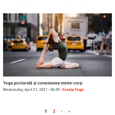
Yoga posturală și conexiunea minte-corp
Wednesday, April 21, 2021 - 06:00 •
Esența Yoga
Current page
Page
Next page
Last page
1
2
›
»