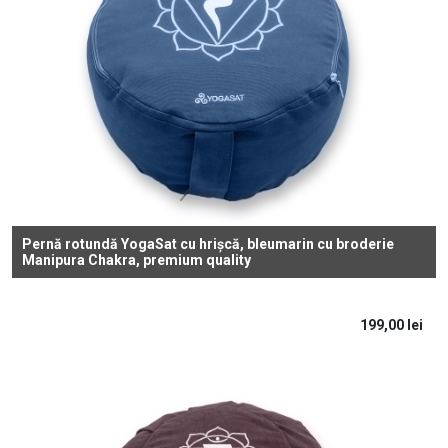
Pernă rotundă YogaSat cu hrișcă, bleumarin cu broderie
Manipura Chakra, premium quality
199,00
lei