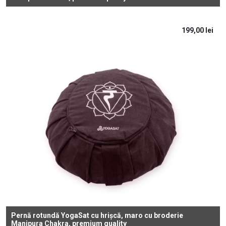
199,00
lei
Pernă rotundă YogaSat cu hrișcă, maro cu broderie
Manipura Chakra, premium quality