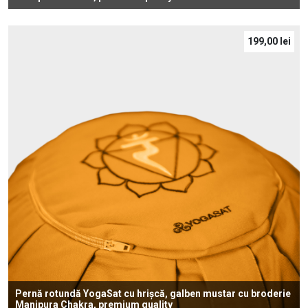
199,00
lei
Pernă rotundă YogaSat cu hrișcă, galben mustar cu broderie
Manipura Chakra, premium quality