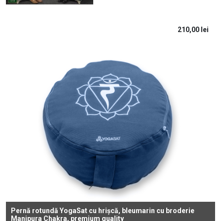
210,00
lei
Pernă rotundă YogaSat cu hrișcă, bleumarin cu broderie
Manipura Chakra, premium quality