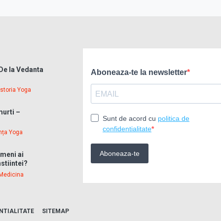
 De la Vedanta
Istoria Yoga
murti –
nța Yoga
ameni ai
stiintei?
Medicina
NTIALITATE
SITEMAP