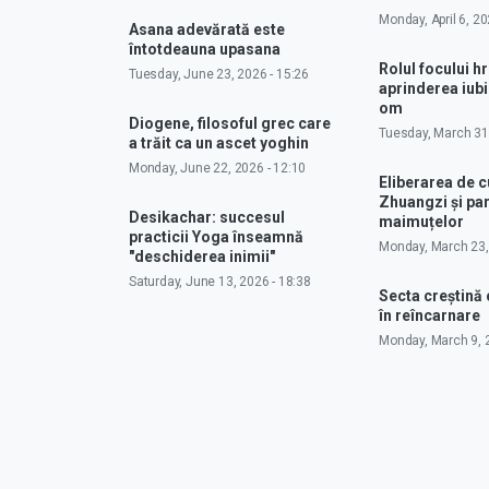
Monday, April 6, 20
Asana adevărată este
întotdeauna upasana
Rolul focului hr
Tuesday, June 23, 2026 - 15:26
aprinderea iubir
om
Diogene, filosoful grec care
Tuesday, March 31,
a trăit ca un ascet yoghin
Monday, June 22, 2026 - 12:10
Eliberarea de 
Zhuangzi și pa
Desikachar: succesul
maimuțelor
practicii Yoga înseamnă
Monday, March 23,
"deschiderea inimii"
Saturday, June 13, 2026 - 18:38
Secta creștină
în reîncarnare
Monday, March 9, 2