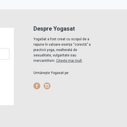
Despre Yogasat
YogaSat a fost creat cu scopul de a
repune în valoare esența “corectă” a
practicii yoga, nealterată de
sexualitate, vulgaritate sau
mercantilism.
Citește mai mult
.
Urmărește Yogasat pe:
Facebook
Instagram