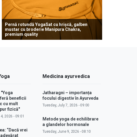
Pernă rotundă YogaSat cu hrișcă, galben
mustar cu broderie Manipura Chakra,
premium quality
 Yoga
Medicina ayurvedica
: "Yoga
Jatharagni – importanța
feră beneficii
focului digestiv în Ayurveda
c cu mult
Tuesday, July 7, 2026 - 09:00
ur fizică"
4, 2026 - 09:01
Metode yoga de echilibrare
a glandelor hormonale
ea: “Dacă vrei
Tuesday, June 9, 2026 - 08:10
u adevărat