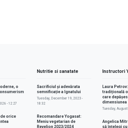
Nutritie si sanatate
Instructori
moderne, o
Sacrificiul și adevărata
Laura Petrov
 consumerism
semnificație a Ignatului
tradițională o
care depășes
Tuesday, December 19, 2023 -
dimensiunea p
2026 - 12:27
18:32
Tuesday, August 
 de orice
Recomandare Yogasat:
intea
Meniu vegetarian de
Angelica Mitr
Revelion 2023/2024
să înțelegi c