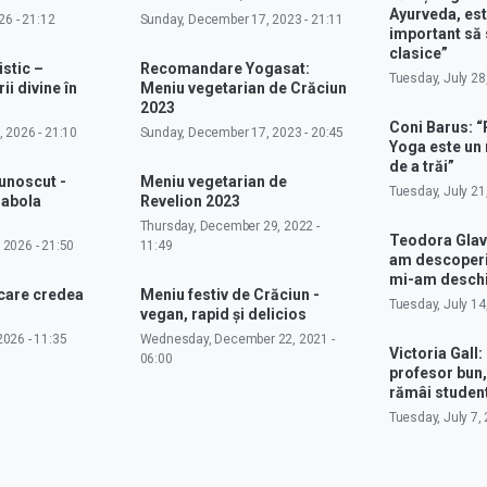
Ayurveda, est
26 - 21:12
Sunday, December 17, 2023 - 21:11
important să 
clasice”
istic –
Recomandare Yogasat:
Tuesday, July 28
ii divine în
Meniu vegetarian de Crăciun
2023
Coni Barus: “
 2026 - 21:10
Sunday, December 17, 2023 - 20:45
Yoga este un
de a trăi”
cunoscut -
Meniu vegetarian de
Tuesday, July 21
rabola
Revelion 2023
Thursday, December 29, 2022 -
Teodora Glav
 2026 - 21:50
11:49
am descoperit
mi-am deschi
 care credea
Meniu festiv de Crăciun -
Tuesday, July 14
vegan, rapid și delicios
026 - 11:35
Wednesday, December 22, 2021 -
Victoria Gall: 
06:00
profesor bun,
rămâi studen
Tuesday, July 7, 