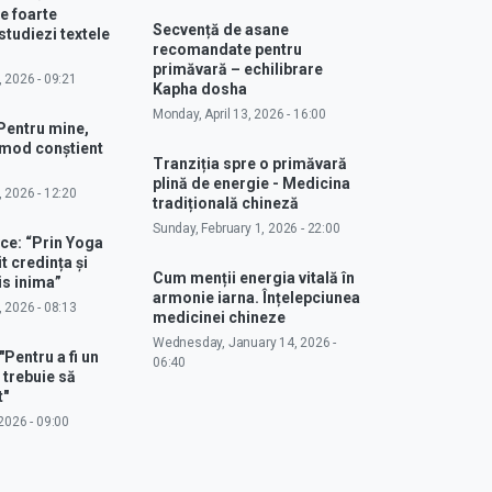
e foarte
Secvență de asane
studiezi textele
recomandate pentru
primăvară – echilibrare
, 2026 - 09:21
Kapha dosha
Monday, April 13, 2026 - 16:00
Pentru mine,
 mod conștient
Tranziția spre o primăvară
plină de energie - Medicina
, 2026 - 12:20
tradițională chineză
Sunday, February 1, 2026 - 22:00
ce: “Prin Yoga
 credința și
Cum menții energia vitală în
s inima”
armonie iarna. Înțelepciunea
, 2026 - 08:13
medicinei chineze
Wednesday, January 14, 2026 -
"Pentru a fi un
06:40
 trebuie să
t"
2026 - 09:00