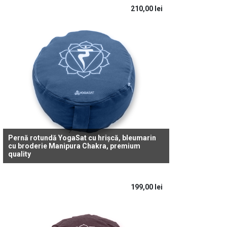
210,00
lei
Pernă rotundă YogaSat cu hrișcă, bleumarin
cu broderie Manipura Chakra, premium
quality
199,00
lei