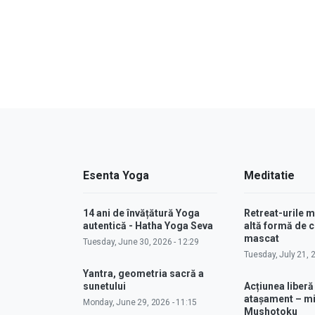
Esenta Yoga
Meditatie
14 ani de învățătură Yoga
Retreat-urile 
autentică - Hatha Yoga Seva
altă formă de
mascat
Tuesday, June 30, 2026 - 12:29
Tuesday, July 21, 
Yantra, geometria sacră a
sunetului
Acțiunea liberă
atașament – m
Monday, June 29, 2026 - 11:15
Mushotoku