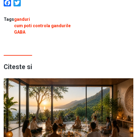
Facebook
Twitter
Tags
ganduri
cum poti controla gandurile
GABA
Citeste si