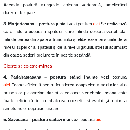
Aceasta postură alungește coloana vertebrală, ameliorând
durerile de spate.
3. Marjariasana – postura pisicii
vezi postura
aici
Se realizează
cu o îndoire ușoară a spatelui, care întinde coloana vertebrală,
întinde partea din spate a trunchiului și eliberează tensiunile de la
nivelul superior al spatelui și de la nivelul gâtului, stresul acumulat
din cauza șederii prelungite în poziție șezândă.
Citește și:
ce-este-mintea
4. Padahastasana – postura stând înainte
vezi postura
aici
Foarte eficientă pentru întinderea coapselor, a șoldurilor și a
mușchilor picioarelor, dar și a coloanei vertebrale, asana este
foarte eficientă în combaterea oboselii, stresului și chiar a
simptomelor depresiei ușoare.
5. Savasana – postura cadavrului
vezi postura
aici