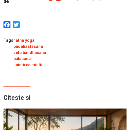
de
Facebook
Twitter
Tags
hatha yoga
padahastasana
setu bandhasana
balasana
linistirea mintii
Citeste si