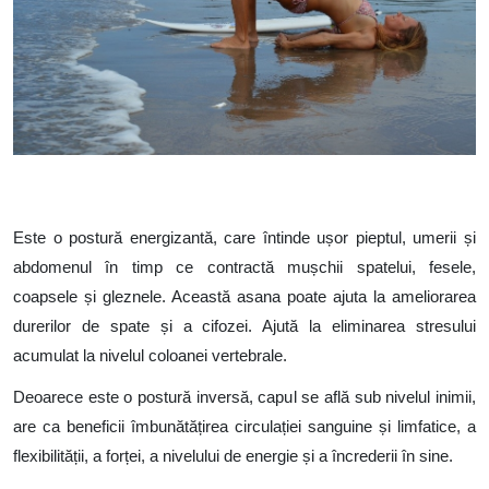
Este o postură energizantă, care întinde ușor pieptul, umerii și
abdomenul în timp ce contractă mușchii spatelui, fesele,
coapsele și gleznele. Această asana poate ajuta la ameliorarea
durerilor de spate și a cifozei. Ajută la eliminarea stresului
acumulat la nivelul coloanei vertebrale.
Deoarece este o postură inversă, capul se află sub nivelul inimii,
are ca beneficii îmbunătățirea circulației sanguine și limfatice, a
flexibilității, a forței, a nivelului de energie și a încrederii în sine.