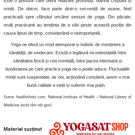
Este o postură care oferă relaxare profundă, odihnă corpului și
minții. De obicei, face parte dintr-o secvență de asane, fiind
practicată spre sfârșitul oricărei sesiuni de yoga. Din păcate,
mulți practicanți au tendința de a sări peste această poziție din
cauza lipsei de timp, considerând-o neimportantă.
Yoga ne oferă un mod atemporal și holistic de menținere a
sănătății, de vindecare. Există o legătură incontestabilă între
sănătatea fizică și cea mentală, între pacea interioară și
bunăstarea pe care practica yoga ne-o poate aduce. Fluctuațiile
minții sunt suspendate, iar noi, acționând conștient, avem o mai
bună calitate a vieții și suferim mai puțin.
Surse: healthshots.com, National Institute of Health – National Library of
Medicine (ncbi.nlm.nih.gov)
Image
Material susținut