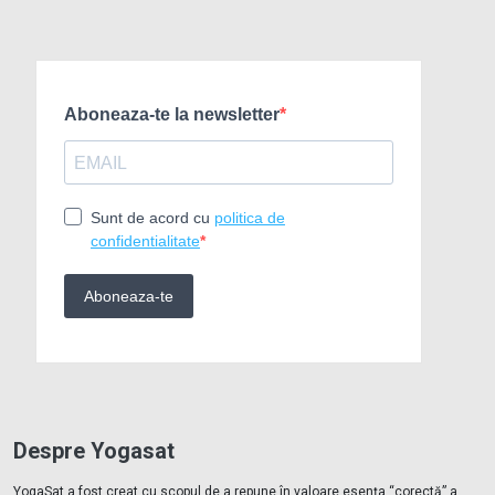
Despre Yogasat
YogaSat a fost creat cu scopul de a repune în valoare esența “corectă” a