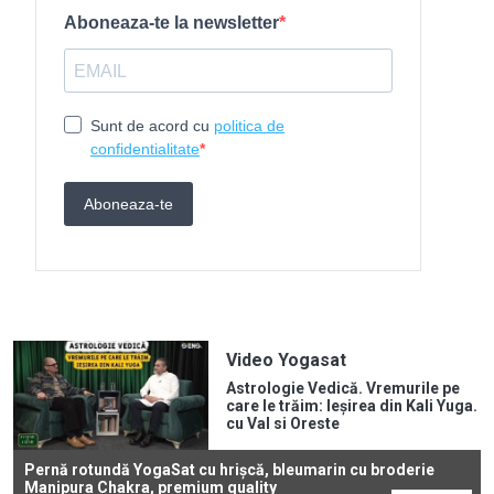
Video Yogasat
Astrologie Vedică. Vremurile pe
care le trăim: Ieșirea din Kali Yuga.
cu Val si Oreste
Pernă rotundă YogaSat cu hrișcă, bleumarin cu broderie
Manipura Chakra, premium quality