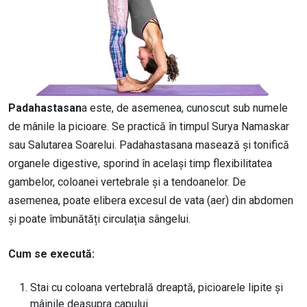
Padahastasan
a este, de asemenea, cunoscut sub numele
de mânile la picioare. Se practică în timpul Surya Namaskar
sau Salutarea Soarelui. Padahastasana masează și tonifică
organele digestive, sporind în același timp flexibilitatea
gambelor, coloanei vertebrale și a tendoanelor. De
asemenea, poate elibera excesul de vata (aer) din abdomen
și poate îmbunătăți circulația sângelui.
Cum se execută:
Stai cu coloana vertebrală dreaptă, picioarele lipite și
mâinile deasupra capului