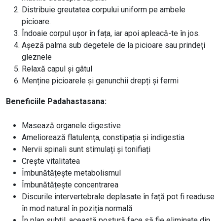
Distribuie greutatea corpului uniform pe ambele
picioare.
Îndoaie corpul ușor în fața, iar apoi apleacă-te în jos.
Așeză palma sub degetele de la picioare sau prindeți
gleznele
Relaxă capul și gâtul
Menține picioarele și genunchii drepți și fermi
Beneficiile Padahastasana:
Masează organele digestive
Ameliorează flatulența, constipația și indigestia
Nervii spinali sunt stimulați și tonifiați
Crește vitalitatea
Îmbunătățește metabolismul
Îmbunătățește concentrarea
Discurile intervertebrale deplasate în față pot fi readuse
în mod natural în poziția normală
În plan subtil, această postură face să fie eliminate din