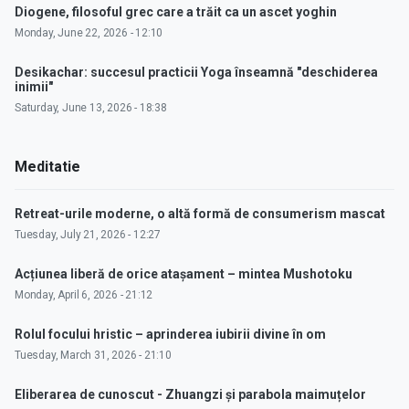
Diogene, filosoful grec care a trăit ca un ascet yoghin
Monday, June 22, 2026 - 12:10
Desikachar: succesul practicii Yoga înseamnă "deschiderea
inimii"
Saturday, June 13, 2026 - 18:38
Meditatie
Retreat-urile moderne, o altă formă de consumerism mascat
Tuesday, July 21, 2026 - 12:27
Acțiunea liberă de orice atașament – mintea Mushotoku
Monday, April 6, 2026 - 21:12
Rolul focului hristic – aprinderea iubirii divine în om
Tuesday, March 31, 2026 - 21:10
Eliberarea de cunoscut - Zhuangzi și parabola maimuțelor