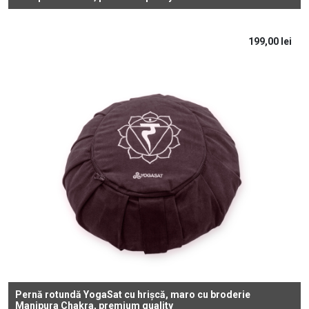
199,00
lei
Pernă rotundă YogaSat cu hrișcă, maro cu broderie
Manipura Chakra, premium quality