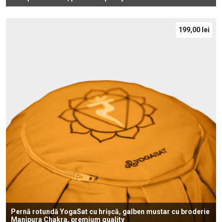
199,00
lei
Pernă rotundă YogaSat cu hrișcă, galben mustar cu broderie
Manipura Chakra, premium quality