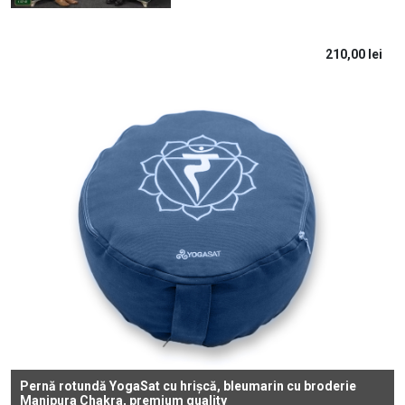
210,00
lei
Pernă rotundă YogaSat cu hrișcă, bleumarin cu broderie
Manipura Chakra, premium quality