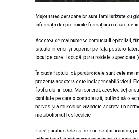
Majoritatea persoanelor sunt familiarizate cu gla
informații despre micile formațiuni cu care se în
Acestea se mai numesc corpusculi epiteliali, fii
situate inferior şi superior pe fața postero-latera
locul pe care îl ocupă: paratiroidele superioare (c
În ciuda faptului că paratiroidele sunt cele mai 
prezența acestora este indispensabilă vieții. Ele 
fosforului în corp. Mai concret, acestea acționeaz
cantitate pe care o controlează, putând să o ech
nervos și a mușchilor. Glandele secretă un horm
metabolismul fosfocalcic.
Dacă paratiroidele nu produc destui hormoni, po