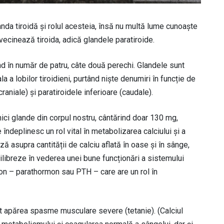
nda tiroidă și rolul acesteia, însă nu multă lume cunoaște
vecinează tiroida, adică glandele paratiroide.
nd în număr de patru, câte două perechi. Glandele sunt
la a lobilor tiroidieni, purtând niște denumiri în funcție de
raniale) și paratiroidele inferioare (caudale).
mici glande din corpul nostru, cântărind doar 130 mg,
îndeplinesc un rol vital în metabolizarea calciului și a
ă asupra cantității de calciu aflată în oase și în sânge,
ilibreze în vederea unei bune funcționări a sistemului
on – parathormon sau PTH – care are un rol în
t apărea spasme musculare severe (tetanie). (Calciul