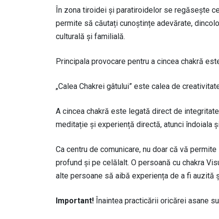
În zona tiroidei și paratiroidelor se regăsește 
permite să căutați cunoștințe adevărate, dincolo 
culturală și familială.
Principala provocare pentru a cincea chakră este
„Calea Chakrei gâtului” este calea de creativitat
A cincea chakră este legată direct de integritatea 
meditație și experiență directă, atunci îndoiala ș
Ca centru de comunicare, nu doar că vă permite s
profund și pe celălalt. O persoană cu chakra Vi
alte persoane să aibă experiența de a fi auzită 
Important!
Înaintea practicării oricărei asane su