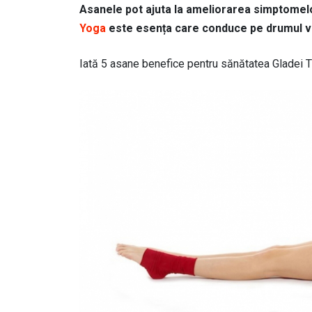
Asanele pot ajuta la ameliorarea simptomel
Yoga
este esența care conduce pe drumul vi
Iată 5 asane benefice pentru sănătatea Gladei Ti
Image