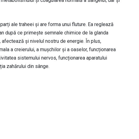
, metabolismului și coagularea normală a sângelui, dar și
parți ale traheei și are forma unui fluture. Ea reglează
dian după ce primește semnale chimice de la glanda
 afectează și nivelul nostru de energie. În plus,
ala a creierului, a mușchilor și a oaselor, funcționarea
tivitatea sistemului nervos, funcționarea aparatului
ția zahărului din sânge.