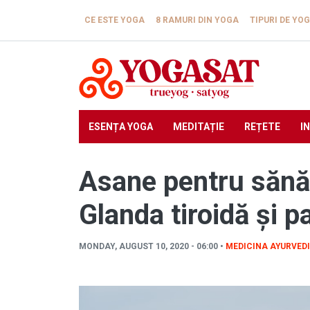
Skip to main content
CE ESTE YOGA
8 RAMURI DIN YOGA
TIPURI DE YO
ESENȚA YOGA
MEDITAȚIE
REȚETE
I
Asane pentru sănăt
Glanda tiroidă și p
MONDAY, AUGUST 10, 2020 - 06:00 •
MEDICINA AYURVED