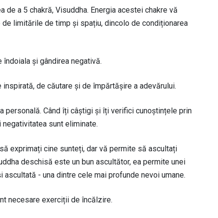
cea de a 5 chakră, Visuddha. Energia acestei chakre vă
de limitările de timp și spațiu, dincolo de condiționarea
 îndoiala și gândirea negativă.
e inspirată, de căutare și de împărtășire a adevărului.
personală. Când îți câștigi și îți verifici cunoștințele prin
i negativitatea sunt eliminate.
ă exprimați cine sunteți, dar vă permite să ascultați
suddha deschisă este un bun ascultător, ea permite unei
și ascultată - una dintre cele mai profunde nevoi umane.
nt necesare exerciții de încălzire.