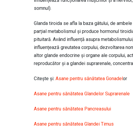
influențează funcționarea mușchilor și a nervilor
somnul).
Glanda tiroida se afla la baza gâtului, de ambele 
parțial metabolismul și produce hormonul tiroi
pituitară. Având influență asupra metabolismului,
influențează greutatea corpului, dezvoltarea norm
altor glande endocrine și organe ale corpului, ac
reproducător și a glandei suprarenale, concentra
Citește și:
Asane pentru sănătatea Gonadel
or
Asane pentru sănătatea Glandelor Suprarenale
Asane pentru sănătatea Pancreasului
Asane pentru sănătatea Glandei Timus