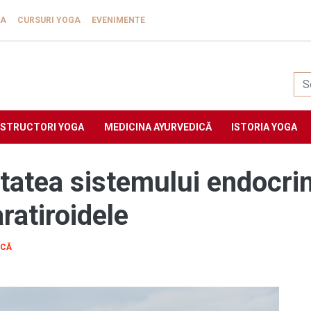
GA
CURSURI YOGA
EVENIMENTE
Yogasat
NSTRUCTORI YOGA
MEDICINA AYURVEDICĂ
ISTORIA YOGA
atea sistemului endocrin
aratiroidele
ICĂ