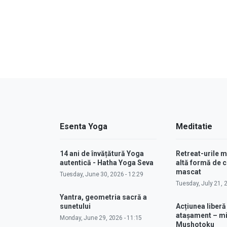
Esenta Yoga
Meditatie
14 ani de învățătură Yoga
Retreat-urile 
autentică - Hatha Yoga Seva
altă formă de
mascat
Tuesday, June 30, 2026 - 12:29
Tuesday, July 21, 
Yantra, geometria sacră a
sunetului
Acțiunea liberă
atașament – m
Monday, June 29, 2026 - 11:15
Mushotoku