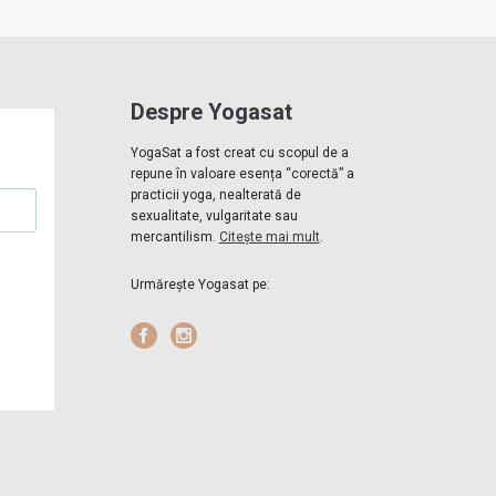
Despre Yogasat
YogaSat a fost creat cu scopul de a
repune în valoare esența “corectă” a
practicii yoga, nealterată de
sexualitate, vulgaritate sau
mercantilism.
Citește mai mult
.
Urmărește Yogasat pe:
Facebook
Instagram