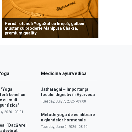
Pernă rotundă YogaSat cu hrișcă, galben
mustar cu broderie Manipura Chakra,
premium quality
 Yoga
Medicina ayurvedica
: "Yoga
Jatharagni – importanța
feră beneficii
focului digestiv în Ayurveda
c cu mult
Tuesday, July 7, 2026 - 09:00
ur fizică"
4, 2026 - 09:01
Metode yoga de echilibrare
a glandelor hormonale
ea: “Dacă vrei
Tuesday, June 9, 2026 - 08:10
u adevărat