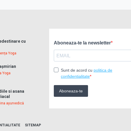
redestinare cu
ența Yoga
așmirian
a Yoga
iile si asana
iacal
ina ayurvedică
NTIALITATE
SITEMAP