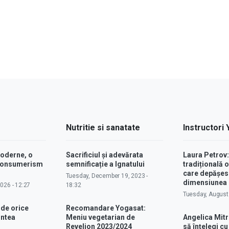
Nutritie si sanatate
Instructori
moderne, o
Sacrificiul și adevărata
Laura Petrov
 consumerism
semnificație a Ignatului
tradițională o
care depășes
Tuesday, December 19, 2023 -
dimensiunea p
2026 - 12:27
18:32
Tuesday, August 
 de orice
Recomandare Yogasat:
intea
Meniu vegetarian de
Angelica Mitr
Revelion 2023/2024
să înțelegi c