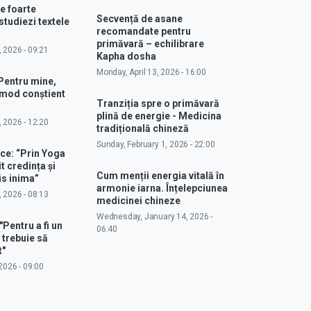
e foarte
Secvență de asane
studiezi textele
recomandate pentru
primăvară – echilibrare
, 2026 - 09:21
Kapha dosha
Monday, April 13, 2026 - 16:00
Pentru mine,
 mod conștient
Tranziția spre o primăvară
plină de energie - Medicina
, 2026 - 12:20
tradițională chineză
Sunday, February 1, 2026 - 22:00
ce: “Prin Yoga
 credința și
Cum menții energia vitală în
s inima”
armonie iarna. Înțelepciunea
, 2026 - 08:13
medicinei chineze
Wednesday, January 14, 2026 -
"Pentru a fi un
06:40
 trebuie să
t"
2026 - 09:00