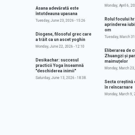
Monday, April 6, 20
Asana adevărată este
întotdeauna upasana
Rolul focului hr
Tuesday, June 23, 2026 - 15:26
aprinderea iubir
om
Diogene, filosoful grec care
Tuesday, March 31,
a trăit ca un ascet yoghin
Monday, June 22, 2026 - 12:10
Eliberarea de 
Zhuangzi și pa
Desikachar: succesul
maimuțelor
practicii Yoga înseamnă
Monday, March 23,
"deschiderea inimii"
Saturday, June 13, 2026 - 18:38
Secta creștină
în reîncarnare
Monday, March 9, 2