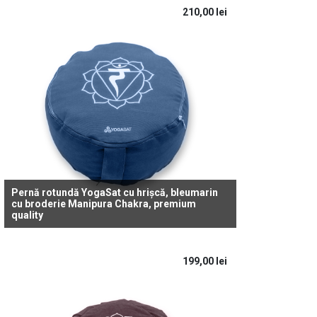
210,00
lei
Pernă rotundă YogaSat cu hrișcă, bleumarin
cu broderie Manipura Chakra, premium
quality
199,00
lei