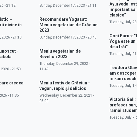
Ayurveda, est
26 - 21:12
Sunday, December 17, 2023 - 21:11
important să 
clasice”
istic –
Recomandare Yogasat:
Tuesday, July 28
ii divine în
Meniu vegetarian de Crăciun
2023
Coni Barus: “
 2026 - 21:10
Sunday, December 17, 2023 - 20:45
Yoga este un
de a trăi”
cunoscut -
Meniu vegetarian de
Tuesday, July 21
rabola
Revelion 2023
Thursday, December 29, 2022 -
Teodora Glav
 2026 - 21:50
11:49
am descoperit
mi-am deschi
 care credea
Meniu festiv de Crăciun -
Tuesday, July 14
vegan, rapid și delicios
026 - 11:35
Wednesday, December 22, 2021 -
Victoria Gall: 
06:00
profesor bun,
rămâi studen
Tuesday, July 7, 