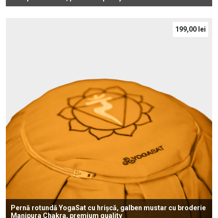
199,00
lei
Pernă rotundă YogaSat cu hrișcă, galben mustar cu broderie
Manipura Chakra, premium quality