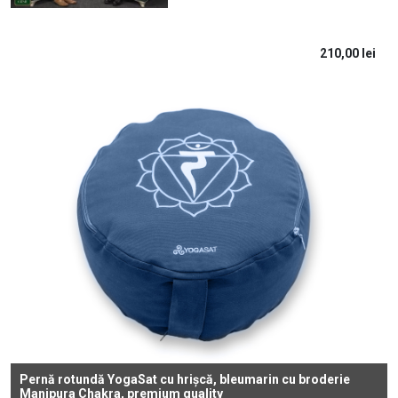
210,00
lei
Pernă rotundă YogaSat cu hrișcă, bleumarin cu broderie
Manipura Chakra, premium quality