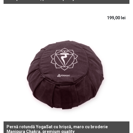
199,00
lei
Pernă rotundă YogaSat cu hrișcă, maro cu broderie
Manipura Chakra, premium quality