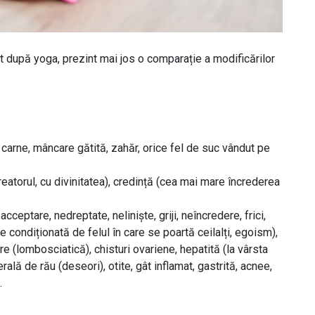
 după yoga, prezint mai jos o comparație a modificărilor
 carne, mâncare gătită, zahăr, orice fel de suc vândut pe
reatorul, cu divinitatea), credință (cea mai mare încrederea
eacceptare, nedreptate, neliniște, griji, neîncredere, frici,
re condiționată de felul în care se poartă ceilalți, egoism),
re (lombosciatică), chisturi ovariene, hepatită (la vârsta
erală de rău (deseori), otite, gât inflamat, gastrită, acnee,
.