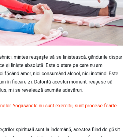
tehnici, mintea reușește să se liniștească, gândurile dispar
ace și liniște absolută. Este o stare pe care nu am
ici făcând amor, nici consumând alcool, nici înotând. Este
am în fiecare zi. Datorită acestui moment, reușesc să
n plus, mi se revelează anumite adevăruri.
nelor. Yogasanele nu sunt exercitii, sunt procese foarte
eștrilor spirituali sunt la îndemână, acestea fiind de găsit