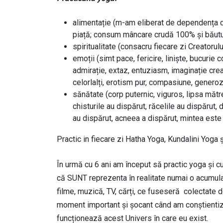
alimentație (m-am eliberat de dependența de 
piață; consum mâncare crudă 100% și băutur
spiritualitate (consacru fiecare zi Creatorului
emoții (simt pace, fericire, liniște, bucurie c
admirație, extaz, entuziasm, imaginație crea
celorlalți, erotism pur, compasiune, generozi
sănătate (corp puternic, viguros, lipsa mătre
chisturile au dispărut, răcelile au dispărut, 
au dispărut, acneea a dispărut, mintea este
Practic in fiecare zi Hatha Yoga, Kundalini Yoga ș
În urmă cu 6 ani am început să practic yoga și c
că SUNT reprezenta în realitate numai o acumulare 
filme, muzică, TV, cărți, ce fuseseră colectate 
moment important și șocant când am conștien
funcționează acest Univers în care eu exist.