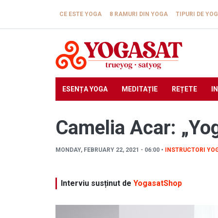
Skip to main content
CE ESTE YOGA
8 RAMURI DIN YOGA
TIPURI DE YO
ESENȚA YOGA
MEDITAȚIE
REȚETE
I
Camelia Acar: „Yog
MONDAY, FEBRUARY 22, 2021 - 06:00 •
INSTRUCTORI YO
Interviu susținut de
YogasatShop