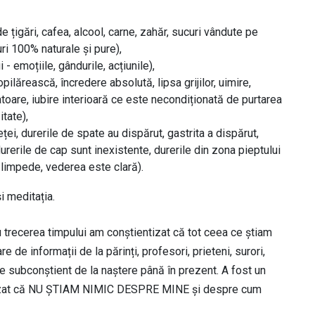
țigări, cafea, alcool, carne, zahăr, sucuri vândute pe
i 100% naturale și pure),
 - emoțiile, gândurile, acțiunile),
opilărească, încredere absolută, lipsa grijilor, uimire,
toare, iubire interioară ce este necondiționată de purtarea
tate),
ței, durerile de spate au dispărut, gastrita a dispărut,
durerile de cap sunt inexistente, durerile din zona pieptului
 limpede, vederea este clară).
i meditația.
u trecerea timpului am conștientizat că tot ceea ce știam
de informații de la părinți, profesori, prieteni, surori,
de subconștient de la naștere până în prezent. A fost un
tizat că NU ȘTIAM NIMIC DESPRE MINE și despre cum