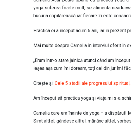
yoga suferea foarte mult, se alimenta neadecvat
bucuria copilărească iar fiecare zi este consacra
Practica ei a început acum 6 ani, iar în prezent p
Mai multe despre Camelia în interviul oferit în e
„Eram într-o stare jalnică atunci când am început
ieșea așa cum îmi doream, toți cei din jur îmi fă
Citește și:
Cele 5 stadii ale progresului spiritual
Am început să practica yoga și viața mi s-a sch
Camelia care era înainte de yoga – a dispărut! 
Simt altfel, gândesc altfel, mănânc altfel, vorbesc