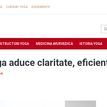
GA
CURSURI YOGA
EVENIMENTE
Yogasat
NSTRUCTORI YOGA
MEDICINA AYURVEDICĂ
ISTORIA YOGA
a aduce claritate, eficien
GA