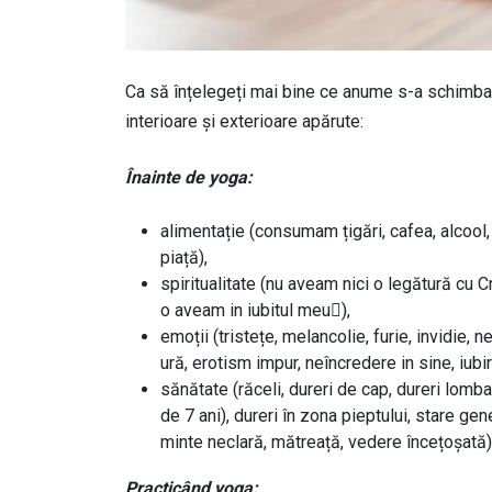
Ca să înțelegeți mai bine ce anume s-a schimbat
interioare și exterioare apărute:
Înainte de yoga:
alimentație (consumam țigări, cafea, alcool,
piață),
spiritualitate (nu aveam nici o legătură cu C
o aveam in iubitul meu),
emoții (tristețe, melancolie, furie, invidie, n
ură, erotism impur, neîncredere in sine, iubi
sănătate (răceli, dureri de cap, dureri lomba
de 7 ani), dureri în zona pieptului, stare gen
minte neclară, mătreață, vedere încețoșată)
Practicând yoga: