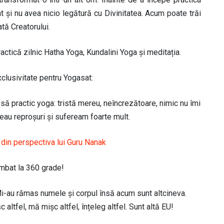
 și nu avea nicio legătură cu Divinitatea. Acum poate trăi
tă Creatorului.
ractică zilnic Hatha Yoga, Kundalini Yoga și meditația.
xclusivitate pentru Yogasat:
 să practic yoga: tristă mereu, neîncrezătoare, nimic nu îmi
ceau reproșuri și sufeream foarte mult.
, din perspectiva lui Guru Nanak
imbat la 360 grade!
Mi-au rămas numele și corpul însă acum sunt altcineva.
 altfel, mă mișc altfel, înțeleg altfel. Sunt altă EU!