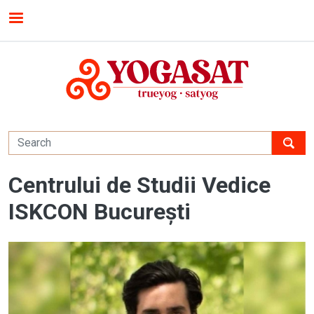
Skip to main content
MENU
Centrului de Studii Vedice
ISKCON București