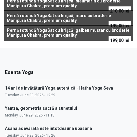
Pernă rotundă YogaSat cu hrișcă, bleumarin cu broderie
Manipura Chakra, premium quality
210,00
lei
Pernă rotundă YogaSat cu hrișcă, maro cu broderie
Manipura Chakra, premium quality
199,00
lei
Pernă rotundă YogaSat cu hrișcă, galben mustar cu broderie
Manipura Chakra, premium quality
199,00
lei
Esenta Yoga
14 ani de învățătură Yoga autentică - Hatha Yoga Seva
Tuesday, June 30, 2026 - 12:29
Yantra, geometria sacră a sunetului
Monday, June 29, 2026 - 11:15
Asana adevărată este întotdeauna upasana
Tuesday, June 23, 2026 - 15:26