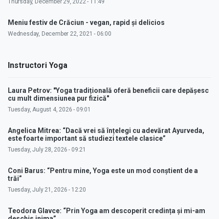
Thursday, December 29, 2022 - 11:49
Meniu festiv de Crăciun - vegan, rapid și delicios
Wednesday, December 22, 2021 - 06:00
Instructori Yoga
Laura Petrov: "Yoga tradițională oferă beneficii care depășesc
cu mult dimensiunea pur fizică"
Tuesday, August 4, 2026 - 09:01
Angelica Mitrea: “Dacă vrei să înțelegi cu adevărat Ayurveda,
este foarte important să studiezi textele clasice”
Tuesday, July 28, 2026 - 09:21
Coni Barus: “Pentru mine, Yoga este un mod conștient de a
trăi”
Tuesday, July 21, 2026 - 12:20
Teodora Glavce: “Prin Yoga am descoperit credința și mi-am
deschis inima”